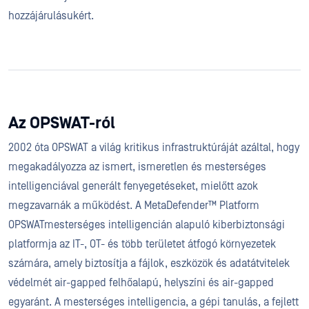
hozzájárulásukért.
Az OPSWAT-ról
2002 óta OPSWAT a világ kritikus infrastruktúráját azáltal, hogy
megakadályozza az ismert, ismeretlen és mesterséges
intelligenciával generált fenyegetéseket, mielőtt azok
megzavarnák a működést. A MetaDefender™ Platform
OPSWATmesterséges intelligencián alapuló kiberbiztonsági
platformja az IT-, OT- és több területet átfogó környezetek
számára, amely biztosítja a fájlok, eszközök és adatátvitelek
védelmét air-gapped felhőalapú, helyszíni és air-gapped
egyaránt. A mesterséges intelligencia, a gépi tanulás, a fejlett