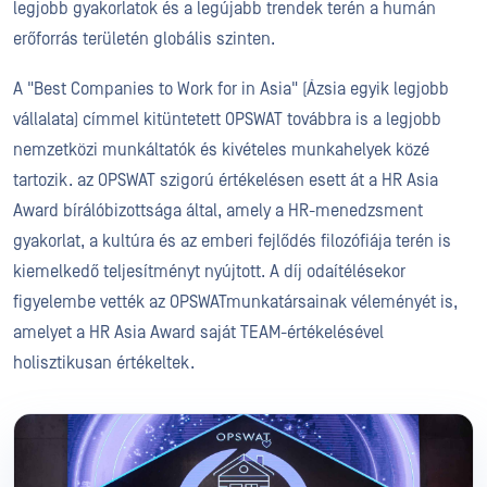
legjobb gyakorlatok és a legújabb trendek terén a humán
erőforrás területén globális szinten.
A "Best Companies to Work for in Asia" (Ázsia egyik legjobb
vállalata) címmel kitüntetett OPSWAT továbbra is a legjobb
nemzetközi munkáltatók és kivételes munkahelyek közé
tartozik. az OPSWAT szigorú értékelésen esett át a HR Asia
Award bírálóbizottsága által, amely a HR-menedzsment
gyakorlat, a kultúra és az emberi fejlődés filozófiája terén is
kiemelkedő teljesítményt nyújtott. A díj odaítélésekor
figyelembe vették az OPSWATmunkatársainak véleményét is,
amelyet a HR Asia Award saját TEAM-értékelésével
holisztikusan értékeltek.