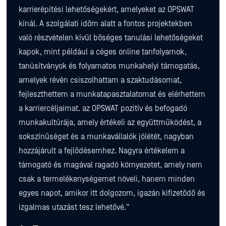
karrierépítési lehetőségekért, amelyeket az OPSWAT
kínál. A szolgálati időm alatt a fontos projektekben
való részvételen kívül bőséges tanulási lehetőségeket
kapok, mint például a céges online tanfolyamok,
tanúsítványok és folyamatos munkahelyi támogatás,
amelyek révén csiszolhattam a szaktudásomat,
fejleszthettem a munkatapasztalatomat és elérhettem
a karriercéljaimat. az OPSWAT pozitív és befogadó
munkakultúrája, amely értékeli az együttműködést, a
sokszínűséget és a munkavállalók jólétét, nagyban
hozzájárult a fejlődésemhez. Nagyra értékelem a
támogató és magával ragadó környezetet, amely nem
csak a termelékenységemet növeli, hanem minden
egyes napot, amikor itt dolgozom, igazán kifizetődő és
izgalmas utazást tesz lehetővé."