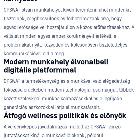
OPSWAT olyan munkahelyet kíván teremteni, ahol mindenkit
tisztelnek, megbecsülnek és felhatalmaznak arra, hogy
egyedi erősségeivel hozzájáruljon a közös erőfeszítésekhez. A
vállalat minden egyes ember körülményeit értékeli, a
problémákat nyílt, közvetlen és kölcsönösen tiszteletteljes
kommunikációval oldja meg.
Modern munkahely élvonalbeli
digitális platformmal
OPSWAT a termelékenység és a munkával való elégedettség
fokozása érdekében modern technológiai csomaggal, többek
között széleskörű munkaalkalmazásokkal és a legújabb
generációs eszközökkel látja el munkatársait.
Átfogó wellness politikák és előnyök
A versenyképes javadalmazás mellett az OPSWAT vonzó
juttatásokat kínál a munkavállalóknak, például