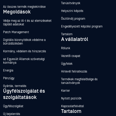
Tanúsítványok
Az összes termék megtekintése
Megoldások
Helyszíni képzés
Ösztöndíj program
Védje meg az AI-t és az elemzéseket
tápláló adatokat
Engedélyezett képzési program
Patch Management
Tartalom
A vállalatról
Digitális bizonyítékok védelme a
bűnüldözésben
Rólunk
Kormány, védelem és hírszerzés
Vezetői csapat
az Egyesült Államok szövetségi
kormánya
Ügyfelek
Energia
Hírlevél feliratkozás
Pénzügy
Termékek megfelelősége és
tanúsítványok
Gyártás, termelés
Ügyfélszolgálat és
Karrier
szolgáltatások
Nyitott pozíciók
Ügyfélszolgálat
Kapcsolatfelvétel
Tartalom
Új bejelentés