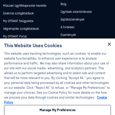
Blog
Műszaki ügyfélkapcsolat-kezelés
Ügyfelek sikertörténetei
Szakmai szolgáltatások
Sajtóközlemények
My OPSWAT felügyelete
A hírekben
Végrehajtási szolgáltatások
Események
My OPSWAT Portal
Webináriumok
Műszaki dokumentáció
This Website Uses Cookies
Adatlapok
Hey there!
Képzések
This website uses tracking technologies, such as cookies, to enable our
I'm Ozzy, your OPSWAT virtual assistant.
Fehér könyvek
website functionalities, to enhance user experience or to analyze
Biztonsági sebezhetőségi program
How can I help you secure what's critical
performance and traffic. We may also share information about your use of
Partnerek
Ingyenes eszközök
today?
our site with our social media, advertising, and analytics partners. This
allows us to perform targeted advertising and to select ads and content
Tanúsítvány
that will be more relevant to you. By clicking “Accept All,” you agree to
Technológiai partnerek
your personal data being processed by all cookies and other technologies
on our website. Click “Reject All” to refuse, or “Manage My Preferences” to
Channel partner program
manage your choices. See our Cookie Policy for more details on the how
we process your data through cookies and similar technologies:
Cookie
©2026 OPSWAT . Minden jog fenntartva. OPSWAT, MetaDefender, Metascan,
Policy
MetaAccess, az OPSWAT , Trust no File. Trust No Device., OPSWAT , Protecting the
World's Critical Infrastructure, Deep CDR™ Technology, InQuest, az InQuest logó,
Manage My Preferences
DFI, RetroHunt, Deep File Inspection és Join the Hunt az OPSWAT védjegyei. A