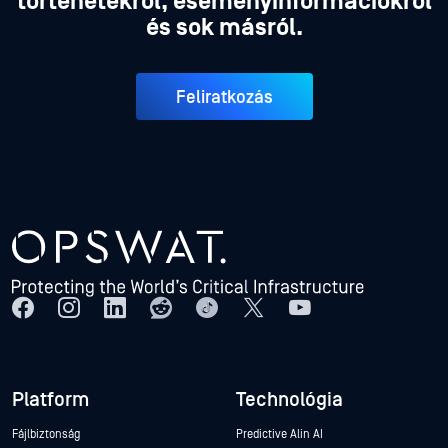
történetekről, eseményinformációkról
és sok másról.
Feliratkozás
Platform
Technológia
Fájlbiztonság
Predictive Alin AI