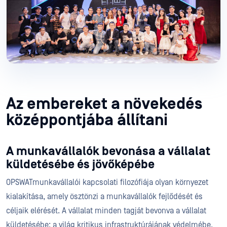
Az embereket a növekedés
középpontjába állítani
A munkavállalók bevonása a vállalat
küldetésébe és jövőképébe
OPSWATmunkavállalói kapcsolati filozófiája olyan környezet
kialakítása, amely ösztönzi a munkavállalók fejlődését és
céljaik elérését. A vállalat minden tagját bevonva a vállalat
küldetésébe: a világ kritikus infrastruktúrájának védelmébe,