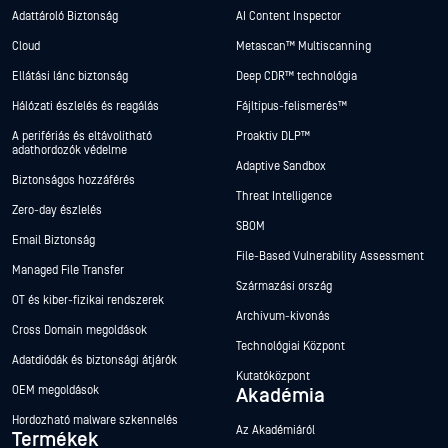
Adattároló Biztonság
AI Content Inspector
Cloud
Metascan™ Multiscanning
Ellátási lánc biztonság
Deep CDR™ technológia
Hálózati észlelés és reagálás
Fájltípus-felismerés™
A perifériás és eltávolítható
Proaktív DLP™
adathordozók védelme
Adaptive Sandbox
Biztonságos hozzáférés
Threat Intelligence
Zero-day észlelés
SBOM
Email Biztonság
File-Based Vulnerability Assessment
Managed File Transfer
Származási ország
OT és kiber-fizikai rendszerek
Archívum-kivonás
Cross Domain megoldások
Technológiai Központ
Adatdiódák és biztonsági átjárók
Kutatóközpont
OEM megoldások
Akadémia
Hordozható malware szkennelés
Az Akadémiáról
Termékek