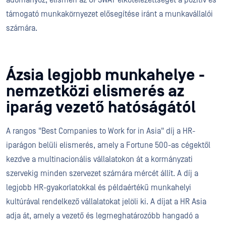
adományoz, elismeri az OPSWAT'elkötelezettségét a pozitív és
támogató munkakörnyezet elősegítése iránt a munkavállalói
számára.
Ázsia legjobb munkahelye -
nemzetközi elismerés az
iparág vezető hatóságától
A rangos "Best Companies to Work for in Asia" díj a HR-
iparágon belüli elismerés, amely a Fortune 500-as cégektől
kezdve a multinacionális vállalatokon át a kormányzati
szervekig minden szervezet számára mércét állít. A díj a
legjobb HR-gyakorlatokkal és példaértékű munkahelyi
kultúrával rendelkező vállalatokat jelöli ki. A díjat a HR Asia
adja át, amely a vezető és legmeghatározóbb hangadó a