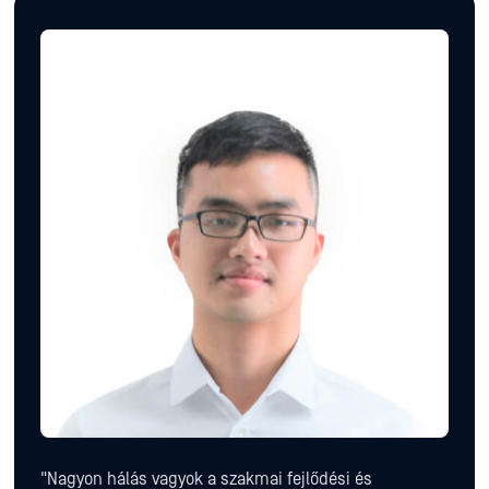
"Nagyon hálás vagyok a szakmai fejlődési és