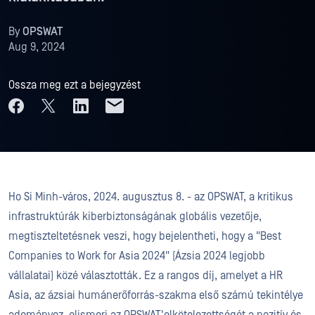
By
OPSWAT
Aug 9, 2024
Ossza meg ezt a bejegyzést
Ho Si Minh-város, 2024. augusztus 8. - az OPSWAT, a kritikus
infrastruktúrák kiberbiztonságának globális vezetője,
megtiszteltetésnek veszi, hogy bejelentheti, hogy a "Best
Companies to Work for Asia 2024" (Ázsia 2024 legjobb
vállalatai) közé választották. Ez a rangos díj, amelyet a HR
Asia, az ázsiai humánerőforrás-szakma első számú tekintélye