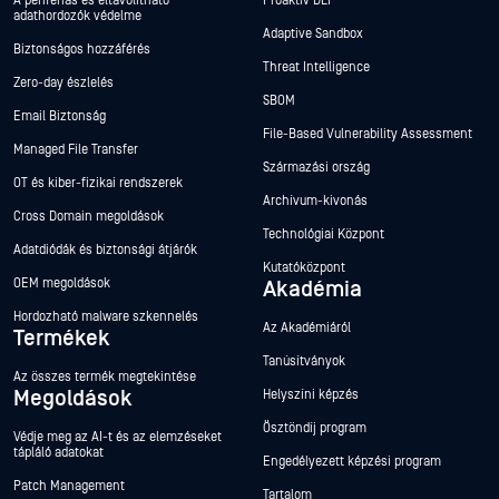
A perifériás és eltávolítható
Proaktív DLP™
adathordozók védelme
Adaptive Sandbox
Biztonságos hozzáférés
Threat Intelligence
Zero-day észlelés
SBOM
Email Biztonság
File-Based Vulnerability Assessment
Managed File Transfer
Származási ország
OT és kiber-fizikai rendszerek
Archívum-kivonás
Cross Domain megoldások
Technológiai Központ
Adatdiódák és biztonsági átjárók
Kutatóközpont
OEM megoldások
Akadémia
Hordozható malware szkennelés
Az Akadémiáról
Termékek
Tanúsítványok
Az összes termék megtekintése
Megoldások
Helyszíni képzés
Ösztöndíj program
Védje meg az AI-t és az elemzéseket
tápláló adatokat
Engedélyezett képzési program
Patch Management
Tartalom