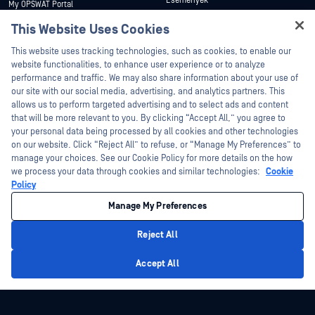
Események
My OPSWAT Portal
Webináriumok
Műszaki dokumentáció
This Website Uses Cookies
Adatlapok
Hey there!
Képzések
This website uses tracking technologies, such as cookies, to enable our
I'm Ozzy, your OPSWAT virtual assistant.
Fehér könyvek
website functionalities, to enhance user experience or to analyze
Biztonsági sebezhetőségi program
How can I help you secure what's critical
performance and traffic. We may also share information about your use of
Partnerek
Ingyenes eszközök
today?
our site with our social media, advertising, and analytics partners. This
allows us to perform targeted advertising and to select ads and content
Tanúsítvány
that will be more relevant to you. By clicking “Accept All,” you agree to
Technológiai partnerek
your personal data being processed by all cookies and other technologies
on our website. Click “Reject All” to refuse, or “Manage My Preferences” to
Channel partner program
manage your choices. See our Cookie Policy for more details on the how
we process your data through cookies and similar technologies:
Cookie
©2026 OPSWAT . Minden jog fenntartva. OPSWAT, MetaDefender, Metascan,
Policy
MetaAccess, az OPSWAT , Trust no File. Trust No Device., OPSWAT , Protecting the
World's Critical Infrastructure, Deep CDR™ Technology, InQuest, az InQuest logó,
Manage My Preferences
DFI, RetroHunt, Deep File Inspection és Join the Hunt az OPSWAT védjegyei. A
harmadik felek védjegyei a megfelelő tulajdonosok tulajdonát képezik.
Jogi
Adatvédelmi szabályzat
Cookie beállítások kezelése
Az Ön
Reject All
kaliforniai adatvédelmi döntései
Privacy Policy
Accept All