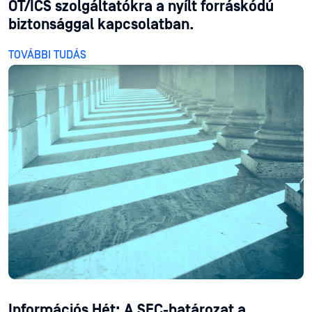
OT/ICS szolgáltatókra a nyílt forráskódú
biztonsággal kapcsolatban.
TOVÁBBI TUDÁS
Információs Hét: A SEC-határozat a