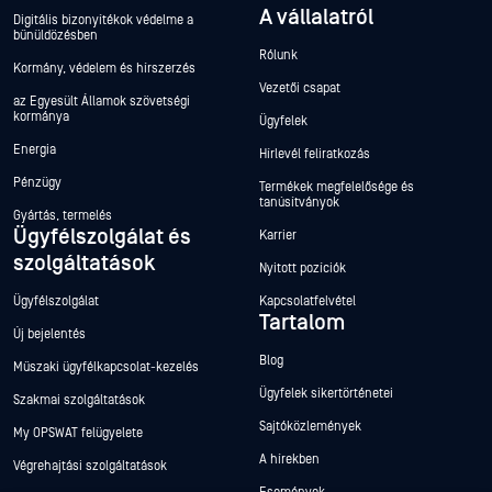
A vállalatról
Digitális bizonyítékok védelme a
bűnüldözésben
Rólunk
Kormány, védelem és hírszerzés
Vezetői csapat
az Egyesült Államok szövetségi
kormánya
Ügyfelek
Energia
Hírlevél feliratkozás
Pénzügy
Termékek megfelelősége és
tanúsítványok
Gyártás, termelés
Ügyfélszolgálat és
Karrier
szolgáltatások
Nyitott pozíciók
Ügyfélszolgálat
Kapcsolatfelvétel
Tartalom
Új bejelentés
Blog
Műszaki ügyfélkapcsolat-kezelés
Ügyfelek sikertörténetei
Szakmai szolgáltatások
Sajtóközlemények
My OPSWAT felügyelete
A hírekben
Végrehajtási szolgáltatások