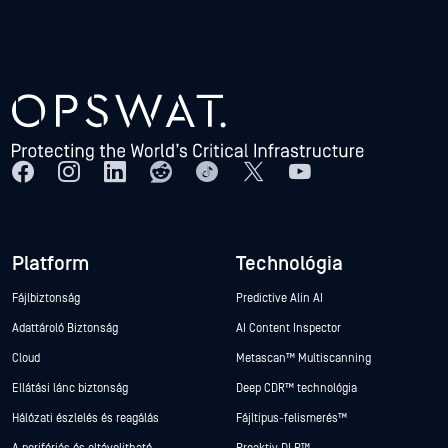
Platform
Technológia
Fájlbiztonság
Predictive Alin AI
Adattároló Biztonság
AI Content Inspector
Cloud
Metascan™ Multiscanning
Ellátási lánc biztonság
Deep CDR™ technológia
Hálózati észlelés és reagálás
Fájltípus-felismerés™