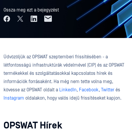
Ossza meg ezt a bejegyzést
Üdvözöljük az OPSWAT szeptemberi frissítésében - a
létfontosságú infrastruktúrák védelmével (CIP) és az OPSWAT
termékekkel és szolgáltatásokkal kapcsolatos hírek és
információk forrásaként. Ha még nem tette volna meg,
kövesse az OPSWAT oldalt a
LinkedIn
,
Facebook
,
Twitter
és
Instagram
oldalakon, hogy valós idejű frissítéseket kapjon.
OPSWAT Hírek