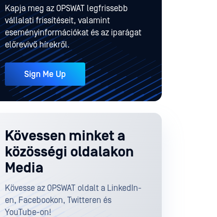
Kapja meg az OPSWAT legfrissebb
vállalati frissítéseit, valamint
eseményinformációkat és az iparágat
előrevivő hírekről.
Sign Me Up
Kövessen minket a
közösségi oldalakon
Media
Kövesse az OPSWAT oldalt a LinkedIn-
en, Facebookon, Twitteren és
YouTube-on!