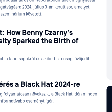
új irodájának és CIP-laboratóriumának megnyitását
átvágásra 2024. július 3-án került sor, amelyet
 szeminárium követett.
t: How Benny Czarny's
ity Sparked the Birth of
l, a tanulságokról és a kiberbiztonság jövőjéről
rés a Black Hat 2024-re
rág folyamatosan növekszik, a Black Hat idén minden
informatívabb eseményt ígér.