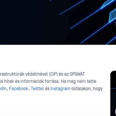
frastruktúrák védelmével (CIP) és az OPSWAT
s hírek és információk forrása. Ha még nem tette
edIn
,
Facebook
,
Twitter
és
Instagram
oldalakon, hogy