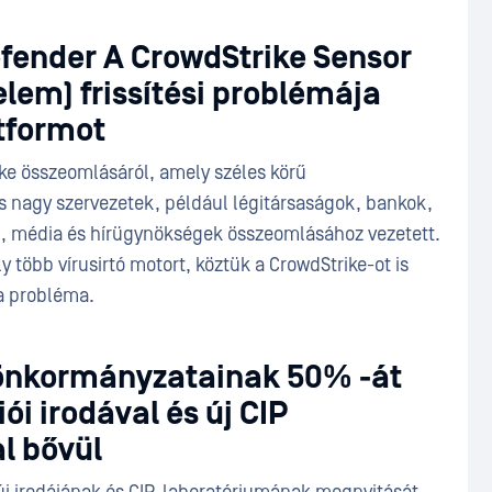
ender A CrowdStrike Sensor
elem) frissítési problémája
atformot
ke összeomlásáról, amely széles körű
 nagy szervezetek, például légitársaságok, bankok,
, média és hírügynökségek összeomlásához vezetett.
több vírusirtó motort, köztük a CrowdStrike-ot is
 a probléma.
nkormányzatainak 50% -át
kiói irodával és új CIP
l bővül