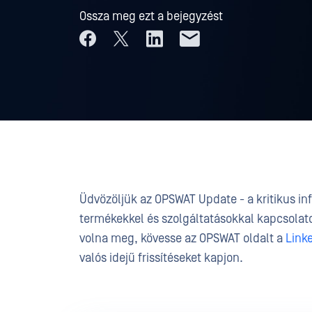
Ossza meg ezt a bejegyzést
Üdvözöljük az OPSWAT Update - a kritikus in
termékekkel és szolgáltatásokkal kapcsolato
volna meg, kövesse az OPSWAT oldalt a
Link
valós idejű frissítéseket kapjon.