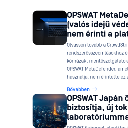
OPSWAT MetaDef
(valós idejű véd
nem érinti a pl
Olvasson tovább a CrowdStri
rendszerösszeomlásokhoz és
kórházak, mentőszolgálatok
OPSWAT MetaDefender, amely 
használja, nem érintette ez
Bővebben
OPSWAT Japán ö
biztosítja, új to
laboratóriumma