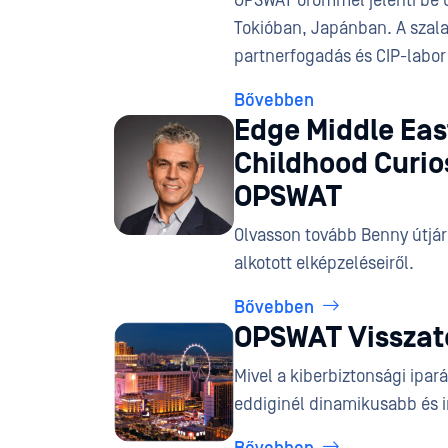
OPSWAT örömmel jelenti be 
Tokióban, Japánban. A szalag
partnerfogadás és CIP-labor
Bővebben
Edge Middle Eas
Childhood Curios
OPSWAT
Olvasson tovább Benny útjáró
alkotott elképzeléseiről.
Bővebben
OPSWAT Visszaté
Mivel a kiberbiztonsági ipa
eddiginél dinamikusabb és 