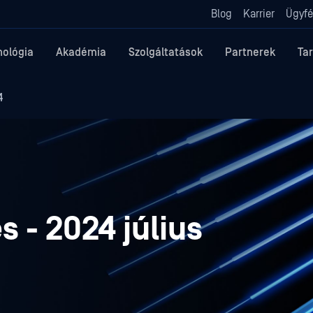
Blog
Karrier
Ügyfé
nológia
Akadémia
Szolgáltatások
Partnerek
Ta
4
 - 2024 július