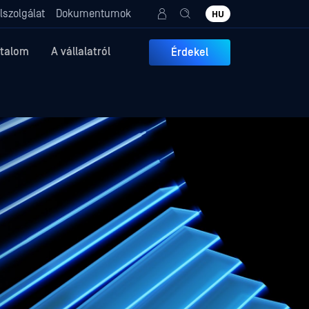
lszolgálat
Dokumentumok
HU
rtalom
A vállalatról
Érdekel