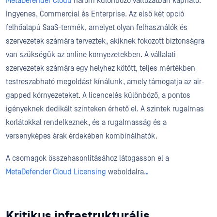
MetaDefender Cloud
három különböző változatban kapható:
Ingyenes, Commercial és Enterprise. Az első két opció
felhőalapú SaaS-termék, amelyet olyan felhasználók és
szervezetek számára terveztek, akiknek fokozott biztonságra
van szükségük az online környezetekben. A vállalati
szervezetek számára egy helyhez kötött, teljes mértékben
testreszabható megoldást kínálunk, amely támogatja az air-
gapped környezeteket. A licencelés különböző, a pontos
igényeknek dedikált szinteken érhető el. A szintek rugalmas
korlátokkal rendelkeznek, és a rugalmasság és a
versenyképes árak érdekében kombinálhatók.
A csomagok összehasonlításához látogasson el a
MetaDefender Cloud Licensing
weboldalra.
.
Kritikus infrastrukturális