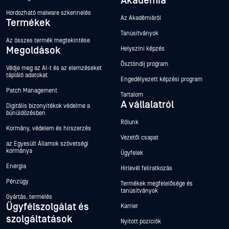
Akadémia
Hordozható malware szkennelés
Az Akadémiáról
Termékek
Tanúsítványok
Az összes termék megtekintése
Megoldások
Helyszíni képzés
Ösztöndíj program
Védje meg az AI-t és az elemzéseket
tápláló adatokat
Engedélyezett képzési program
Patch Management
Tartalom
A vállalatról
Digitális bizonyítékok védelme a
bűnüldözésben
Rólunk
Kormány, védelem és hírszerzés
Vezetői csapat
az Egyesült Államok szövetségi
kormánya
Ügyfelek
Energia
Hírlevél feliratkozás
Pénzügy
Termékek megfelelősége és
tanúsítványok
Gyártás, termelés
Ügyfélszolgálat és
Karrier
szolgáltatások
Nyitott pozíciók