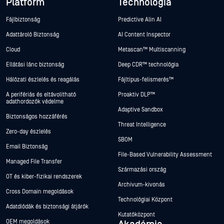
Platform
Technológia
Fájlbiztonság
Predictive Alin AI
Adattároló Biztonság
AI Content Inspector
Cloud
Metascan™ Multiscanning
Ellátási lánc biztonság
Deep CDR™ technológia
Hálózati észlelés és reagálás
Fájltípus-felismerés™
A perifériás és eltávolítható
Proaktív DLP™
adathordozók védelme
Adaptive Sandbox
Biztonságos hozzáférés
Threat Intelligence
Zero-day észlelés
SBOM
Email Biztonság
File-Based Vulnerability Assessment
Managed File Transfer
Származási ország
OT és kiber-fizikai rendszerek
Archívum-kivonás
Cross Domain megoldások
Technológiai Központ
Adatdiódák és biztonsági átjárók
Kutatóközpont
OEM megoldások