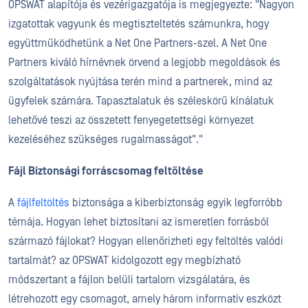
OPSWAT alapítója és vezérigazgatója is megjegyezte: "Nagyon
izgatottak vagyunk és megtiszteltetés számunkra, hogy
együttműködhetünk a Net One Partners-szel. A Net One
Partners kiváló hírnévnek örvend a legjobb megoldások és
szolgáltatások nyújtása terén mind a partnerek, mind az
ügyfelek számára. Tapasztalatuk és széleskörű kínálatuk
lehetővé teszi az összetett fenyegetettségi környezet
kezeléséhez szükséges rugalmasságot"."
Fájl
Biztonsági forráscsomag feltöltése
A
fájlfeltöltés
biztonsága a kiberbiztonság egyik legforróbb
témája. Hogyan lehet biztosítani az ismeretlen forrásból
származó fájlokat? Hogyan ellenőrizheti egy feltöltés valódi
tartalmát? az OPSWAT kidolgozott egy megbízható
módszertant a fájlon belüli tartalom vizsgálatára, és
létrehozott egy csomagot, amely három informatív eszközt