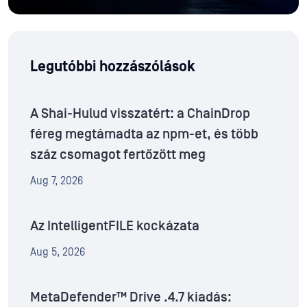
Legutóbbi hozzászólások
A Shai-Hulud visszatért: a ChainDrop
féreg megtámadta az npm-et, és több
száz csomagot fertőzött meg
Aug 7, 2026
Az IntelligentFILE kockázata
Aug 5, 2026
MetaDefender™ Drive .4.7 kiadás: