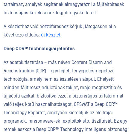
tartalmaz, amelyek segítenek elmagyarázni a fájlfeltöltések
biztonságos kezelésének legjobb gyakorlatait.
A készlethez való hozzáféréshez kérjük, látogasson el a
következő oldalra:
új készlet
.
Deep CDR™ technológiai jelentés
Az adatok tisztítása – más néven Content Disarm and
Reconstruction (CDR) – egy fejlett fenyegetésmegelőző
technológia, amely nem az észlelésen alapul. Ehelyett
minden fájlt rosszindulatúnak tekint, majd megtisztítja és
újjáépíti azokat, biztosítva ezzel a biztonságos tartalommal
való teljes körű használhatóságot. OPSWAT a Deep CDR™
Technology Reportot, amelyben kiemeljük az élő trójai
programok, ransomware-ek, exploitok stb. tisztítását. Ez egy
remek eszköz a Deep CDR™ Technology intelligens biztonsági