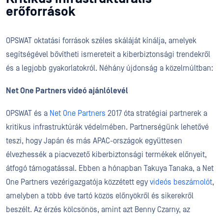
erőforrások
OPSWAT oktatási források széles skáláját kínálja, amelyek
segítségével bővítheti ismereteit a kiberbiztonsági trendekről
és a legjobb gyakorlatokról. Néhány újdonság a közelmúltban:
Net One Partners videó ajánlólevél
OPSWAT és a
Net One Partners
2017 óta stratégiai partnerek a
kritikus infrastruktúrák védelmében. Partnerségünk lehetővé
teszi, hogy Japán és más APAC-országok együttesen
élvezhessék a piacvezető kiberbiztonsági termékek előnyeit,
átfogó támogatással. Ebben a hónapban Takuya Tanaka, a Net
One Partners vezérigazgatója közzétett egy
videós beszámolót
,
amelyben a több éve tartó közös előnyökről és sikerekről
beszélt. Az érzés kölcsönös, amint azt Benny Czarny, az