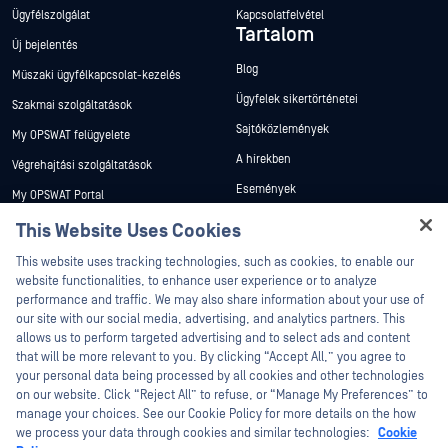
Ügyfélszolgálat
Kapcsolatfelvétel
Tartalom
Új bejelentés
Blog
Műszaki ügyfélkapcsolat-kezelés
Ügyfelek sikertörténetei
Szakmai szolgáltatások
Sajtóközlemények
My OPSWAT felügyelete
A hírekben
Végrehajtási szolgáltatások
Események
My OPSWAT Portal
Webináriumok
Műszaki dokumentáció
This Website Uses Cookies
Adatlapok
Hey there!
Képzések
This website uses tracking technologies, such as cookies, to enable our
Fehér könyvek
I'm Ozzy, your OPSWAT virtual assistant.
website functionalities, to enhance user experience or to analyze
Biztonsági sebezhetőségi program
How can I help you secure what's critical
performance and traffic. We may also share information about your use of
Partnerek
Ingyenes eszközök
today?
our site with our social media, advertising, and analytics partners. This
allows us to perform targeted advertising and to select ads and content
Tanúsítvány
that will be more relevant to you. By clicking “Accept All,” you agree to
Technológiai partnerek
your personal data being processed by all cookies and other technologies
on our website. Click “Reject All” to refuse, or “Manage My Preferences” to
Channel partner program
manage your choices. See our Cookie Policy for more details on the how
we process your data through cookies and similar technologies:
Cookie