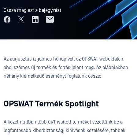
Ossza meg ezt a bejegyzést
Az augusztus izgalmas hónap volt az OPSWAT weboldalon,
ahol számos új termék és forrás jelent meg. Az alábbiakban
néhány kiemelkedő eseményt foglalunk össze:
OPSWAT Termék Spotlight
A közelmúltban több új/frissített terméket vezettünk be a
legfontosabb kiberbiztonsági kihívások kezelésére, többek