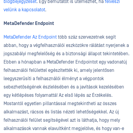
blogbejegyzését
. Egy bemutatót is ütemezhet, ha
felveszi
velünk a kapcsolatot
.
MetaDefender Endpoint
MetaDefender Az Endpoint
több száz szervezetnek segít
abban, hogy a végfelhasználói eszközökre rálátást nyerjenek a
jogszabályi megfelelőség és a biztonsági állapot tekintetében.
Ebben a hónapban a MetaDefender Endpointot egy vadonatúj
felhasználói felülettel egészítették ki, amely jelentősen
leegyszerűsíti a felhasználói élményt a végpontok
sebezhetőségének észlelésében és a javítások kezelésében
egy kétlépéses folyamattá! Az első lépés az Érzékelés.
Mostantól egyetlen pillantással megtekintheti az összes
alkalmazást, rácsos és listás nézeti lehetőségekkel. Az új
felhasználói felület segítségével azt is láthatja, hogy mely
alkalmazások vannak elavultként megjelölve, és hogy van-e