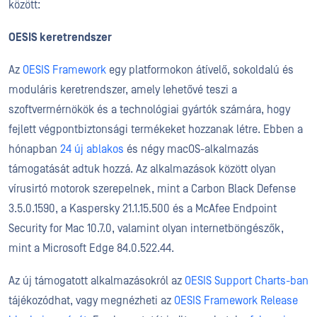
között:
OESIS keretrendszer
Az
OESIS Framework
egy platformokon átívelő, sokoldalú és
moduláris keretrendszer, amely lehetővé teszi a
szoftvermérnökök és a technológiai gyártók számára, hogy
fejlett végpontbiztonsági termékeket hozzanak létre. Ebben a
hónapban
24 új ablakos
és négy macOS-alkalmazás
támogatását adtuk hozzá. Az alkalmazások között olyan
vírusirtó motorok szerepelnek, mint a Carbon Black Defense
3.5.0.1590, a Kaspersky 21.1.15.500 és a McAfee Endpoint
Security for Mac 10.7.0, valamint olyan internetböngészők,
mint a Microsoft Edge 84.0.522.44.
Az új támogatott alkalmazásokról az
OESIS Support Charts-ban
tájékozódhat, vagy megnézheti az
OESIS Framework Release