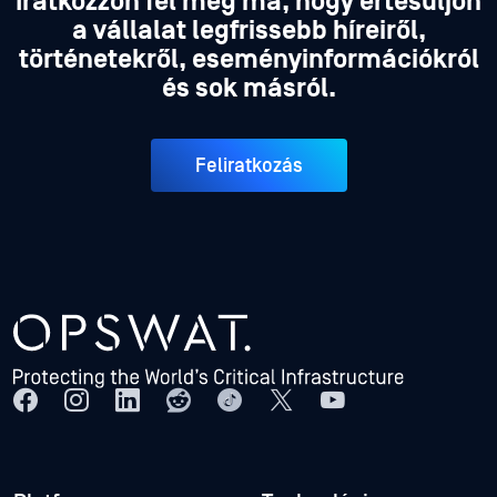
Iratkozzon fel még ma, hogy értesüljön
a vállalat legfrissebb híreiről,
történetekről, eseményinformációkról
és sok másról.
Feliratkozás