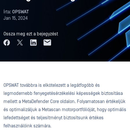
Írta:
OPSWAT
Jan 15, 2024
Ossza meg ezt a bejegyzést
OPSWAT továbbra is elkötelezett a legátfogóbb és
legmodernebb fenyegetésérzékelési képességek biztosítása
mellett a MetaDefender Core oldalon. Folyamatosan értékeljük
és optimalizáljuk a Metascan motorportfólióját, hogy optimális
lefedettséget és teljesítményt biztosítsunk értékes
felhasználóink számára.