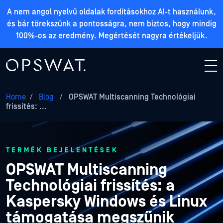
A nem angol nyelvű oldalak fordításokhoz AI-t használunk,
és bár törekszünk a pontosságra, nem biztos, hogy mindig
100%-os az eredmény. Megértését nagyra értékeljük.
Home
/
Blog
/
OPSWAT Multiscanning Technológiai
frissítés: ...
TERMÉK BEJELENTÉSEK
OPSWAT Multiscanning
Technológiai frissítés: a
Kaspersky Windows és Linux
támogatása megszűnik