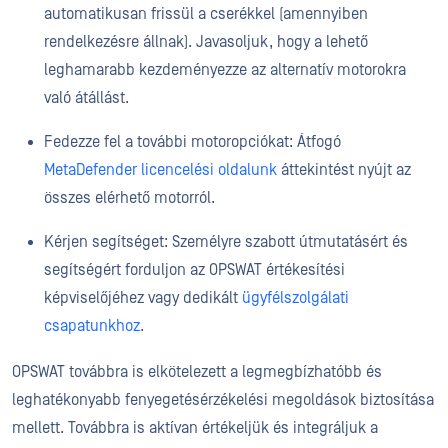
automatikusan frissül a cserékkel (amennyiben
rendelkezésre állnak). Javasoljuk, hogy a lehető
leghamarabb kezdeményezze az alternatív motorokra
való átállást.
Fedezze fel a további motoropciókat: Átfogó
MetaDefender licencelési oldalunk
áttekintést nyújt az
összes elérhető motorról.
Kérjen segítséget: Személyre szabott útmutatásért és
segítségért forduljon az OPSWAT értékesítési
képviselőjéhez vagy dedikált
ügyfélszolgálati
csapatunkhoz
.
OPSWAT továbbra is elkötelezett a legmegbízhatóbb és
leghatékonyabb fenyegetésérzékelési megoldások biztosítása
mellett. Továbbra is aktívan értékeljük és integráljuk a