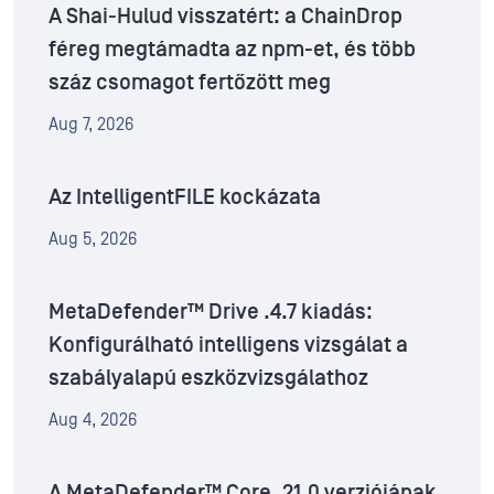
A Shai-Hulud visszatért: a ChainDrop
féreg megtámadta az npm-et, és több
száz csomagot fertőzött meg
Aug 7, 2026
Az IntelligentFILE kockázata
Aug 5, 2026
MetaDefender™ Drive .4.7 kiadás:
Konfigurálható intelligens vizsgálat a
szabályalapú eszközvizsgálathoz
Aug 4, 2026
A MetaDefender™ Core .21.0 verziójának