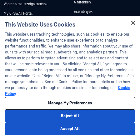
A hírekben
Végrehajtási szolgáltatások
Események
My OPSWAT Portal
Webináriumok
Műszaki dokumentáció
This Website Uses Cookies
Adatlapok
Hey there!
Képzések
This website uses tracking technologies, such as cookies, to enable our
Fehér könyvek
I'm Ozzy, your OPSWAT virtual assistant.
website functionalities, to enhance user experience or to analyze
Biztonsági sebezhetőségi program
How can I help you secure what's critical
performance and traffic. We may also share information about your use of
Partnerek
Ingyenes eszközök
today?
our site with our social media, advertising, and analytics partners. This
allows us to perform targeted advertising and to select ads and content
Tanúsítvány
that will be more relevant to you. By clicking “Accept All,” you agree to
Technológiai partnerek
your personal data being processed by all cookies and other technologies
on our website. Click “Reject All” to refuse, or “Manage My Preferences” to
Channel partner program
manage your choices. See our Cookie Policy for more details on the how
we process your data through cookies and similar technologies:
Cookie
©2026 OPSWAT . Minden jog fenntartva. OPSWAT, MetaDefender, Metascan,
Policy
MetaAccess, az OPSWAT , Trust no File. Trust No Device., OPSWAT , Protecting the
World's Critical Infrastructure, Deep CDR™ Technology, InQuest, az InQuest logó,
Manage My Preferences
DFI, RetroHunt, Deep File Inspection és Join the Hunt az OPSWAT védjegyei. A
harmadik felek védjegyei a megfelelő tulajdonosok tulajdonát képezik.
Jogi
Adatvédelmi szabályzat
Cookie beállítások kezelése
Az Ön
Reject All
kaliforniai adatvédelmi döntései
Privacy Policy
Accept All