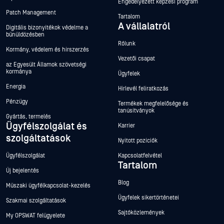
Engedélyezett képzési program
Patch Management
Tartalom
A vállalatról
Digitális bizonyítékok védelme a
bűnüldözésben
Rólunk
Kormány, védelem és hírszerzés
Vezetői csapat
az Egyesült Államok szövetségi
kormánya
Ügyfelek
Energia
Hírlevél feliratkozás
Pénzügy
Termékek megfelelősége és
tanúsítványok
Gyártás, termelés
Ügyfélszolgálat és
Karrier
szolgáltatások
Nyitott pozíciók
Ügyfélszolgálat
Kapcsolatfelvétel
Tartalom
Új bejelentés
Blog
Műszaki ügyfélkapcsolat-kezelés
Ügyfelek sikertörténetei
Szakmai szolgáltatások
Sajtóközlemények
My OPSWAT felügyelete