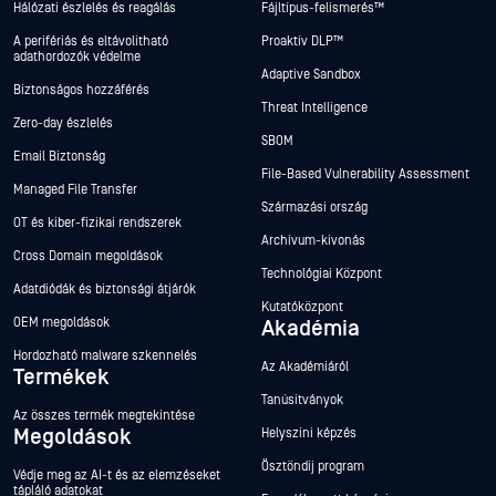
Hálózati észlelés és reagálás
Fájltípus-felismerés™
A perifériás és eltávolítható
Proaktív DLP™
adathordozók védelme
Adaptive Sandbox
Biztonságos hozzáférés
Threat Intelligence
Zero-day észlelés
SBOM
Email Biztonság
File-Based Vulnerability Assessment
Managed File Transfer
Származási ország
OT és kiber-fizikai rendszerek
Archívum-kivonás
Cross Domain megoldások
Technológiai Központ
Adatdiódák és biztonsági átjárók
Kutatóközpont
OEM megoldások
Akadémia
Hordozható malware szkennelés
Az Akadémiáról
Termékek
Tanúsítványok
Az összes termék megtekintése
Megoldások
Helyszíni képzés
Ösztöndíj program
Védje meg az AI-t és az elemzéseket
tápláló adatokat