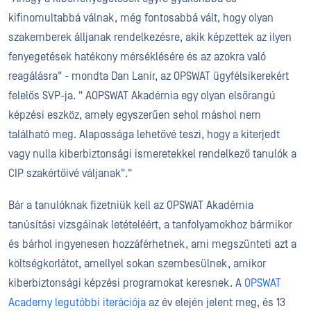
kifinomultabbá válnak, még fontosabbá vált, hogy olyan
szakemberek álljanak rendelkezésre, akik képzettek az ilyen
fenyegetések hatékony mérséklésére és az azokra való
reagálásra" - mondta Dan Lanir, az OPSWAT ügyfélsikerekért
felelős SVP-ja. " AOPSWAT Akadémia egy olyan elsőrangú
képzési eszköz, amely egyszerűen sehol máshol nem
található meg. Alapossága lehetővé teszi, hogy a kiterjedt
vagy nulla kiberbiztonsági ismeretekkel rendelkező tanulók a
CIP szakértőivé váljanak"."
Bár a tanulóknak fizetniük kell az OPSWAT Akadémia
tanúsítási vizsgáinak letételéért, a tanfolyamokhoz bármikor
és bárhol ingyenesen hozzáférhetnek, ami megszünteti azt a
költségkorlátot, amellyel sokan szembesülnek, amikor
kiberbiztonsági képzési programokat keresnek. A
OPSWAT
Academy legutóbbi iterációja
az év elején jelent meg, és 13