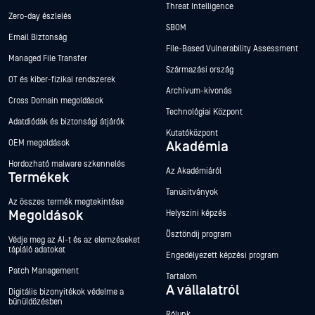
Threat Intelligence
Zero-day észlelés
SBOM
Email Biztonság
File-Based Vulnerability Assessment
Managed File Transfer
Származási ország
OT és kiber-fizikai rendszerek
Archívum-kivonás
Cross Domain megoldások
Technológiai Központ
Adatdiódák és biztonsági átjárók
Kutatóközpont
OEM megoldások
Akadémia
Hordozható malware szkennelés
Az Akadémiáról
Termékek
Tanúsítványok
Az összes termék megtekintése
Megoldások
Helyszíni képzés
Ösztöndíj program
Védje meg az AI-t és az elemzéseket
tápláló adatokat
Engedélyezett képzési program
Patch Management
Tartalom
A vállalatról
Digitális bizonyítékok védelme a
bűnüldözésben
Rólunk