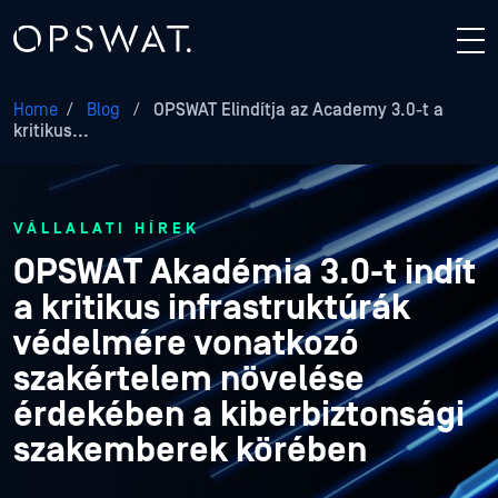
Home
/
Blog
/
OPSWAT Elindítja az Academy 3.0-t a
kritikus...
VÁLLALATI HÍREK
OPSWAT Akadémia 3.0-t indít
a kritikus infrastruktúrák
védelmére vonatkozó
szakértelem növelése
érdekében a kiberbiztonsági
szakemberek körében