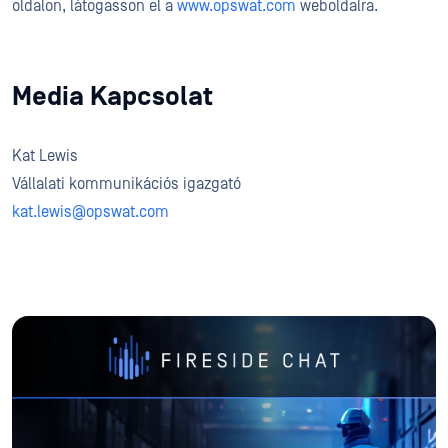
oldalon, látogasson el a
www.opswat.com
weboldalra.
Media Kapcsolat
Kat Lewis
Vállalati kommunikációs igazgató
kat.lewis@opswat.com