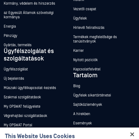
Kormány, védelem és hírszerzés
Vezetői csapat
az Egyesült Államok szövetségi
kormánya
Ügyfelek
Energia
Hírlevél feliratkozás
Pénzügy
Termékek megfelelősége és
tanúsítványok
Gyártás, termelés
Ügyfélszolgálat és
Karrier
szolgáltatások
Nyitott pozíciók
Ügyfélszolgálat
Kapcsolatfelvétel
Tartalom
Új bejelentés
Blog
Műszaki ügyfélkapcsolat-kezelés
Ügyfelek sikertörténetei
Szakmai szolgáltatások
Sajtóközlemények
My OPSWAT felügyelete
A hírekben
Végrehajtási szolgáltatások
Események
My OPSWAT Portal
Webináriumok
Műszaki dokumentáció
This Website Uses Cookies