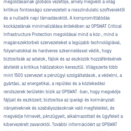
megoldásainak globális vezetője, amely megvédi a világ
kritikus fontosságú szervezeteit a rosszindulatú szoftverektől
és a nulladik napi támadásoktól. A kompromittálódás
kockázatának minimalizálása érdekében az OPSWAT Critical
Infrastructure Protection megoldásai mind a köz-, mind a
magánszektorbeli szervezeteket a legújabb technológiával,
folyamatokkal és hardveres szkenneléssel védik, hogy
biztosítsák az adatok, fájlok és az eszközök hozzáférésének
átvitelét a kritikus hálózatokon keresztül. Világszerte több
mint 1500 szervezet a pénzügyi szolgáltatások, a védelmi, a
gyártási, az energetikai, a repülési és a közlekedési
rendszerek területén bízik az OPSWAT -ban, hogy megvédje
fájljait és eszközeit; biztosítsa az iparági és kormányzati
irányelveknek és szabályozásoknak való megfelelést, és
megvédje hírnevét, pénzügyeit, alkalmazottait és ügyfeleit a
kibervezérelt zavaroktól. További információért az OPSWAT