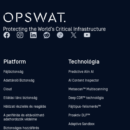
Platform
Technológia
Fájlbiztonság
Predictive Alin AI
Adattároló Biztonság
AI Content Inspector
Cloud
Metascan™ Multiscanning
Ellátási lánc biztonság
Deep CDR™ technológia
Hálózati észlelés és reagálás
Fájltípus-felismerés™
A perifériás és eltávolítható
Proaktív DLP™
adathordozók védelme
Adaptive Sandbox
Biztonságos hozzáférés