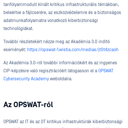
tanfolyammodult kínált kritikus infrastrukturális témákban,
beleértve a fájlcserére, az eszközvédelemre és a biztonságos
adatmunkafolyamatra vonatkozó kiberbiztonsági
technológiákat.
További részletekért nézze meg az Akadémia 3.0 indító
eseményét:
https://opswat-1.wistia.com/medias/jt0t4zcaoh
Az Akadémia 3.0-ról további információkért és az ingyenes
CIP-képzésre való regisztrációért látogasson el a
OPSWAT
Cybersecurity Academy
weboldalra.
Az OPSWAT-ról
OPSWAT az IT és az OT kritikus infrastruktúrák kiberbiztonsági