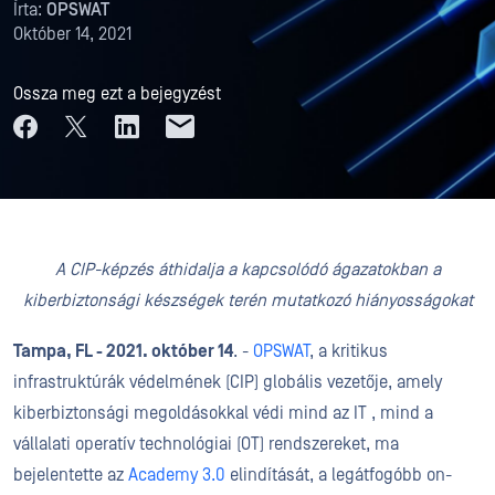
Írta:
OPSWAT
Október 14, 2021
Ossza meg ezt a bejegyzést
A
CIP-képzés
áthidalja a kapcsolódó ágazatokban a
kiberbiztonsági készségek terén mutatkozó hiányosságokat
Tampa, FL - 2021. október 14
. -
OPSWAT
, a kritikus
infrastruktúrák védelmének (CIP) globális vezetője, amely
kiberbiztonsági megoldásokkal védi mind az IT , mind a
vállalati operatív technológiai (OT) rendszereket, ma
bejelentette az
Academy 3.0
elindítását, a legátfogóbb on-