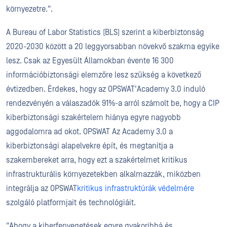
környezetre.".
A Bureau of Labor Statistics (BLS) szerint a kiberbiztonság
2020-2030 között a 20 leggyorsabban növekvő szakma egyike
lesz. Csak az Egyesült Államokban évente 16 300
információbiztonsági elemzőre lesz szükség a következő
évtizedben. Érdekes, hogy az OPSWAT'Academy 3.0 induló
rendezvényén a válaszadók 91%-a arról számolt be, hogy a CIP
kiberbiztonsági szakértelem hiánya egyre nagyobb
aggodalomra ad okot. OPSWAT Az Academy 3.0 a
kiberbiztonsági alapelvekre épít, és megtanítja a
szakembereket arra, hogy ezt a szakértelmet kritikus
infrastrukturális környezetekben alkalmazzák, miközben
integrálja az OPSWAT
kritikus infrastruktúrák védelmére
szolgáló platformjait és technológiáit.
"Ahogy a kiberfenyegetések egyre gyakoribbá és