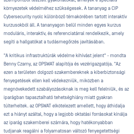
szempontból tesztelt gyakorlatokat, amelyek e speciális
környezetek védelméhez szükségesek. A tananyag a CIP
Cybersecurity nyolc különböző témakörében tartott interaktív
kurzusokból áll. A tananyagon belül minden egyes kurzus
moduláris, interaktív, és referenciatárral rendelkezik, amely
segíti a hallgatókat a tudásmegőrzés javításában.
"A kritikus infrastruktúrák védelme kihívást jelent" - mondta
Benny Czarny, az OPSWAT alapítója és vezérigazgatója. "Az
ezen a területen dolgozó szakembereknek a kiberbiztonsági
fenyegetések ellen kell védekezniük, miközben a
megnövekedett szabályozásoknak is meg kell felelniük, és az
iparágban tapasztalható tehetséghiány miatt gyakran
túlterheltek. az OPSWAT elkötelezett amellett, hogy áthidalja
ezt a hiányt azáltal, hogy a legjobb oktatási forrásokat kínálja
az iparág szakemberei számára, hogy hatékonyabban
tudjanak reagálni a folyamatosan változó fenyegetettségi