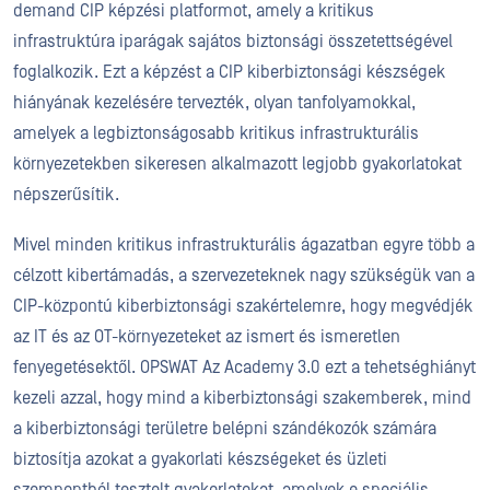
demand CIP képzési platformot, amely a kritikus
infrastruktúra iparágak sajátos biztonsági összetettségével
foglalkozik. Ezt a képzést a CIP kiberbiztonsági készségek
hiányának kezelésére tervezték, olyan tanfolyamokkal,
amelyek a legbiztonságosabb kritikus infrastrukturális
környezetekben sikeresen alkalmazott legjobb gyakorlatokat
népszerűsítik.
Mivel minden kritikus infrastrukturális ágazatban egyre több a
célzott kibertámadás, a szervezeteknek nagy szükségük van a
CIP-központú kiberbiztonsági szakértelemre, hogy megvédjék
az IT és az OT-környezeteket az ismert és ismeretlen
fenyegetésektől. OPSWAT Az Academy 3.0 ezt a tehetséghiányt
kezeli azzal, hogy mind a kiberbiztonsági szakemberek, mind
a kiberbiztonsági területre belépni szándékozók számára
biztosítja azokat a gyakorlati készségeket és üzleti