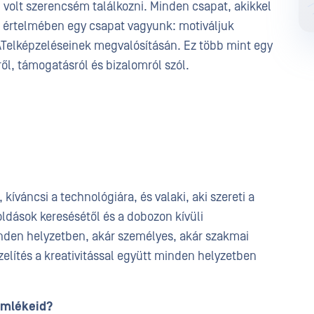
volt szerencsém találkozni. Minden csapat, akikkel
di értelmében egy csapat vagyunk: motiváljuk
Telképzeléseinek megvalósításán. Ez több mint egy
ről, támogatásról és bizalomról szól.
íváncsi a technológiára, és valaki, aki szereti a
ldások keresésétől és a dobozon kívüli
den helyzetben, akár személyes, akár szakmai
zelítés a kreativitással együtt minden helyzetben
emlékeid?