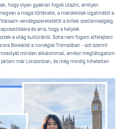
, hogy olyan gyakran fogok utazni, amilyen
megvan a maga története, a marokkóiak izgalmától a
fitársaim vendégszeretetétől a britek szellemiségéig.
apcsolódásra és arra, hogy a helyiek
ezzek a világ kultúráiról. Soha nem fogom elfelejteni
rora Borealist a norvégiai Tromsóban - szó szerint
mosolyát minden alkalommal, amikor meglátogatom
 jártam már Londonban, és még mindig hihetetlen