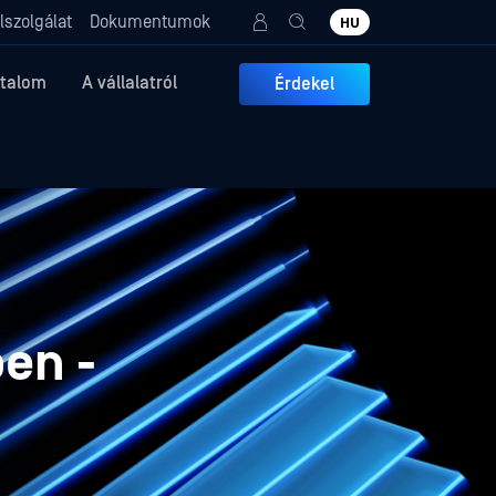
lszolgálat
Dokumentumok
HU
rtalom
A vállalatról
Érdekel
en -