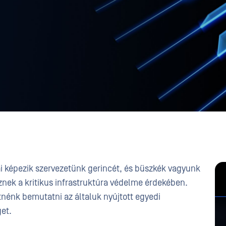
 képezik szervezetünk gerincét, és büszkék vagyunk
nek a kritikus infrastruktúra védelme érdekében.
tnénk bemutatni az általuk nyújtott egyedi
et.