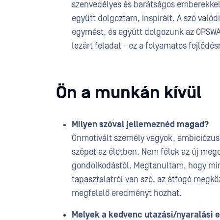
szenvedélyes és barátságos emberekkel 
együtt dolgoztam, inspirált. A szó való
egymást, és együtt dolgozunk az OPSWA
lezárt feladat - ez a folyamatos fejlődés
Ön a munkán kívül
Milyen szóval jellemeznéd magad?
Önmotivált személy vagyok, ambiciózus, k
szépet az életben. Nem félek az új mego
gondolkodástól. Megtanultam, hogy min
tapasztalatról van szó, az átfogó megkö
megfelelő eredményt hozhat.
Melyek a kedvenc utazási/nyaralási 