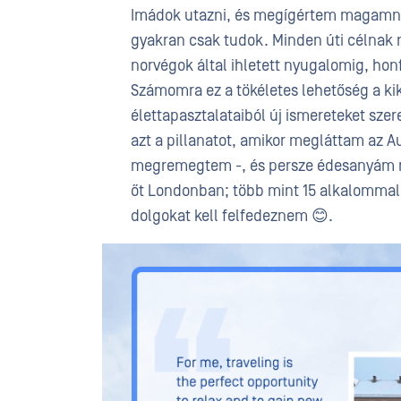
Imádok utazni, és megígértem magamnak
gyakran csak tudok. Minden úti célnak 
norvégok által ihletett nyugalomig, hon
Számomra ez a tökéletes lehetőség a kik
élettapasztalataiból új ismereteket szer
azt a pillanatot, amikor megláttam az Au
megremegtem -, és persze édesanyám 
őt Londonban; több mint 15 alkalommal
dolgokat kell felfedeznem 😊.