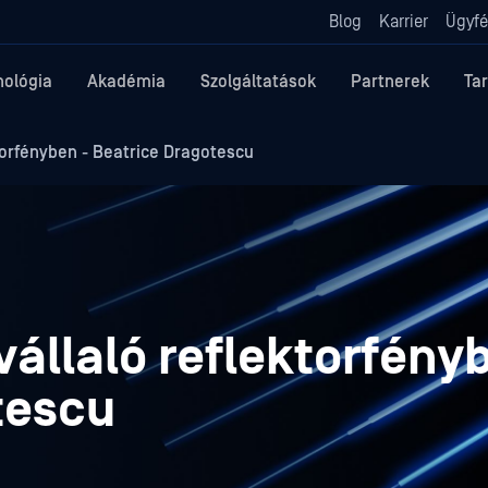
Blog
Karrier
Ügyfé
nológia
Akadémia
Szolgáltatások
Partnerek
Ta
orfényben - Beatrice Dragotescu
llaló reflektorfényb
tescu