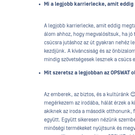
Mi a legjobb karrierlecke, amit eddi
A legjobb karrierlecke, amit eddig megt
álom ahhoz, hogy megvalósítsuk, ha jó t
csúcsra jutáshoz az út gyakran nehéz leh
kezdjünk. A kíváncsiság és az önbizalom
mindig szövetségesek lesznek a csúcs e
Mit szeretsz a legjobban az OPSWAT o
Az emberek, az biztos, és a kultúránk 
megérkezem az irodába, hálát érzek a k
akiknek az iroda a második otthonunk, f
együtt. Együtt sikeresen nézünk szembe
minőségi termékeket nyújtsunk és megvéd