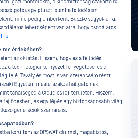
lon igazi mentorokra, a kiberbiztonság szakértőire
eszélgetés egy pluszt jelent a fejlődésem
jeként, mind pedig emberként. Büszke vagyok arra,
csodálatos lehetőségem van arra, hogy csodálatos
ther
édelme érdekében?
jelent az oktatás. Hiszem, hogy ez a fejlődés
pez a technológiai környezet fenyegetései és a
lág felé. Tavaly és most is van szerencsém részt
űszaki Egyetem mesterszakos hallgatóinak
int tanársegéd a Cloud és IoT területen. Hiszem,
a fejlődésben, és egy lépés egy biztonságosabb világ
kező generációk számára is.
 csapatodban?
olatba kerültem az OPSWAT címmel, magabiztos,