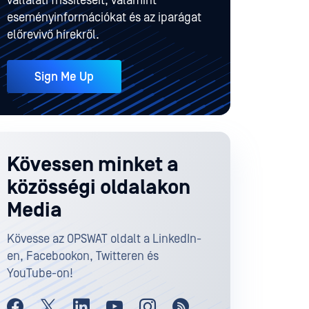
vállalati frissítéseit, valamint
eseményinformációkat és az iparágat
előrevivő hírekről.
Sign Me Up
Kövessen minket a
közösségi oldalakon
Media
Kövesse az OPSWAT oldalt a LinkedIn-
en, Facebookon, Twitteren és
YouTube-on!