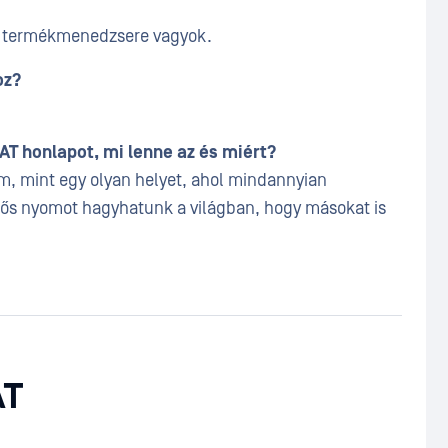
i termékmenedzsere vagyok.
oz?
T honlapot, mi lenne az és miért?
ém, mint egy olyan helyet, ahol mindannyian
tős nyomot hagyhatunk a világban, hogy másokat is
AT