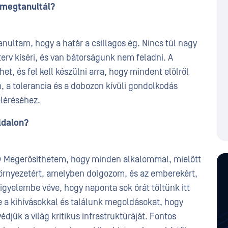
g megtanultál?
anultam, hogy a határ a csillagos ég. Nincs túl nagy
erv kíséri, és van bátorságunk nem feladni. A
et, és fel kell készülni arra, hogy mindent elölről
, a tolerancia és a dobozon kívüli gondolkodás
léréséhez.
ldalon?
😊 Megerősíthetem, hogy minden alkalommal, mielőtt
örnyezetért, amelyben dolgozom, és az emberekért,
igyelembe véve, hogy naponta sok órát töltünk itt
 a kihívásokkal és találunk megoldásokat, hogy
jük a világ kritikus infrastruktúráját. Fontos