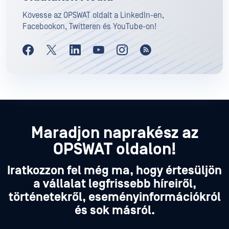
Kövesse az OPSWAT oldalt a LinkedIn-en,
Facebookon, Twitteren és YouTube-on!
Maradjon naprakész az
OPSWAT oldalon!
Iratkozzon fel még ma, hogy értesüljön
a vállalat legfrissebb híreiről,
történetekről, eseményinformációkról
és sok másról.