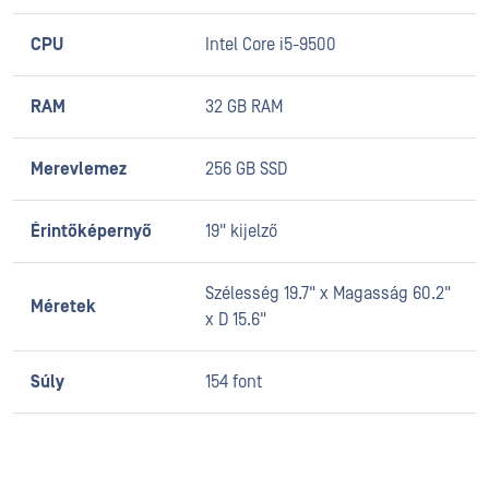
CPU
Intel Core i5-9500
RAM
32 GB RAM
Merevlemez
256 GB SSD
Érintőképernyő
19" kijelző
Szélesség 19.7" x Magasság 60.2"
Méretek
x D 15.6"
Súly
154 font