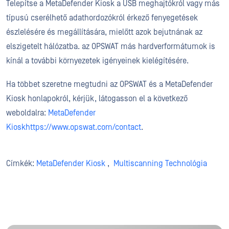
Telepítse a MetaDefender Kiosk a USB meghajtókról vagy más
típusú cserélhető adathordozókról érkező fenyegetések
észlelésére és megállítására, mielőtt azok bejutnának az
elszigetelt hálózatba. az OPSWAT más hardverformátumok is
kínál a további környezetek igényeinek kielégítésére.
Ha többet szeretne megtudni az OPSWAT és a MetaDefender
Kiosk honlapokról, kérjük, látogasson el a következő
weboldalra:
MetaDefender
Kiosk
https://www.opswat.com/contact
.
Címkék:
MetaDefender Kiosk
,
Multiscanning Technológia