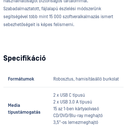
használhatóságot biztonságos tartalommal.
Szabadalmaztatott, fájlalapú észlelési módszerünk
segítségével több mint 15 000 szoftveralkalmazás ismert
sebezhetőségeit is képes felismerni.
Specifikáció
Formátumok
Robosztus, hamisításálló burkolat
2 x USB C típusú
2 x USB 3.0 A típusú
Media
15 az 1-ben kártyaolvasó
típustámogatás
CD/DVD/Blu-ray meghajtó
3,5"-os lemezmeghajtó