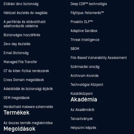
Ellátási lánc biztonság
Deep CDR™ technológia
Hálózati észlelés és reagálás
Fájltípus-felismerés™
A perifériás és eltávolítható
Proaktív DLP™
adathordozók védelme
Adaptive Sandbox
Biztonságos hozzáférés
Threat Intelligence
Zero-day észlelés
SBOM
Email Biztonság
File-Based Vulnerability Assessment
Managed File Transfer
Származási ország
OT és kiber-fizikai rendszerek
Archívum-kivonás
Cross Domain megoldások
Technológiai Központ
Adatdiódák és biztonsági átjárók
Kutatóközpont
OEM megoldások
Akadémia
Hordozható malware szkennelés
Az Akadémiáról
Termékek
Tanúsítványok
Az összes termék megtekintése
Megoldások
Helyszíni képzés