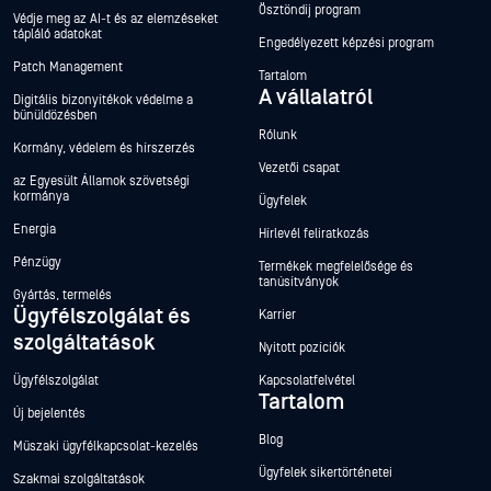
Ösztöndíj program
Védje meg az AI-t és az elemzéseket
tápláló adatokat
Engedélyezett képzési program
Patch Management
Tartalom
A vállalatról
Digitális bizonyítékok védelme a
bűnüldözésben
Rólunk
Kormány, védelem és hírszerzés
Vezetői csapat
az Egyesült Államok szövetségi
kormánya
Ügyfelek
Energia
Hírlevél feliratkozás
Pénzügy
Termékek megfelelősége és
tanúsítványok
Gyártás, termelés
Ügyfélszolgálat és
Karrier
szolgáltatások
Nyitott pozíciók
Ügyfélszolgálat
Kapcsolatfelvétel
Tartalom
Új bejelentés
Blog
Műszaki ügyfélkapcsolat-kezelés
Ügyfelek sikertörténetei
Szakmai szolgáltatások