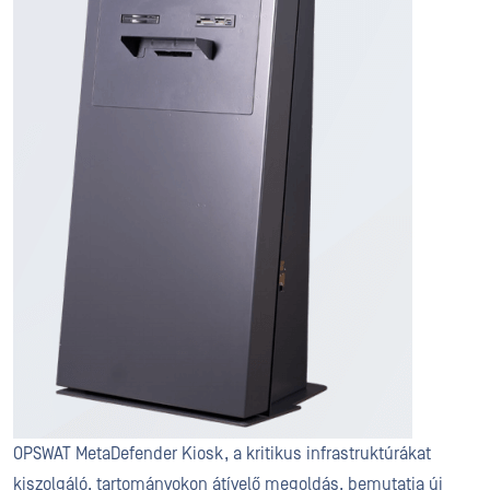
OPSWAT MetaDefender Kiosk, a kritikus infrastruktúrákat
kiszolgáló, tartományokon átívelő megoldás, bemutatja új