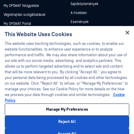
Sajtóközlemények
My OPSWAT felügyelete
A hírekben
Végrehajtási szolgáltatások
Események
My OPSWAT Portal
Webináriumok
Műszaki dokumentáció
This Website Uses Cookies
Adatlapok
Hey there!
Képzések
This website uses tracking technologies, such as cookies, to enable our
Fehér könyvek
I'm Ozzy, your OPSWAT virtual assistant.
website functionalities, to enhance user experience or to analyze
Biztonsági sebezhetőségi program
How can I help you secure what's critical
performance and traffic. We may also share information about your use of
Partnerek
Ingyenes eszközök
today?
our site with our social media, advertising, and analytics partners. This
allows us to perform targeted advertising and to select ads and content
Tanúsítvány
that will be more relevant to you. By clicking “Accept All,” you agree to
Technológiai partnerek
your personal data being processed by all cookies and other technologies
on our website. Click “Reject All” to refuse, or “Manage My Preferences” to
Channel partner program
manage your choices. See our Cookie Policy for more details on the how
we process your data through cookies and similar technologies:
Cookie
©2026 OPSWAT . Minden jog fenntartva. OPSWAT, MetaDefender, Metascan,
Policy
MetaAccess, az OPSWAT , Trust no File. Trust No Device., OPSWAT , Protecting the
World's Critical Infrastructure, Deep CDR™ Technology, InQuest, az InQuest logó,
Manage My Preferences
DFI, RetroHunt, Deep File Inspection és Join the Hunt az OPSWAT védjegyei. A
harmadik felek védjegyei a megfelelő tulajdonosok tulajdonát képezik.
Jogi
Adatvédelmi szabályzat
Cookie beállítások kezelése
Az Ön
Reject All
kaliforniai adatvédelmi döntései
Privacy Policy