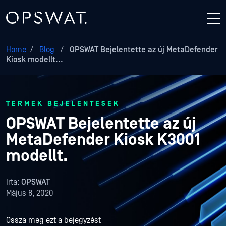
Home
/
Blog
/
OPSWAT Bejelentette az új MetaDefender
Kiosk modellt...
TERMÉK BEJELENTÉSEK
OPSWAT Bejelentette az új
MetaDefender Kiosk K3001
modellt.
Írta:
OPSWAT
Május 8, 2020
Ossza meg ezt a bejegyzést