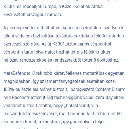
K3001-es modelljét Európa, a Közel-Kelet és Afrika
kiválasztott országai számára.
A jelenlegi védelmet áthatolni képes rosszindulatú szoftverek
elleni védelem biztosítása továbbra is kritikus feladat minden
szervezet számára. Az új K3001 biztonságos végponttól
végpontig tartó folyamatot hozhat létre a fájlok kritikus
hálózati rendszerekbe és rendszerekből történő átviteléhez.
MetaDefender Kiosk több kártevőellenes motortKiosk egyetlen
megoldásban, így az ismert fenyegetések esetében közel
100%-os észlelési arányt biztosít. Iparágvezető Content Disarm
and Reconstruction (CDR) technológiánk valódi zero-day elleni
védelmet biztosít azáltal, hogy „hatástalanítja” a
rosszindulatú összetevőket, majd minden fájlt (több mint 80
különböző típust) rekonstruál, így garantálva a teljes