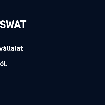
PSWAT
vállalat
,
ól.