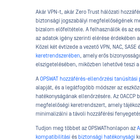
Akár VPN-t, akár Zero Trust hálózati hozzáfé
biztonsági jogszabályi megfelelőségének meg
bizalom előfeltétele. A felhasználók és az 
az adatok igény szerinti elérése érdekében a
Közel két évtizede a vezető VPN, NAC, SASE
keretrendszerében
, amely erős bizonyosság
elszigetelésében, miközben lehetővé teszi a
A
OPSWAT hozzáférés-ellenőrzési tanúsítási
alapját, és a legátfogóbb módszer az eszköz
hatékonyságának ellenőrzésére. Az OACCP biz
megfelelőségi keretrendszert, amely tájékozt
minimalizálni a távoli hozzáférési fenyeget
Tudjon meg többet az OPSWAThonlapon az
A
kompatibilitási
és
biztonsági hatékonysági
kr