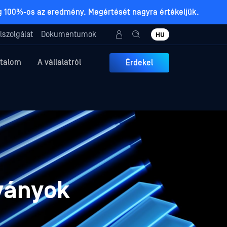
ig 100%-os az eredmény. Megértését nagyra értékeljük.
lszolgálat
Dokumentumok
HU
rtalom
A vállalatról
Érdekel
ványok