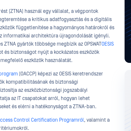
rést (ZTNA) használ egy vállalat, a végpontok
teremtése a kritikus adatfogyasztás és a digitális
eszközök függetlenítése a hagyományos határokról és
z informatikai architektúra újragondolását igényli.
 és ZTNA gyártók többsége megbízik az OPSWAT
OESIS
ot és biztonságot nyújt a kockázatos eszközök
 megfelelő eszközök használatát.
 program
(OACCP) képezi az OESIS keretrendszer
ök kompatibilitásának és biztonsági
tosítja az eszközbiztonsági jogszabályi
atja az IT csapatokat arról, hogyan lehet
éseket és elérni a hatékonyságot a ZTNA-ban.
ccess Control Certification Programról
, valamint a
itériumokról.