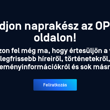
djon naprakész az O
oldalon!
zon fel még ma, hogy értesüljön a 
legfrissebb híreiről, történetekről
eményinformációkról és sok másr
Feliratkozás