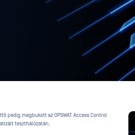
ettő pedig megbukott az OPSWAT Access Control
tizált teszthálózatán.