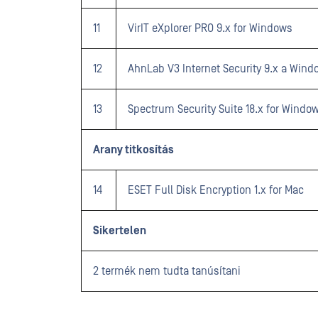
11
VirIT eXplorer PRO 9.x for Windows
12
AhnLab V3 Internet Security 9.x a Win
13
Spectrum Security Suite 18.x for Windo
Arany titkosítás
14
ESET Full Disk Encryption 1.x for Mac
Sikertelen
2 termék nem tudta tanúsítani