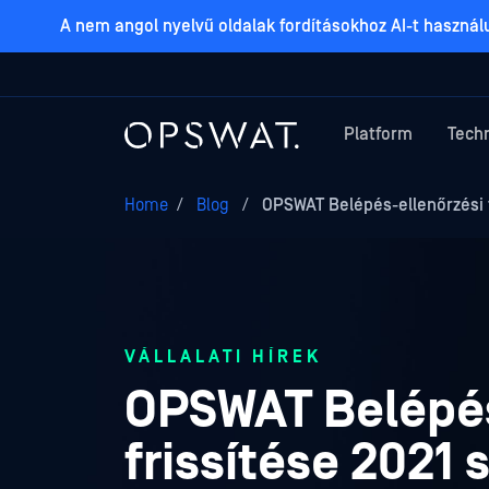
A nem angol nyelvű oldalak fordításokhoz AI-t haszná
Platform
Tech
Home
/
Blog
/
OPSWAT Belépés-ellenőrzési t
VÁLLALATI HÍREK
OPSWAT Belépés
frissítése 2021