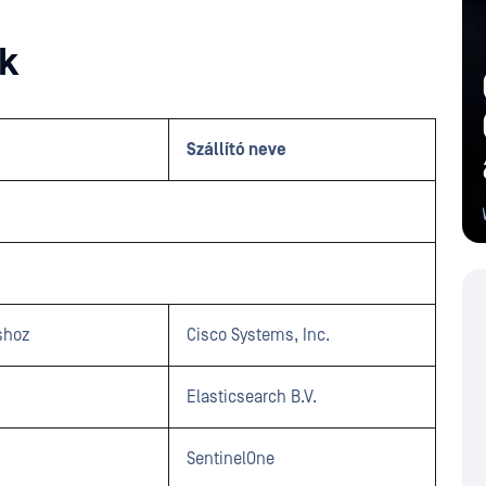
ok
Szállító neve
shoz
Cisco Systems, Inc.
Elasticsearch B.V.
SentinelOne