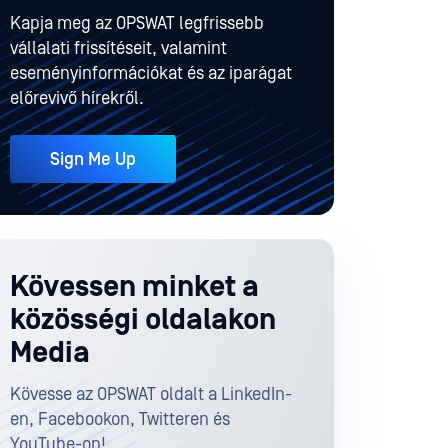
Kapja meg az OPSWAT legfrissebb
vállalati frissítéseit, valamint
eseményinformációkat és az iparágat
előrevivő hírekről.
Sign Me Up
Kövessen minket a
közösségi oldalakon
Media
Kövesse az OPSWAT oldalt a LinkedIn-
en, Facebookon, Twitteren és
YouTube-on!