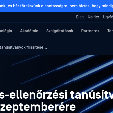
lunk, és bár törekszünk a pontosságra, nem biztos, hogy mind
Blog
Karrier
Ügyfé
nológia
Akadémia
Szolgáltatások
Partnerek
Ta
anúsítványok frissítése...
-ellenőrzési tanúsít
 szeptemberére