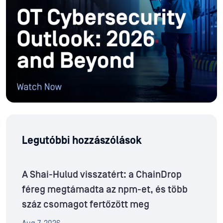
Legutóbbi hozzászólások
A Shai-Hulud visszatért: a ChainDrop
féreg megtámadta az npm-et, és több
száz csomagot fertőzött meg