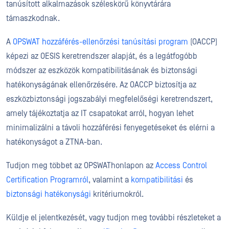
tanúsított alkalmazások széleskörű könyvtárára
támaszkodnak.
A
OPSWAT hozzáférés-ellenőrzési tanúsítási program
(OACCP)
képezi az OESIS keretrendszer alapját, és a legátfogóbb
módszer az eszközök kompatibilitásának és biztonsági
hatékonyságának ellenőrzésére. Az OACCP biztosítja az
eszközbiztonsági jogszabályi megfelelőségi keretrendszert,
amely tájékoztatja az IT csapatokat arról, hogyan lehet
minimalizálni a távoli hozzáférési fenyegetéseket és elérni a
hatékonyságot a ZTNA-ban.
Tudjon meg többet az OPSWAThonlapon az
Access Control
Certification Programról
, valamint a
kompatibilitási
és
biztonsági hatékonysági
kritériumokról.
Küldje el jelentkezését, vagy tudjon meg további részleteket a