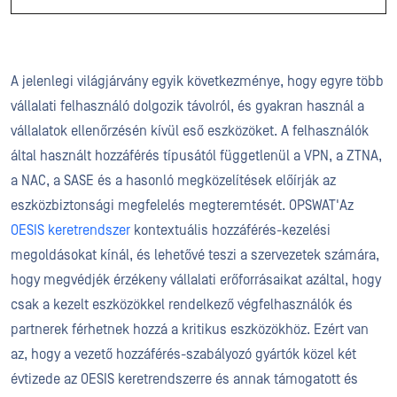
A jelenlegi világjárvány egyik következménye, hogy egyre több
vállalati felhasználó dolgozik távolról, és gyakran használ a
vállalatok ellenőrzésén kívül eső eszközöket. A felhasználók
által használt hozzáférés típusától függetlenül a VPN, a ZTNA,
a NAC, a SASE és a hasonló megközelítések előírják az
eszközbiztonsági megfelelés megteremtését. OPSWAT'Az
OESIS keretrendszer
kontextuális hozzáférés-kezelési
megoldásokat kínál, és lehetővé teszi a szervezetek számára,
hogy megvédjék érzékeny vállalati erőforrásaikat azáltal, hogy
csak a kezelt eszközökkel rendelkező végfelhasználók és
partnerek férhetnek hozzá a kritikus eszközökhöz. Ezért van
az, hogy a vezető hozzáférés-szabályozó gyártók közel két
évtizede az OESIS keretrendszerre és annak támogatott és