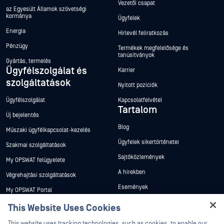
Vezetői csapat
az Egyesült Államok szövetségi
kormánya
Ügyfelek
Energia
Hírlevél feliratkozás
Pénzügy
Termékek megfelelősége és
tanúsítványok
Gyártás, termelés
Ügyfélszolgálat és
Karrier
szolgáltatások
Nyitott pozíciók
Ügyfélszolgálat
Kapcsolatfelvétel
Tartalom
Új bejelentés
Blog
Műszaki ügyfélkapcsolat-kezelés
Ügyfelek sikertörténetei
Szakmai szolgáltatások
Sajtóközlemények
My OPSWAT felügyelete
A hírekben
Végrehajtási szolgáltatások
Események
My OPSWAT Portal
Webináriumok
Műszaki dokumentáció
This Website Uses Cookies
Adatlapok
Hey there!
Képzések
This website uses tracking technologies, such as cookies, to enable our