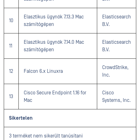
Elasztikus ügynök 7.13.3 Mac
Elasticsearch
10
számítógépen
B.V.
Elasztikus ügynök 7.14.0 Mac
Elasticsearch
11
számítógépen
B.V.
CrowdStrike,
12
Falcon 6.x Linuxra
Inc.
Cisco Secure Endpoint 1.16 for
Cisco
13
Mac
Systems, Inc.
Sikertelen
3 terméket nem sikerült tanúsítani