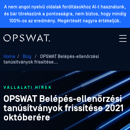
A nem angol nyelvű oldalak fordításokhoz AI-t használunk,
és bár törekszünk a pontosságra, nem biztos, hogy mindig
100%-os az eredmény. Megértését nagyra értékeljük.
Home
/
Blog
/
OPSWAT Belépés-ellenőrzési
tanúsítványok frissítése...
VÁLLALATI HÍREK
OPSWAT Belépés-ellenőrzési
tanúsítványok frissítése 2021
októberére