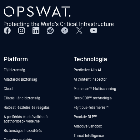
Platform
Technológia
Fájlbiztonság
Predictive Alin AI
Adattároló Biztonság
AI Content Inspector
Cloud
Metascan™ Multiscanning
Ellátási lánc biztonság
Deep CDR™ technológia
Hálózati észlelés és reagálás
Fájltípus-felismerés™
A perifériás és eltávolítható
Proaktív DLP™
adathordozók védelme
Adaptive Sandbox
Biztonságos hozzáférés
Threat Intelligence