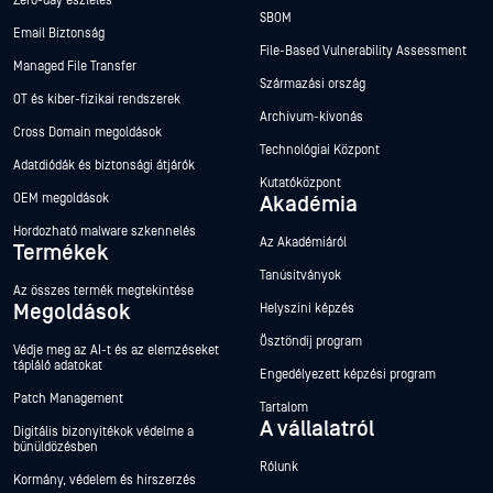
Zero-day észlelés
SBOM
Email Biztonság
File-Based Vulnerability Assessment
Managed File Transfer
Származási ország
OT és kiber-fizikai rendszerek
Archívum-kivonás
Cross Domain megoldások
Technológiai Központ
Adatdiódák és biztonsági átjárók
Kutatóközpont
OEM megoldások
Akadémia
Hordozható malware szkennelés
Az Akadémiáról
Termékek
Tanúsítványok
Az összes termék megtekintése
Megoldások
Helyszíni képzés
Ösztöndíj program
Védje meg az AI-t és az elemzéseket
tápláló adatokat
Engedélyezett képzési program
Patch Management
Tartalom
A vállalatról
Digitális bizonyítékok védelme a
bűnüldözésben
Rólunk
Kormány, védelem és hírszerzés