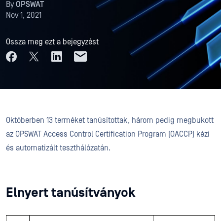
By
OPSWAT
Nov 1, 2021
Ossza meg ezt a bejegyzést
Októberben 13 terméket tanúsítottak, három pedig megbukott
az OPSWAT Access Control Certification Program (OACCP) kézi
és automatizált teszthálózatán.
Elnyert tanúsítványok