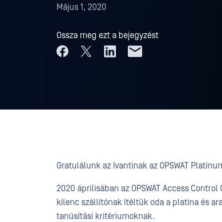
Május 1, 2020
Ossza meg ezt a bejegyzést
Gratulálunk az Ivantinak az OPSWAT Platin
2020 áprilisában az OPSWAT Access Control C
kilenc szállítónak ítéltük oda a platina és 
tanúsítási kritériumoknak.