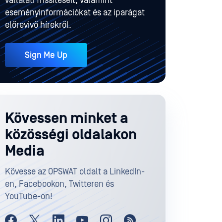
vállalati frissítéseit, valamint
eseményinformációkat és az iparágat
előrevivő hírekről.
Sign Me Up
Kövessen minket a
közösségi oldalakon
Media
Kövesse az OPSWAT oldalt a LinkedIn-
en, Facebookon, Twitteren és
YouTube-on!