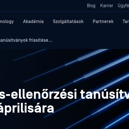
Blog
Karrier
Ügyfé
nology
Akadémia
Szolgáltatások
Partnerek
Ta
núsítványok frissítése...
-ellenőrzési tanúsít
áprilisára