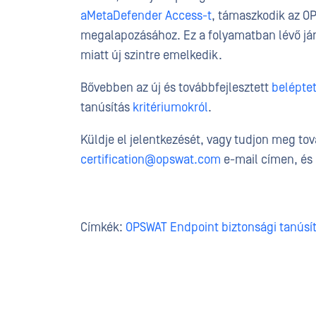
aMetaDefender Access-t
, támaszkodik az O
megalapozásához. Ez a folyamatban lévő já
miatt új szintre emelkedik.
Bővebben az új és továbbfejlesztett
belépte
tanúsítás
kritériumokról
.
Küldje el jelentkezését, vagy tudjon meg tov
certification@opswat.com
e-mail címen, és
Címkék:
OPSWAT Endpoint biztonsági tanúsí