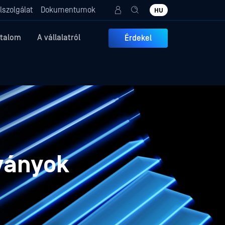
lszolgálat
Dokumentumok
HU
rtalom
A vállalatról
Érdekel
ványok