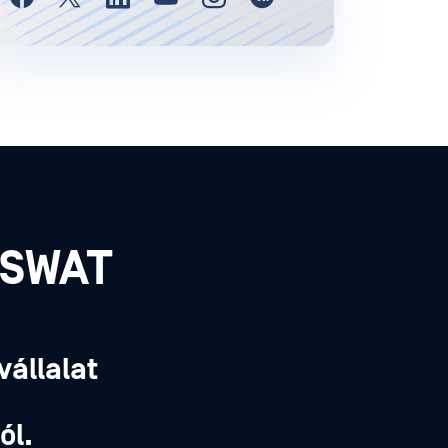
PSWAT
vállalat
,
ól.