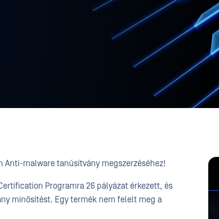
um Anti-malware tanúsítvány megszerzéséhez!
ertification Programra 26 pályázat érkezett, és
arany minősítést. Egy termék nem felelt meg a