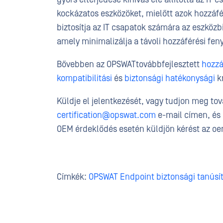
kockázatos eszközöket, mielőtt azok hozzáfé
biztosítja az IT csapatok számára az eszközb
amely minimalizálja a távoli hozzáférési fen
Bővebben az OPSWATtovábbfejlesztett
hozzá
kompatibilitási
és
biztonsági hatékonysági
kr
Küldje el jelentkezését, vagy tudjon meg tov
certification@opswat.com
e-mail címen, és
OEM érdeklődés esetén küldjön kérést az 
Címkék:
OPSWAT Endpoint biztonsági tanúsí