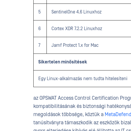
5
SentinelOne 4.6 Linuxhoz
6
Cortex XDR 7.2.2 Linuxhoz
7
Jamf Protect 1.x for Mac
Sikertelen minősítések
Egy Linux-alkalmazás nem tudta hitelesíteni
az OPSWAT Access Control Certification Pro
kompatibilitásának és biztonsági hatékonys
megoldások többsége, köztük a
MetaDefend
tanúsítványra támaszkodik az eszközök biz
gyors elterjedése kihívás elé állította az IT