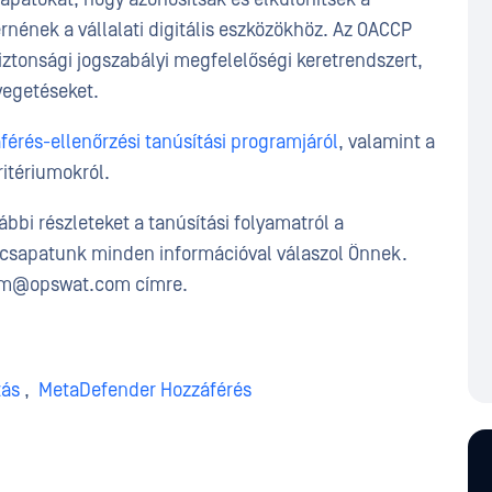
rnének a vállalati digitális eszközökhöz. Az OACCP
iztonsági jogszabályi megfelelőségi keretrendszert,
yegetéseket.
férés-ellenőrzési tanúsítási programjáról
, valamint a
itériumokról.
ábbi részleteket a tanúsítási folyamatról a
 csapatunk minden információval válaszol Önnek.
oem@opswat.com címre.
tás
,
MetaDefender Hozzáférés