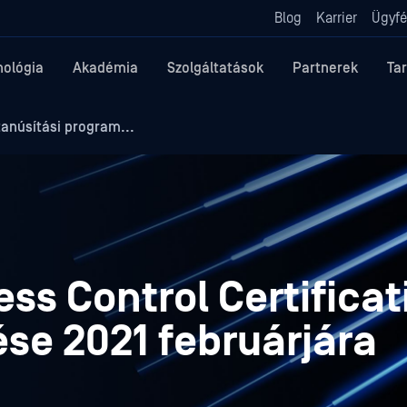
Blog
Karrier
Ügyfé
nológia
Akadémia
Szolgáltatások
Partnerek
Ta
anúsítási program...
s Control Certificat
ése 2021 februárjára