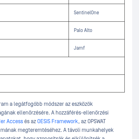
SentinelOne
Palo Alto
Jamf
gram a legátfogóbb módszer az eszközök
ágának ellenőrzésére. A hozzáférés-ellenőrzési
er Access
és az
OESIS Framework
, az OPSWAT
almának megteremtéséhez. A távoli munkahelyek
 csapatokat, hogy azonosítsák és elkülönítsék a