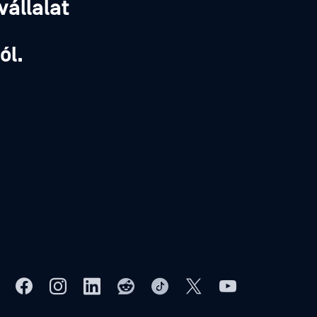
vállalat
,
ól.