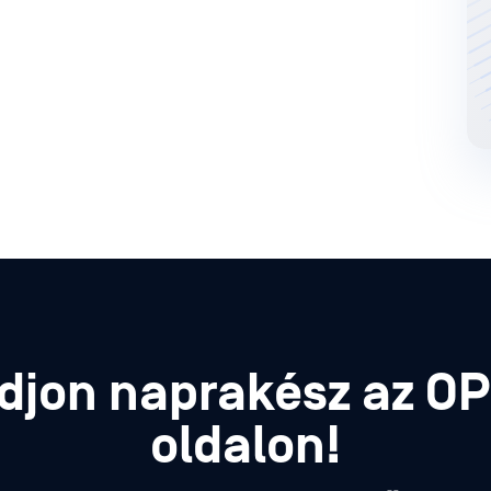
djon naprakész az O
oldalon!