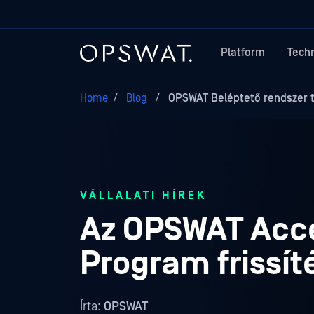
Platform
Tech
Home
/
Blog
/
OPSWAT Beléptető rendszer t
VÁLLALATI HÍREK
Az OPSWAT Acces
Program frissít
Írta:
OPSWAT