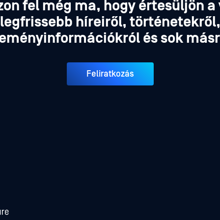
zon fel még ma, hogy értesüljön a 
legfrissebb híreiről, történetekről
eményinformációkról és sok másr
Feliratkozás