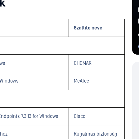
ok
Szállító neve
ows
CHOMAR
r Windows
McAfee
ndpoints 7.3.13 for Windows
Cisco
phez
Rugalmas biztonság