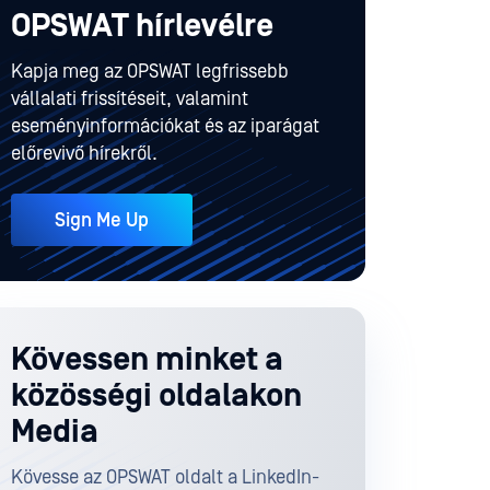
OPSWAT hírlevélre
Kapja meg az OPSWAT legfrissebb
vállalati frissítéseit, valamint
eseményinformációkat és az iparágat
előrevivő hírekről.
Sign Me Up
Kövessen minket a
közösségi oldalakon
Media
Kövesse az OPSWAT oldalt a LinkedIn-