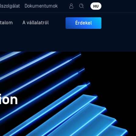
lszolgálat
Dokumentumok
HU
rtalom
A vállalatról
Érdekel
ion