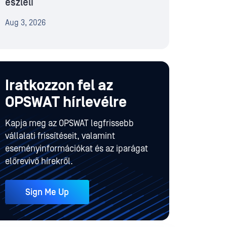
észleli
Aug 3, 2026
Iratkozzon fel az
OPSWAT hírlevélre
Kapja meg az OPSWAT legfrissebb
vállalati frissítéseit, valamint
eseményinformációkat és az iparágat
előrevivő hírekről.
Sign Me Up