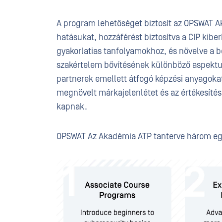
A program lehetőséget biztosít az OPSWAT A
hatásukat, hozzáférést biztosítva a CIP kibe
gyakorlatias tanfolyamokhoz, és növelve a b
szakértelem bővítésének különböző aspektus
partnerek emellett átfogó képzési anyagok
megnövelt márkajelenlétet és az értékesítés
kapnak.
OPSWAT Az Akadémia ATP tanterve három egy