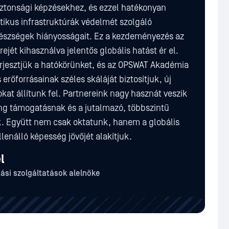
iztonsági képzésekhez, és ezzel hatékonyan
tikus infrastruktúrák védelmét szolgáló
készségek hiányosságait. Ez a kezdeményezés az
jét kihasználva jelentős globális hatást ér el.
erjesztjük a hatókörünket, és az OPSWAT Akadémia
erőforrásainak széles skáláját biztosítjuk, új
kat állítunk fel. Partnereink nagy hasznát veszik
ing támogatásnak és a jutalmazó, többszintű
. Együtt nem csak oktatunk, hanem a globális
llenálló képesség jövőjét alakítjuk.
l
ási szolgáltatások alelnöke