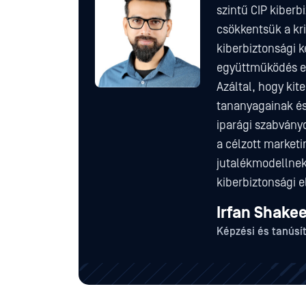
szintű CIP kiberb
csökkentsük a kri
kiberbiztonsági 
együttműködés ere
Azáltal, hogy kit
tananyagainak és 
iparági szabványo
a célzott market
jutalékmodellnek
kiberbiztonsági e
Irfan Shakee
Képzési és tanúsít