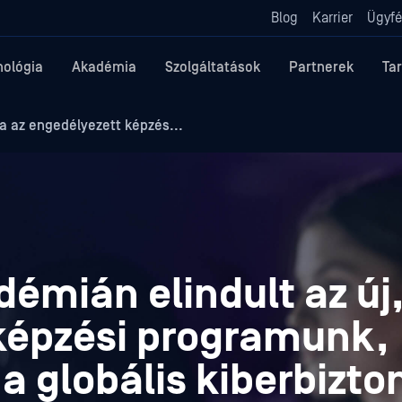
Blog
Karrier
Ügyfé
nológia
Akadémia
Szolgáltatások
Partnerek
Ta
 az engedélyezett képzés...
émián elindult az új
képzési programunk,
a globális kiberbizto