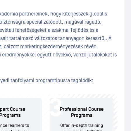
kadémia partnereinek, hogy kiterjesszék globális
rbiztonságra specializálódott, magával ragadó,
evételi lehetőségeket a szakmai fejlődés és a
ait tartalmazó változatos tananyagon keresztül. A
at, célzott marketingkezdeményezések révén
i eredményekkel együtt növekvő, vonzó jutalékokat is
edi tanfolyami programtípusra tagolódik: