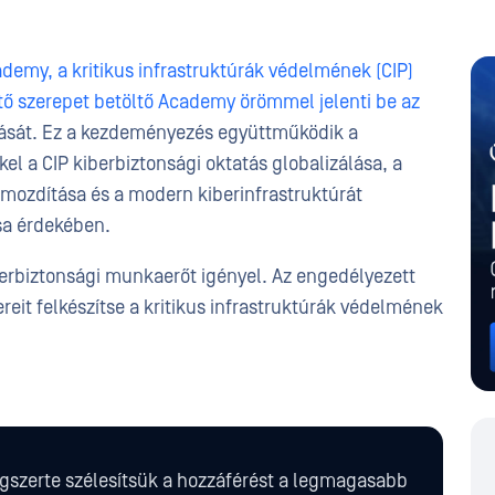
emy, a kritikus infrastruktúrák védelmének (CIP)
tő szerepet betöltő Academy örömmel jelenti be az
tását. Ez a kezdeményezés együttműködik a
 a CIP kiberbiztonsági oktatás globalizálása, a
lőmozdítása és a modern kiberinfrastruktúrát
sa érdekében.
iberbiztonsági munkaerőt igényel. Az engedélyezett
eit felkészítse a kritikus infrastruktúrák védelmének
ágszerte szélesítsük a hozzáférést a legmagasabb