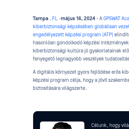
Tampa
, FL -
május 16, 2024
- A
OPSWAT Acad
kiberbiztonsági képzésében globálisan veze
engedélyezett képzési program (ATP)
elindí
hasonlóan gondolkodó képzési intézményekkel
kiberbiztonsági kultúra jó gyakorlatainak e
fenyegető legnagyobb veszélyek tudatosítá
A digitális környezet gyors fejlődése erős k
képzési program célja, hogy a jövő szakember
biztosítására világszerte.
Célunk, hogy vil