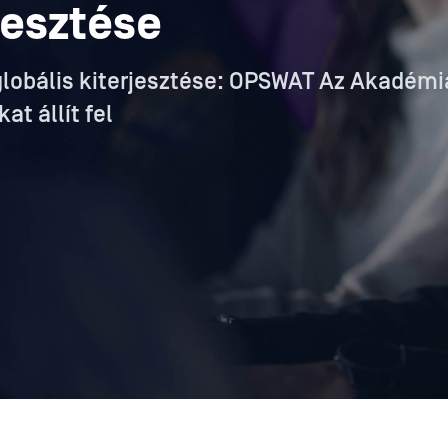
lesztése
globális kiterjesztése: OPSWAT Az Akadémi
t állít fel