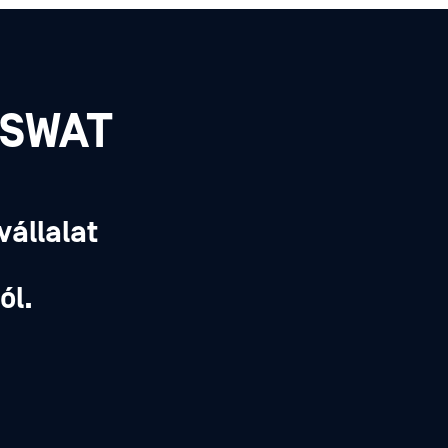
PSWAT
vállalat
,
ól.