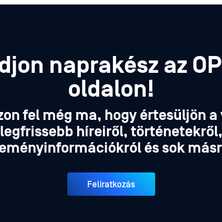
djon naprakész az O
oldalon!
zon fel még ma, hogy értesüljön a 
legfrissebb híreiről, történetekről
eményinformációkról és sok másr
Feliratkozás