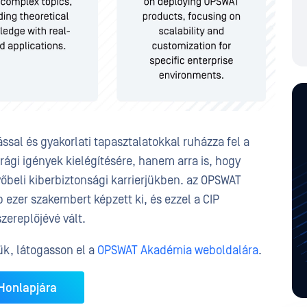
al és gyakorlati tapasztalatokkal ruházza fel a
rági igények kielégítésére, hanem arra is, hogy
vőbeli kiberbiztonsági karrierjükben. az OPSWAT
ezer szakembert képzett ki, és ezzel a CIP
zereplőjévé vált.
jük, látogasson el a
OPSWAT Akadémia weboldalára
.
Honlapjára