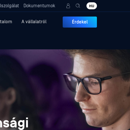
lszolgálat
Dokumentumok
HU
rtalom
A vállalatról
Érdekel
,
nsági