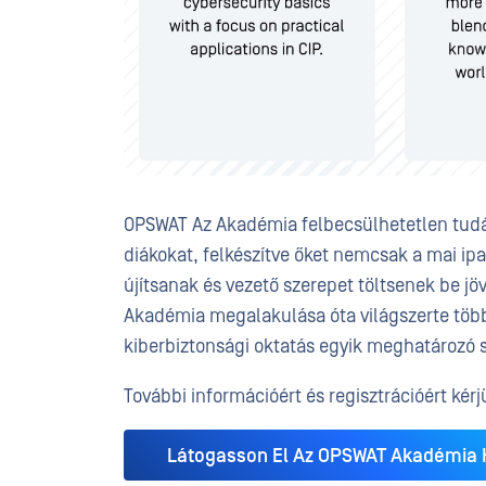
OPSWAT Az Akadémia felbecsülhetetlen tudáss
diákokat, felkészítve őket nemcsak a mai ipa
újítsanak és vezető szerepet töltsenek be jö
Akadémia megalakulása óta világszerte több 
kiberbiztonsági oktatás egyik meghatározó s
További információért és regisztrációért kér
Látogasson El Az OPSWAT Akadémia 