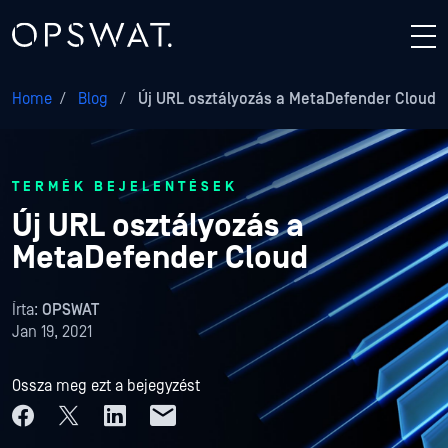
Home
/
Blog
/
Új URL osztályozás a MetaDefender Cloud
TERMÉK BEJELENTÉSEK
Új URL osztályozás a
MetaDefender Cloud
Írta:
OPSWAT
Jan 19, 2021
Ossza meg ezt a bejegyzést