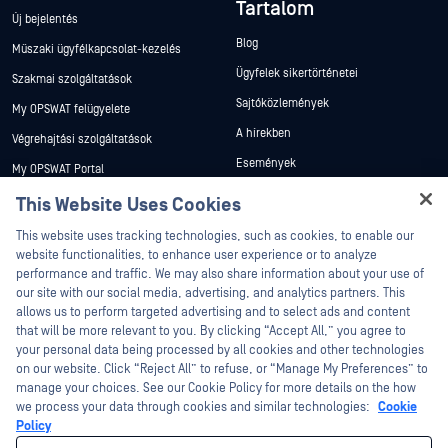
Tartalom
Új bejelentés
Blog
Műszaki ügyfélkapcsolat-kezelés
Ügyfelek sikertörténetei
Szakmai szolgáltatások
Sajtóközlemények
My OPSWAT felügyelete
A hírekben
Végrehajtási szolgáltatások
Események
My OPSWAT Portal
Webináriumok
Műszaki dokumentáció
This Website Uses Cookies
Adatlapok
Hey there!
Képzések
This website uses tracking technologies, such as cookies, to enable our
I'm Ozzy, your OPSWAT virtual assistant.
Fehér könyvek
website functionalities, to enhance user experience or to analyze
Biztonsági sebezhetőségi program
How can I help you secure what's critical
performance and traffic. We may also share information about your use of
Partnerek
Ingyenes eszközök
today?
our site with our social media, advertising, and analytics partners. This
allows us to perform targeted advertising and to select ads and content
Tanúsítvány
that will be more relevant to you. By clicking “Accept All,” you agree to
Technológiai partnerek
your personal data being processed by all cookies and other technologies
on our website. Click “Reject All” to refuse, or “Manage My Preferences” to
Channel partner program
manage your choices. See our Cookie Policy for more details on the how
we process your data through cookies and similar technologies:
Cookie
©2026 OPSWAT . Minden jog fenntartva. OPSWAT, MetaDefender, Metascan,
Policy
MetaAccess, az OPSWAT , Trust no File. Trust No Device., OPSWAT , Protecting the