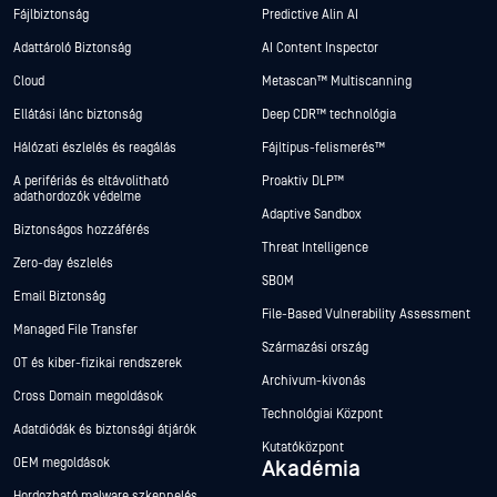
Fájlbiztonság
Predictive Alin AI
Adattároló Biztonság
AI Content Inspector
Cloud
Metascan™ Multiscanning
Ellátási lánc biztonság
Deep CDR™ technológia
Hálózati észlelés és reagálás
Fájltípus-felismerés™
A perifériás és eltávolítható
Proaktív DLP™
adathordozók védelme
Adaptive Sandbox
Biztonságos hozzáférés
Threat Intelligence
Zero-day észlelés
SBOM
Email Biztonság
File-Based Vulnerability Assessment
Managed File Transfer
Származási ország
OT és kiber-fizikai rendszerek
Archívum-kivonás
Cross Domain megoldások
Technológiai Központ
Adatdiódák és biztonsági átjárók
Kutatóközpont
OEM megoldások
Akadémia
Hordozható malware szkennelés