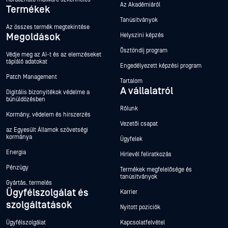
Az Akadémiáról
Termékek
Tanúsítványok
Az összes termék megtekintése
Megoldások
Helyszíni képzés
Ösztöndíj program
Védje meg az AI-t és az elemzéseket
tápláló adatokat
Engedélyezett képzési program
Patch Management
Tartalom
A vállalatról
Digitális bizonyítékok védelme a
bűnüldözésben
Rólunk
Kormány, védelem és hírszerzés
Vezetői csapat
az Egyesült Államok szövetségi
kormánya
Ügyfelek
Energia
Hírlevél feliratkozás
Pénzügy
Termékek megfelelősége és
tanúsítványok
Gyártás, termelés
Ügyfélszolgálat és
Karrier
szolgáltatások
Nyitott pozíciók
Ügyfélszolgálat
Kapcsolatfelvétel