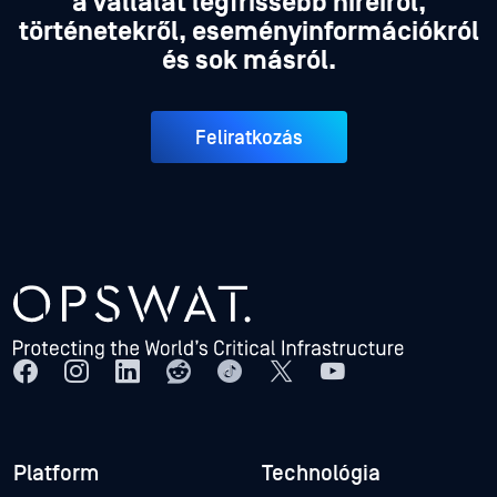
a vállalat legfrissebb híreiről,
történetekről, eseményinformációkról
és sok másról.
Feliratkozás
Platform
Technológia