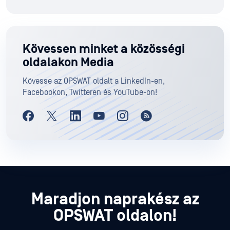
Kövessen minket a közösségi
oldalakon Media
Kövesse az OPSWAT oldalt a LinkedIn-en,
Facebookon, Twitteren és YouTube-on!
Maradjon naprakész az
OPSWAT oldalon!