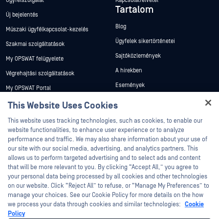
Ügyfélszolgálat
Kapcsolatfelvétel
Tartalom
Új bejelentés
Blog
Műszaki ügyfélkapcsolat-kezelés
Ügyfelek sikertörténetei
Szakmai szolgáltatások
Sajtóközlemények
My OPSWAT felügyelete
A hírekben
Végrehajtási szolgáltatások
Események
My OPSWAT Portal
Webináriumok
Műszaki dokumentáció
This Website Uses Cookies
Adatlapok
Képzések
This website uses tracking technologies, such as cookies, to enable our
Fehér könyvek
website functionalities, to enhance user experience or to analyze
Biztonsági sebezhetőségi program
performance and traffic. We may also share information about your use of
Partnerek
Ingyenes eszközök
our site with our social media, advertising, and analytics partners. This
allows us to perform targeted advertising and to select ads and content
Tanúsítvány
that will be more relevant to you. By clicking “Accept All,” you agree to
Technológiai partnerek
your personal data being processed by all cookies and other technologies
on our website. Click “Reject All” to refuse, or “Manage My Preferences” to
Channel partner program
manage your choices. See our Cookie Policy for more details on the how
we process your data through cookies and similar technologies:
Cookie
©2026 OPSWAT . Minden jog fenntartva. OPSWAT, MetaDefender, Metascan,
Policy