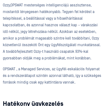
Ozzy,OPSWAT mesterséges intelligenciájú asszisztense,
mostantól lényegesen hatékonyabb. Tegyen fel kérdést a
telepítéssel, a beállítással vagy a hibaelhárítással
kapcsolatban, és azonnal hasznos választ kap – várakozási
idő nélkül, jegy létrehozása nélkül. Azokban az esetekben,
amikor a problémát magasabb szintre kell továbbítani, Ozzy
közvetlenül összeköti Önt egy ügyfélszolgálati munkatárssal.
A továbbfejlesztett Ozzy-t használó csapatok 93%-kal
gyorsabban oldják meg a problémákat, mint korábban.
OPSWAT , a Managed Services, az ügyfél-eskalációs folyamat
és a rendszerállapot szintén azonnal látható, így a szükséges
források mindig csak egy kattintásra vannak.
Hatékony ügykezelés