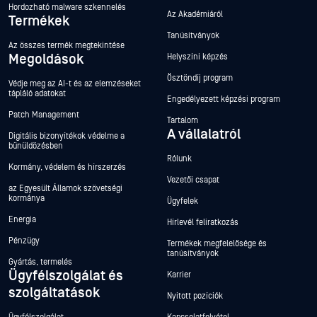
Hordozható malware szkennelés
Az Akadémiáról
Termékek
Tanúsítványok
Az összes termék megtekintése
Megoldások
Helyszíni képzés
Ösztöndíj program
Védje meg az AI-t és az elemzéseket
tápláló adatokat
Engedélyezett képzési program
Patch Management
Tartalom
A vállalatról
Digitális bizonyítékok védelme a
bűnüldözésben
Rólunk
Kormány, védelem és hírszerzés
Vezetői csapat
az Egyesült Államok szövetségi
kormánya
Ügyfelek
Energia
Hírlevél feliratkozás
Pénzügy
Termékek megfelelősége és
tanúsítványok
Gyártás, termelés
Ügyfélszolgálat és
Karrier
szolgáltatások
Nyitott pozíciók