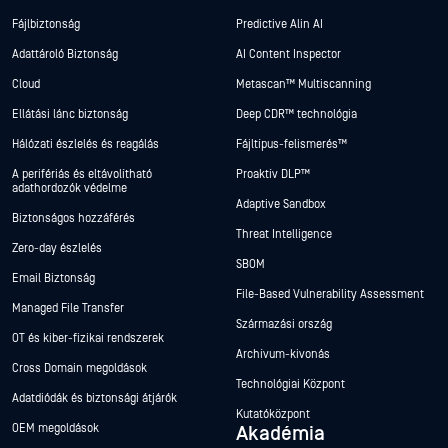
Fájlbiztonság
Predictive Alin AI
Adattároló Biztonság
AI Content Inspector
Cloud
Metascan™ Multiscanning
Ellátási lánc biztonság
Deep CDR™ technológia
Hálózati észlelés és reagálás
Fájltípus-felismerés™
A perifériás és eltávolítható
Proaktív DLP™
adathordozók védelme
Adaptive Sandbox
Biztonságos hozzáférés
Threat Intelligence
Zero-day észlelés
SBOM
Email Biztonság
File-Based Vulnerability Assessment
Managed File Transfer
Származási ország
OT és kiber-fizikai rendszerek
Archívum-kivonás
Cross Domain megoldások
Technológiai Központ
Adatdiódák és biztonsági átjárók
Kutatóközpont
OEM megoldások
Akadémia