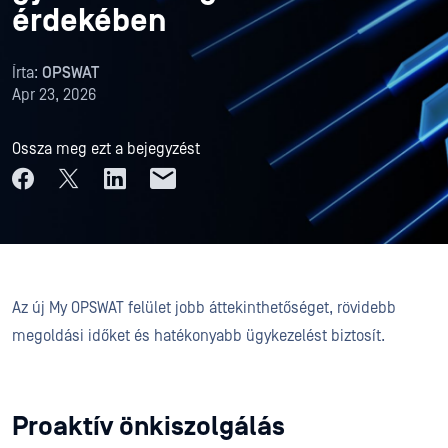
érdekében
Írta:
OPSWAT
Apr 23, 2026
Ossza meg ezt a bejegyzést
Az új My OPSWAT felület jobb áttekinthetőséget, rövidebb
megoldási időket és hatékonyabb ügykezelést biztosít.
Proaktív önkiszolgálás