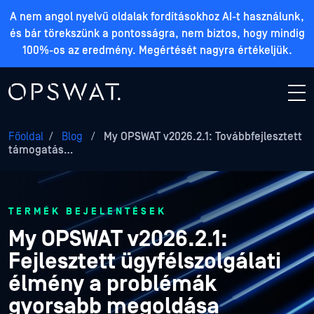
A nem angol nyelvű oldalak fordításokhoz AI-t használunk,
és bár törekszünk a pontosságra, nem biztos, hogy mindig
100%-os az eredmény. Megértését nagyra értékeljük.
Főoldal
/
Blog
/
My OPSWAT v2026.2.1: Továbbfejlesztett
támogatás…
TERMÉK BEJELENTÉSEK
My OPSWAT v2026.2.1:
Fejlesztett ügyfélszolgálati
élmény a problémák
gyorsabb megoldása