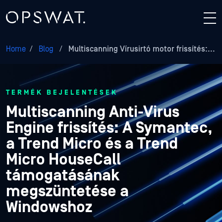
Home
/
Blog
/
Multiscanning Vírusirtó motor frissítés:...
TERMÉK BEJELENTÉSEK
Multiscanning Anti-Virus
Engine frissítés: A Symantec,
a Trend Micro és a Trend
Micro HouseCall
támogatásának
megszüntetése a
Windowshoz