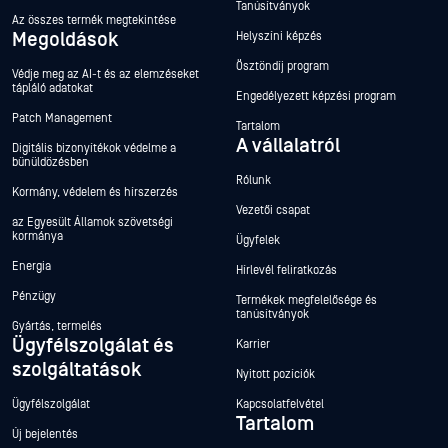
Tanúsítványok
Az összes termék megtekintése
Megoldások
Helyszíni képzés
Ösztöndíj program
Védje meg az AI-t és az elemzéseket
tápláló adatokat
Engedélyezett képzési program
Patch Management
Tartalom
A vállalatról
Digitális bizonyítékok védelme a
bűnüldözésben
Rólunk
Kormány, védelem és hírszerzés
Vezetői csapat
az Egyesült Államok szövetségi
kormánya
Ügyfelek
Energia
Hírlevél feliratkozás
Pénzügy
Termékek megfelelősége és
tanúsítványok
Gyártás, termelés
Ügyfélszolgálat és
Karrier
szolgáltatások
Nyitott pozíciók
Ügyfélszolgálat
Kapcsolatfelvétel
Tartalom
Új bejelentés