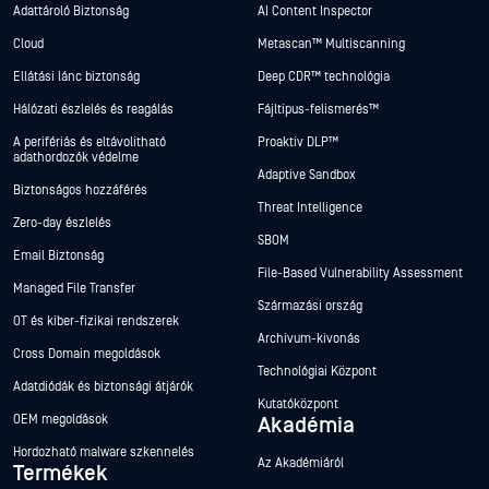
Adattároló Biztonság
AI Content Inspector
Cloud
Metascan™ Multiscanning
Ellátási lánc biztonság
Deep CDR™ technológia
Hálózati észlelés és reagálás
Fájltípus-felismerés™
A perifériás és eltávolítható
Proaktív DLP™
adathordozók védelme
Adaptive Sandbox
Biztonságos hozzáférés
Threat Intelligence
Zero-day észlelés
SBOM
Email Biztonság
File-Based Vulnerability Assessment
Managed File Transfer
Származási ország
OT és kiber-fizikai rendszerek
Archívum-kivonás
Cross Domain megoldások
Technológiai Központ
Adatdiódák és biztonsági átjárók
Kutatóközpont
OEM megoldások
Akadémia
Hordozható malware szkennelés
Az Akadémiáról
Termékek