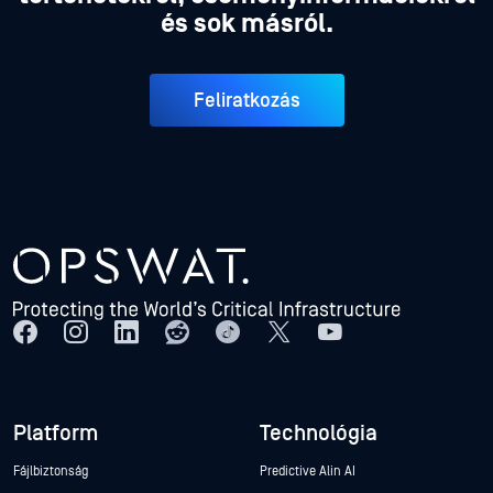
és sok másról.
Feliratkozás
Platform
Technológia
Fájlbiztonság
Predictive Alin AI