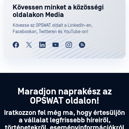
Kövessen minket a közösségi
oldalakon Media
Kövesse az OPSWAT oldalt a LinkedIn-en,
Facebookon, Twitteren és YouTube-on!
Maradjon naprakész az
OPSWAT oldalon!
Iratkozzon fel még ma, hogy értesüljön
a vállalat legfrissebb híreiről,
történetekről, eseményinformációkról