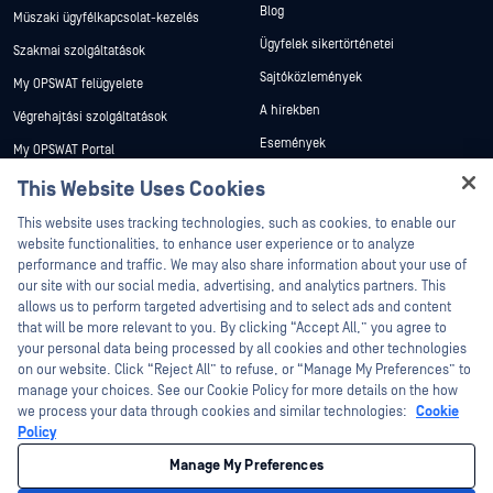
Blog
Műszaki ügyfélkapcsolat-kezelés
Ügyfelek sikertörténetei
Szakmai szolgáltatások
Sajtóközlemények
My OPSWAT felügyelete
A hírekben
Végrehajtási szolgáltatások
Események
My OPSWAT Portal
Webináriumok
Műszaki dokumentáció
This Website Uses Cookies
Adatlapok
Hey there!
Képzések
This website uses tracking technologies, such as cookies, to enable our
I'm Ozzy, your OPSWAT virtual assistant.
Fehér könyvek
website functionalities, to enhance user experience or to analyze
Biztonsági sebezhetőségi program
How can I help you secure what's critical
performance and traffic. We may also share information about your use of
Partnerek
Ingyenes eszközök
today?
our site with our social media, advertising, and analytics partners. This
allows us to perform targeted advertising and to select ads and content
Tanúsítvány
that will be more relevant to you. By clicking “Accept All,” you agree to
Technológiai partnerek
your personal data being processed by all cookies and other technologies
on our website. Click “Reject All” to refuse, or “Manage My Preferences” to
Channel partner program
manage your choices. See our Cookie Policy for more details on the how
we process your data through cookies and similar technologies:
Cookie
©2026 OPSWAT . Minden jog fenntartva. OPSWAT, MetaDefender, Metascan,
Policy
MetaAccess, az OPSWAT , Trust no File. Trust No Device., OPSWAT , Protecting the
World's Critical Infrastructure, Deep CDR™ Technology, InQuest, az InQuest logó,
Manage My Preferences
DFI, RetroHunt, Deep File Inspection és Join the Hunt az OPSWAT védjegyei. A
harmadik felek védjegyei a megfelelő tulajdonosok tulajdonát képezik.