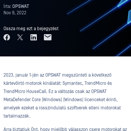
Írta:
OPSWAT
Nov 9, 2022
Ossza meg ezt a bejegyzést
2023. január 1-jén az OPSWAT megszünteti a következő
kártevőirtó motorok kínálatát: Symantec, TrendMicro és
TrendMicro HouseCall. Ez a változás csak az OPSWAT
MetaDefender Core (Windows) (Windows) licenceket érinti,
amelyek ezeket a rosszindulatú szoftverek elleni motorokat
tartalmazzák.
Arra biztatjuk Önt, hogy mielőbb válasszon csere motorokat az