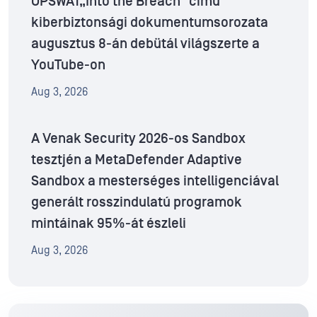
OPSWAT„Into the Breach” című
kiberbiztonsági dokumentumsorozata
augusztus 8-án debütál világszerte a
YouTube-on
Aug 3, 2026
A Venak Security 2026-os Sandbox
tesztjén a MetaDefender Adaptive
Sandbox a mesterséges intelligenciával
generált rosszindulatú programok
mintáinak 95%-át észleli
Aug 3, 2026