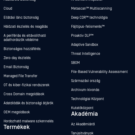
Cloud
Metascan™ Multiscanning
Ellátási lánc biztonság
Deep CDR™ technológia
Hálózati észlelés és reagálás
Fájltípus-felismerés™
A perifériás és eltávolítható
Proaktív DLP™
adathordozók védelme
Adaptive Sandbox
Biztonságos hozzáférés
Threat Intelligence
Zero-day észlelés
SBOM
Email Biztonság
File-Based Vulnerability Assessment
Managed File Transfer
Származási ország
OT és kiber-fizikai rendszerek
Archívum-kivonás
Cross Domain megoldások
Technológiai Központ
Adatdiódák és biztonsági átjárók
Kutatóközpont
OEM megoldások
Akadémia
Hordozható malware szkennelés
Az Akadémiáról
Termékek
Tanúsítványok