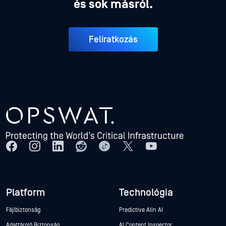
és sok másról.
Feliratkozás
Platform
Technológia
Fájlbiztonság
Predictive Alin AI
Adattároló Biztonság
AI Content Inspector