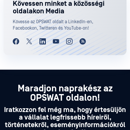
Kövessen minket a közösségi
oldalakon Media
Kövesse az OPSWAT oldalt a LinkedIn-en,
Facebookon, Twitteren és YouTube-on!
Maradjon naprakész az
OPSWAT oldalon!
Iratkozzon fel még ma, hogy értesüljön
a vállalat legfrissebb híreiről,
történetekről, eseményinformációkról