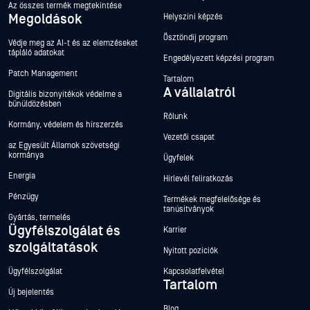
Az összes termék megtekintése
Megoldások
Helyszíni képzés
Ösztöndíj program
Védje meg az AI-t és az elemzéseket
tápláló adatokat
Engedélyezett képzési program
Patch Management
Tartalom
A vállalatról
Digitális bizonyítékok védelme a
bűnüldözésben
Rólunk
Kormány, védelem és hírszerzés
Vezetői csapat
az Egyesült Államok szövetségi
kormánya
Ügyfelek
Energia
Hírlevél feliratkozás
Pénzügy
Termékek megfelelősége és
tanúsítványok
Gyártás, termelés
Ügyfélszolgálat és
Karrier
szolgáltatások
Nyitott pozíciók
Ügyfélszolgálat
Kapcsolatfelvétel
Tartalom
Új bejelentés
Blog