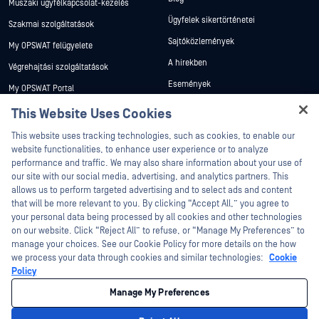
Műszaki ügyfélkapcsolat-kezelés
Ügyfelek sikertörténetei
Szakmai szolgáltatások
Sajtóközlemények
My OPSWAT felügyelete
A hírekben
Végrehajtási szolgáltatások
Események
My OPSWAT Portal
Webináriumok
Műszaki dokumentáció
This Website Uses Cookies
Adatlapok
Hey there!
Képzések
This website uses tracking technologies, such as cookies, to enable our
Fehér könyvek
I'm Ozzy, your OPSWAT virtual assistant.
website functionalities, to enhance user experience or to analyze
Biztonsági sebezhetőségi program
How can I help you secure what's critical
performance and traffic. We may also share information about your use of
Partnerek
Ingyenes eszközök
today?
our site with our social media, advertising, and analytics partners. This
allows us to perform targeted advertising and to select ads and content
Tanúsítvány
that will be more relevant to you. By clicking “Accept All,” you agree to
Technológiai partnerek
your personal data being processed by all cookies and other technologies
on our website. Click “Reject All” to refuse, or “Manage My Preferences” to
Channel partner program
manage your choices. See our Cookie Policy for more details on the how
we process your data through cookies and similar technologies:
Cookie
©2026 OPSWAT . Minden jog fenntartva. OPSWAT, MetaDefender, Metascan,
Policy
MetaAccess, az OPSWAT , Trust no File. Trust No Device., OPSWAT , Protecting the
World's Critical Infrastructure, Deep CDR™ Technology, InQuest, az InQuest logó,
Manage My Preferences
DFI, RetroHunt, Deep File Inspection és Join the Hunt az OPSWAT védjegyei. A
harmadik felek védjegyei a megfelelő tulajdonosok tulajdonát képezik.