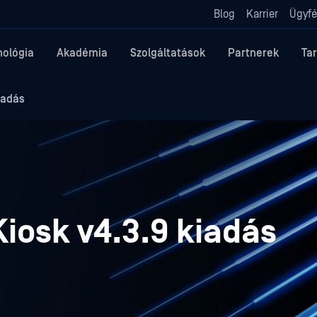
Blog
Karrier
Ügyfé
nológia
Akadémia
Szolgáltatások
Partnerek
Ta
iadás
iosk v4.3.9 kiadás