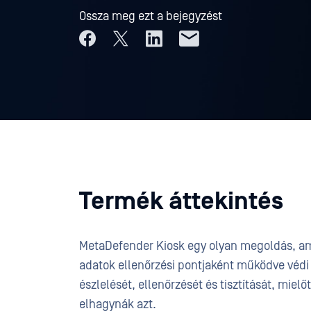
Ossza meg ezt a bejegyzést
Termék áttekintés
MetaDefender Kiosk egy olyan megoldás, a
adatok ellenőrzési pontjaként működve védi a
észlelését, ellenőrzését és tisztítását, mie
elhagynák azt.