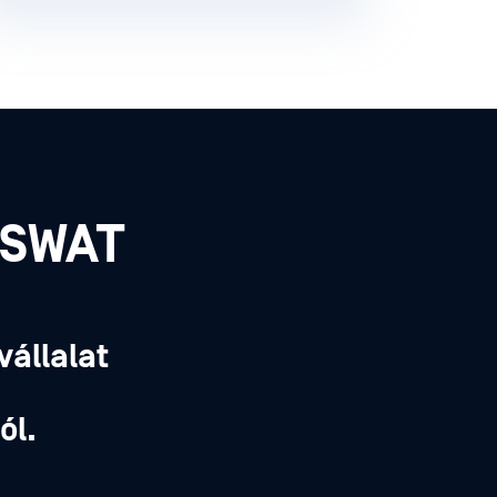
PSWAT
vállalat
,
ól.