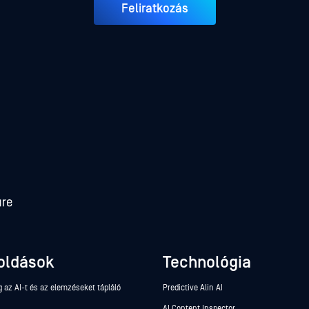
Feliratkozás
oldások
Technológia
 az AI-t és az elemzéseket tápláló
Predictive Alin AI
AI Content Inspector