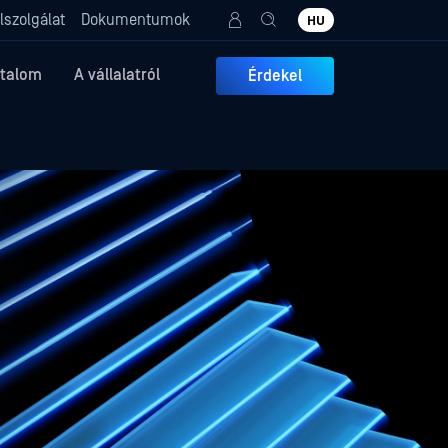
lszolgálat
Dokumentumok
HU
rtalom
A vállalatról
Érdekel