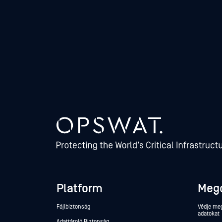
Platform
Meg
Fájlbiztonság
Védje meg
adatokat
Adattároló Biztonság