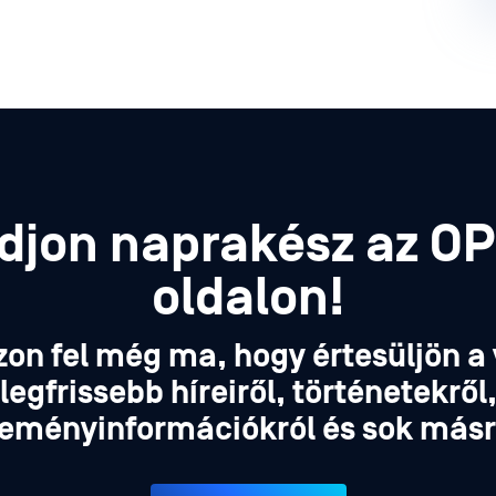
djon naprakész az O
oldalon!
zon fel még ma, hogy értesüljön a 
legfrissebb híreiről, történetekről
eményinformációkról és sok másr