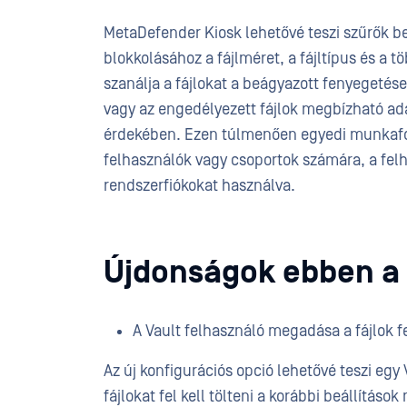
MetaDefender Kiosk lehetővé teszi szűrők b
blokkolásához a fájlméret, a fájltípus és a 
szanálja a fájlokat a beágyazott fenyegetése
vagy az engedélyezett fájlok megbízható ad
érdekében. Ezen túlmenően egyedi munkafol
felhasználók vagy csoportok számára, a fel
rendszerfiókokat használva.
Újdonságok ebben a
A Vault felhasználó megadása a fájlok f
Az új konfigurációs opció lehetővé teszi e
fájlokat fel kell tölteni a korábbi beállításo