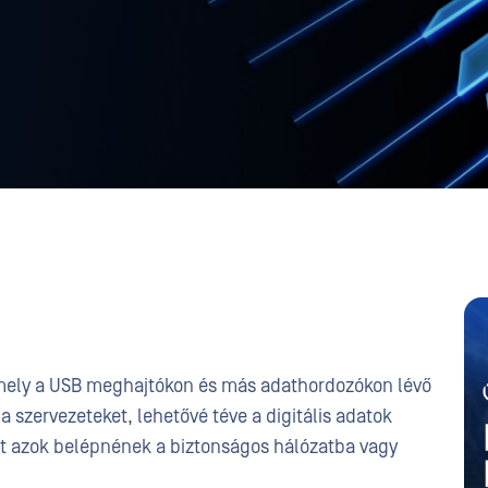
mely a USB meghajtókon és más adathordozókon lévő
 szervezeteket, lehetővé téve a digitális adatok
lőtt azok belépnének a biztonságos hálózatba vagy