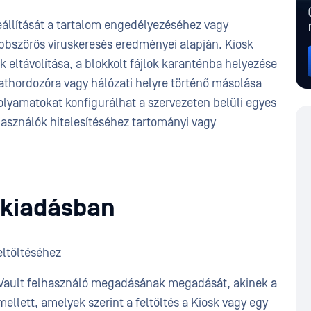
eállítását a tartalom engedélyezéséhez vagy
többszörös víruskeresés eredményei alapján. Kiosk
k eltávolítása, a blokkolt fájlok karanténba helyezése
athordozóra vagy hálózati helyre történő másolása
yamatokat konfigurálhat a szervezeten belüli egyes
használók hitelesítéséhez tartományi vagy
 kiadásban
eltöltéséhez
gy Vault felhasználó megadásának megadását, akinek a
k mellett, amelyek szerint a feltöltés a Kiosk vagy egy