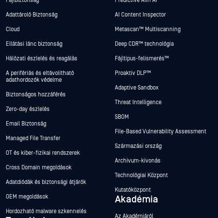
Fájlbiztonság
Predictive Alin AI
Adattároló Biztonság
AI Content Inspector
Cloud
Metascan™ Multiscanning
Ellátási lánc biztonság
Deep CDR™ technológia
Hálózati észlelés és reagálás
Fájltípus-felismerés™
A perifériás és eltávolítható
Proaktív DLP™
adathordozók védelme
Adaptive Sandbox
Biztonságos hozzáférés
Threat Intelligence
Zero-day észlelés
SBOM
Email Biztonság
File-Based Vulnerability Assessment
Managed File Transfer
Származási ország
OT és kiber-fizikai rendszerek
Archívum-kivonás
Cross Domain megoldások
Technológiai Központ
Adatdiódák és biztonsági átjárók
Kutatóközpont
OEM megoldások
Akadémia
Hordozható malware szkennelés
Az Akadémiáról