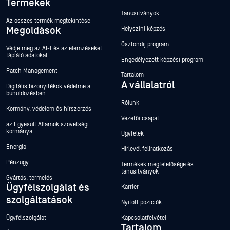
Termékek
Tanúsítványok
Az összes termék megtekintése
Megoldások
Helyszíni képzés
Ösztöndíj program
Védje meg az AI-t és az elemzéseket
tápláló adatokat
Engedélyezett képzési program
Patch Management
Tartalom
A vállalatról
Digitális bizonyítékok védelme a
bűnüldözésben
Rólunk
Kormány, védelem és hírszerzés
Vezetői csapat
az Egyesült Államok szövetségi
kormánya
Ügyfelek
Energia
Hírlevél feliratkozás
Pénzügy
Termékek megfelelősége és
tanúsítványok
Gyártás, termelés
Ügyfélszolgálat és
Karrier
szolgáltatások
Nyitott pozíciók
Ügyfélszolgálat
Kapcsolatfelvétel
Tartalom