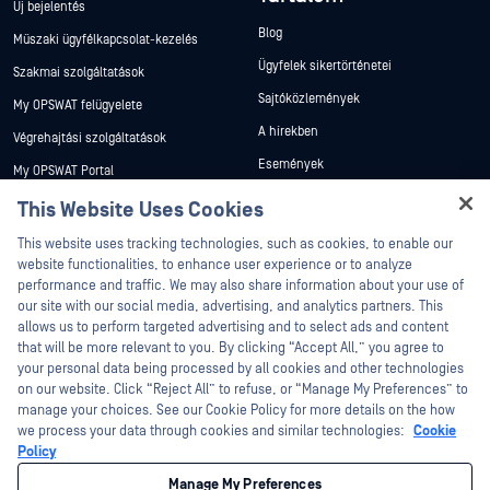
Új bejelentés
Blog
Műszaki ügyfélkapcsolat-kezelés
Ügyfelek sikertörténetei
Szakmai szolgáltatások
Sajtóközlemények
My OPSWAT felügyelete
A hírekben
Végrehajtási szolgáltatások
Események
My OPSWAT Portal
Webináriumok
Műszaki dokumentáció
This Website Uses Cookies
Adatlapok
Hey there!
Képzések
This website uses tracking technologies, such as cookies, to enable our
I'm Ozzy, your OPSWAT virtual assistant.
Fehér könyvek
website functionalities, to enhance user experience or to analyze
Biztonsági sebezhetőségi program
How can I help you secure what's critical
performance and traffic. We may also share information about your use of
Partnerek
Ingyenes eszközök
today?
our site with our social media, advertising, and analytics partners. This
allows us to perform targeted advertising and to select ads and content
Tanúsítvány
that will be more relevant to you. By clicking “Accept All,” you agree to
Technológiai partnerek
your personal data being processed by all cookies and other technologies
on our website. Click “Reject All” to refuse, or “Manage My Preferences” to
Channel partner program
manage your choices. See our Cookie Policy for more details on the how
we process your data through cookies and similar technologies:
Cookie
©2026 OPSWAT . Minden jog fenntartva. OPSWAT, MetaDefender, Metascan,
Policy
MetaAccess, az OPSWAT , Trust no File. Trust No Device., OPSWAT , Protecting the
World's Critical Infrastructure, Deep CDR™ Technology, InQuest, az InQuest logó,
Manage My Preferences