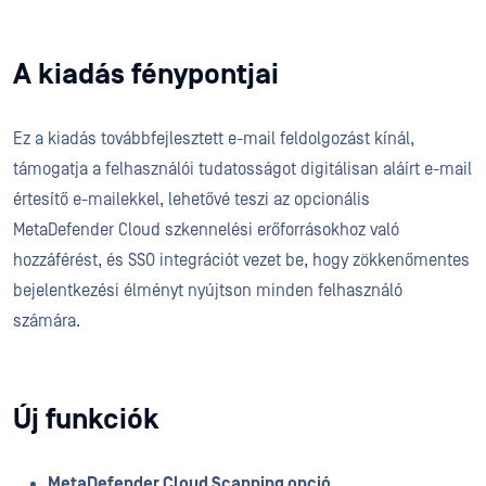
A kiadás fénypontjai
Ez a kiadás továbbfejlesztett e-mail feldolgozást kínál,
támogatja a felhasználói tudatosságot digitálisan aláírt e-mail
értesítő e-mailekkel, lehetővé teszi az opcionális
MetaDefender Cloud szkennelési erőforrásokhoz való
hozzáférést, és SSO integrációt vezet be, hogy zökkenőmentes
bejelentkezési élményt nyújtson minden felhasználó
számára.
Új funkciók
MetaDefender Cloud Scanning opció