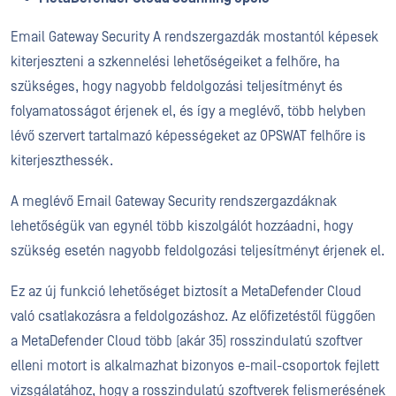
Email Gateway Security A rendszergazdák mostantól képesek
kiterjeszteni a szkennelési lehetőségeiket a felhőre, ha
szükséges, hogy nagyobb feldolgozási teljesítményt és
folyamatosságot érjenek el, és így a meglévő, több helyben
lévő szervert tartalmazó képességeket az OPSWAT felhőre is
kiterjeszthessék.
A meglévő Email Gateway Security rendszergazdáknak
lehetőségük van egynél több kiszolgálót hozzáadni, hogy
szükség esetén nagyobb feldolgozási teljesítményt érjenek el.
Ez az új funkció lehetőséget biztosít a MetaDefender Cloud
való csatlakozásra a feldolgozáshoz. Az előfizetéstől függően
a MetaDefender Cloud több (akár 35) rosszindulatú szoftver
elleni motort is alkalmazhat bizonyos e-mail-csoportok fejlett
vizsgálatához, hogy a rosszindulatú szoftverek felismerésének