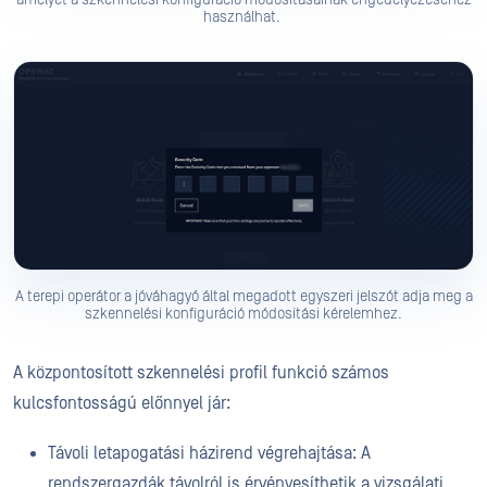
használhat.
A terepi operátor a jóváhagyó által megadott egyszeri jelszót adja meg a
szkennelési konfiguráció módosítási kérelemhez.
A központosított szkennelési profil funkció számos
kulcsfontosságú előnnyel jár:
Távoli letapogatási házirend végrehajtása: A
rendszergazdák távolról is érvényesíthetik a vizsgálati