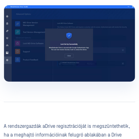
A rendszergazdák aDrive regisztrációját is megszüntethetik,
ha a meghajtó információinak felugró ablakában a Drive