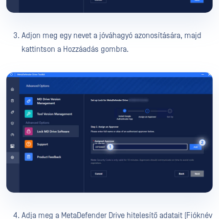
Adjon meg egy nevet a jóváhagyó azonosítására, majd
kattintson a Hozzáadás gombra.
Adja meg a MetaDefender Drive hitelesítő adatait (Fióknév