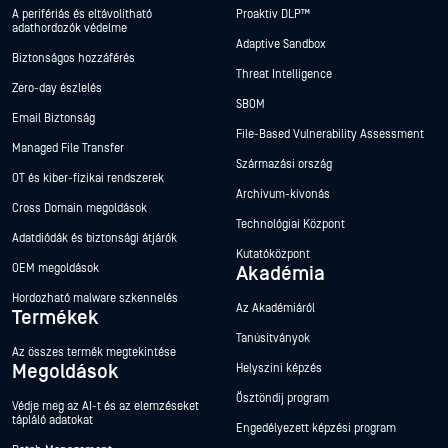
A perifériás és eltávolítható
Proaktív DLP™
adathordozók védelme
Adaptive Sandbox
Biztonságos hozzáférés
Threat Intelligence
Zero-day észlelés
SBOM
Email Biztonság
File-Based Vulnerability Assessment
Managed File Transfer
Származási ország
OT és kiber-fizikai rendszerek
Archívum-kivonás
Cross Domain megoldások
Technológiai Központ
Adatdiódák és biztonsági átjárók
Kutatóközpont
OEM megoldások
Akadémia
Hordozható malware szkennelés
Az Akadémiáról
Termékek
Tanúsítványok
Az összes termék megtekintése
Megoldások
Helyszíni képzés
Ösztöndíj program
Védje meg az AI-t és az elemzéseket
tápláló adatokat
Engedélyezett képzési program