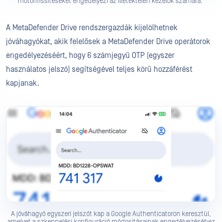
motorfrissítéseket engedélyezi az illetéktelen kezelők számára.
A MetaDefender Drive rendszergazdák kijelölhetnek
jóváhagyókat, akik felelősek a MetaDefender Drive operátorok
engedélyezéséért, hogy 6 számjegyű OTP (egyszer
használatos jelszó) segítségével teljes körű hozzáférést
kapjanak.
A jóváhagyó egyszeri jelszót kap a Google Authenticatoron keresztül,
amelyet a szkennelési konfiguráció módosításainak engedélyezéséhez