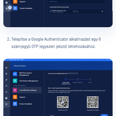
Telepítse a Google Authenticator alkalmazást egy 6
számjegyű OTP (egyszeri jelszó) létrehozásához.