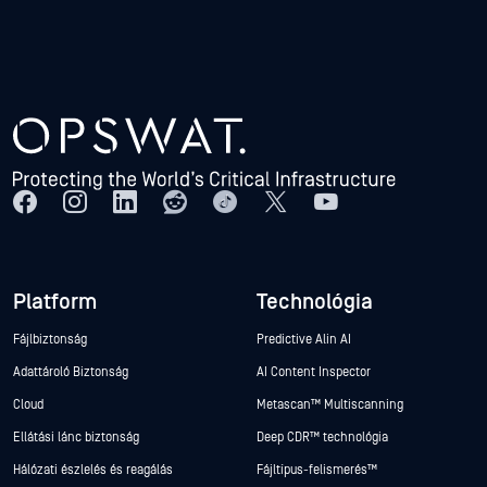
Platform
Technológia
Fájlbiztonság
Predictive Alin AI
Adattároló Biztonság
AI Content Inspector
Cloud
Metascan™ Multiscanning
Ellátási lánc biztonság
Deep CDR™ technológia
Hálózati észlelés és reagálás
Fájltípus-felismerés™