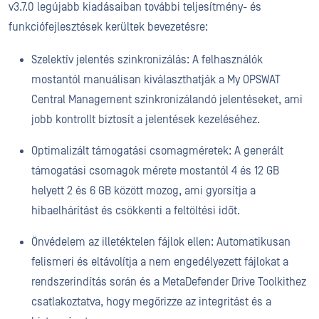
v3.7.0 legújabb kiadásaiban további teljesítmény- és
funkciófejlesztések kerültek bevezetésre:
Szelektív jelentés szinkronizálás: A felhasználók
mostantól manuálisan kiválaszthatják a My OPSWAT
Central Management szinkronizálandó jelentéseket, ami
jobb kontrollt biztosít a jelentések kezeléséhez.
Optimalizált támogatási csomagméretek: A generált
támogatási csomagok mérete mostantól 4 és 12 GB
helyett 2 és 6 GB között mozog, ami gyorsítja a
hibaelhárítást és csökkenti a feltöltési időt.
Önvédelem az illetéktelen fájlok ellen: Automatikusan
felismeri és eltávolítja a nem engedélyezett fájlokat a
rendszerindítás során és a MetaDefender Drive Toolkithez
csatlakoztatva, hogy megőrizze az integritást és a