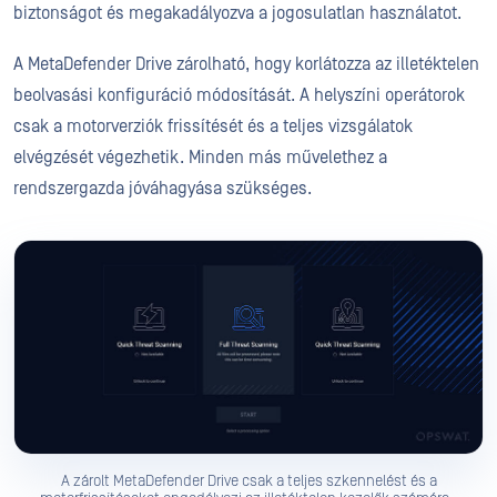
biztonságot és megakadályozva a jogosulatlan használatot.
A MetaDefender Drive zárolható, hogy korlátozza az illetéktelen
beolvasási konfiguráció módosítását. A helyszíni operátorok
csak a motorverziók frissítését és a teljes vizsgálatok
elvégzését végezhetik. Minden más művelethez a
rendszergazda jóváhagyása szükséges.
A zárolt MetaDefender Drive csak a teljes szkennelést és a