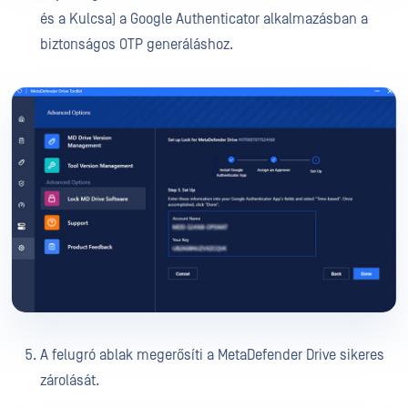
és a Kulcsa) a Google Authenticator alkalmazásban a
biztonságos OTP generáláshoz.
A felugró ablak megerősíti a MetaDefender Drive sikeres
zárolását.