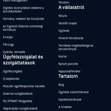
Patch Management
Tartalom
A vállalatról
Digitális bizonyítékok védelme a
bűnüldözésben
Rólunk
Kormány, védelem és hírszerzés
Vezetői csapat
az Egyesült Államok szövetségi
kormánya
Ügyfelek
Energia
Hírlevél feliratkozás
Pénzügy
Termékek megfelelősége és
tanúsítványok
Gyártás, termelés
Ügyfélszolgálat és
Karrier
szolgáltatások
Nyitott pozíciók
Ügyfélszolgálat
Kapcsolatfelvétel
Tartalom
Új bejelentés
Blog
Műszaki ügyfélkapcsolat-kezelés
Ügyfelek sikertörténetei
Szakmai szolgáltatások
Sajtóközlemények
My OPSWAT felügyelete
A hírekben
Végrehajtási szolgáltatások