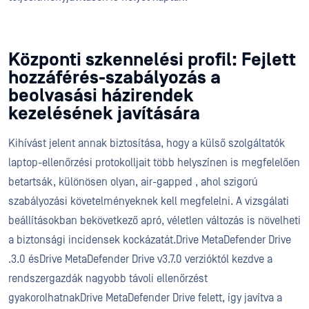
Központi szkennelési profil: Fejlett
hozzáférés-szabályozás a
beolvasási házirendek
kezelésének javítására
Kihívást jelent annak biztosítása, hogy a külső szolgáltatók
laptop-ellenőrzési protokolljait több helyszínen is megfelelően
betartsák, különösen olyan, air-gapped , ahol szigorú
szabályozási követelményeknek kell megfelelni. A vizsgálati
beállításokban bekövetkező apró, véletlen változás is növelheti
a biztonsági incidensek kockázatát.Drive MetaDefender Drive
.3.0 ésDrive MetaDefender Drive v3.7.0 verzióktól kezdve a
rendszergazdák nagyobb távoli ellenőrzést
gyakorolhatnakDrive MetaDefender Drive felett, így javítva a