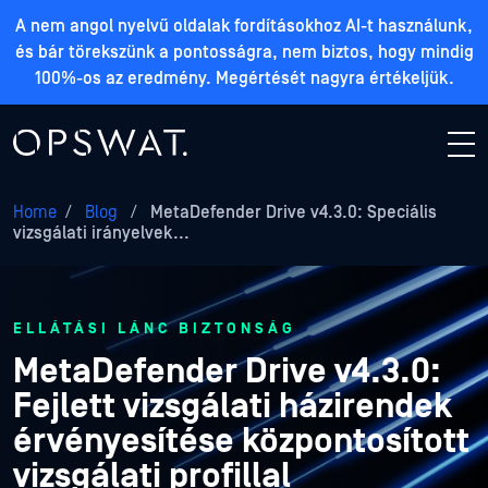
A nem angol nyelvű oldalak fordításokhoz AI-t használunk,
és bár törekszünk a pontosságra, nem biztos, hogy mindig
100%-os az eredmény. Megértését nagyra értékeljük.
Home
/
Blog
/
MetaDefender Drive v4.3.0: Speciális
vizsgálati irányelvek...
ELLÁTÁSI LÁNC BIZTONSÁG
MetaDefender Drive v4.3.0:
Fejlett vizsgálati házirendek
érvényesítése központosított
vizsgálati profillal