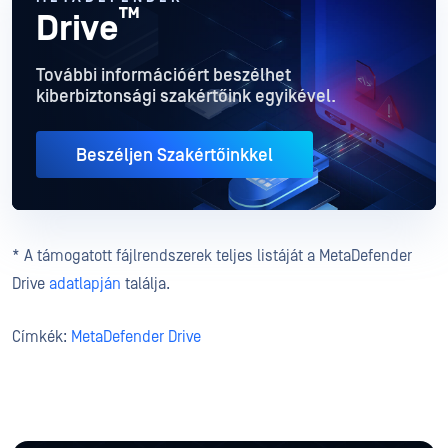
™
Drive
További információért beszélhet
kiberbiztonsági szakértőink egyikével.
Beszéljen Szakértőinkkel
* A támogatott fájlrendszerek teljes listáját a MetaDefender
Drive
adatlapján
találja.
Címkék:
MetaDefender Drive