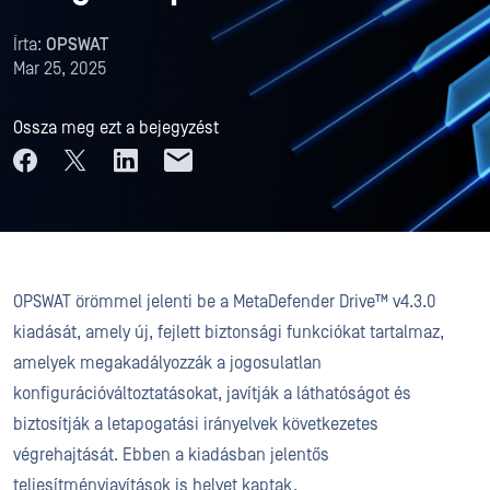
Írta:
OPSWAT
Mar 25, 2025
Ossza meg ezt a bejegyzést
OPSWAT örömmel jelenti be a MetaDefender Drive™ v4.3.0
kiadását, amely új, fejlett biztonsági funkciókat tartalmaz,
amelyek megakadályozzák a jogosulatlan
konfigurációváltoztatásokat, javítják a láthatóságot és
biztosítják a letapogatási irányelvek következetes
végrehajtását. Ebben a kiadásban jelentős
teljesítményjavítások is helyet kaptak.