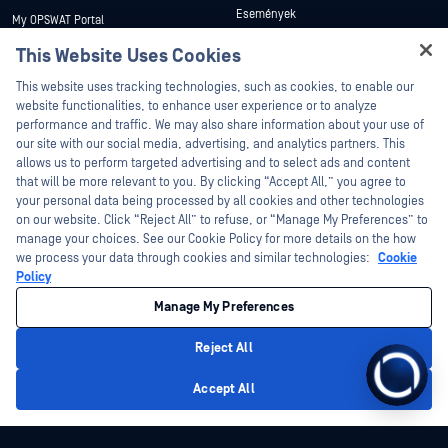
Események
My OPSWAT Portal
Webináriumok
Műszaki dokumentáció
This Website Uses Cookies
Adatlapok
Képzések
This website uses tracking technologies, such as cookies, to enable our
Fehér könyvek
website functionalities, to enhance user experience or to analyze
Biztonsági sebezhetőségi program
performance and traffic. We may also share information about your use of
Partnerek
Ingyenes eszközök
our site with our social media, advertising, and analytics partners. This
allows us to perform targeted advertising and to select ads and content
Tanúsítvány
that will be more relevant to you. By clicking “Accept All,” you agree to
Technológiai partnerek
your personal data being processed by all cookies and other technologies
on our website. Click “Reject All” to refuse, or “Manage My Preferences” to
Channel partner program
manage your choices. See our Cookie Policy for more details on the how
we process your data through cookies and similar technologies:
Cookie
©2026 OPSWAT . Minden jog fenntartva. OPSWAT, MetaDefender, Metascan,
Policy
MetaAccess, az OPSWAT , Trust no File. Trust No Device., OPSWAT , Protecting the
World's Critical Infrastructure, Deep CDR™ Technology, InQuest, az InQuest logó,
Manage My Preferences
DFI, RetroHunt, Deep File Inspection és Join the Hunt az OPSWAT védjegyei. A
harmadik felek védjegyei a megfelelő tulajdonosok tulajdonát képezik.
Jogi
Adatvédelmi szabályzat
Cookie beállítások kezelése
Az Ön
Reject All
kaliforniai adatvédelmi döntései
Accept All