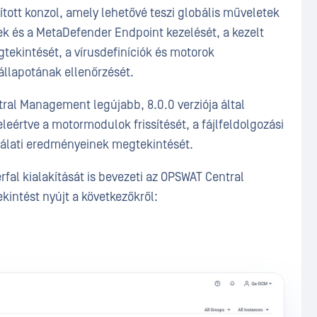
tott konzol, amely lehetővé teszi globális műveletek
k és a MetaDefender Endpoint kezelését, a kezelt
tekintését, a vírusdefiníciók és motorok
 állapotának ellenőrzését.
ral Management legújabb, 8.0.0 verziója által
eleértve a motormodulok frissítését, a fájlfeldolgozási
sgálati eredményeinek megtekintését.
fal kialakítását is bevezeti az OPSWAT Central
kintést nyújt a következőkről: