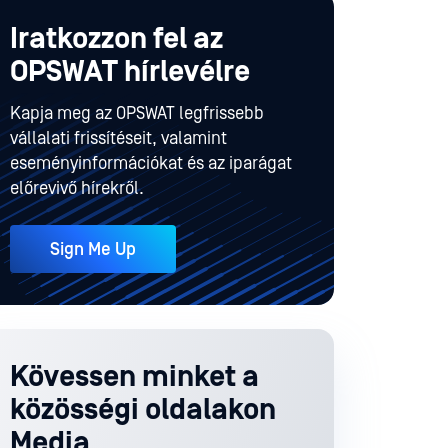
Iratkozzon fel az
OPSWAT hírlevélre
Kapja meg az OPSWAT legfrissebb
vállalati frissítéseit, valamint
eseményinformációkat és az iparágat
előrevivő hírekről.
Sign Me Up
Kövessen minket a
közösségi oldalakon
Media