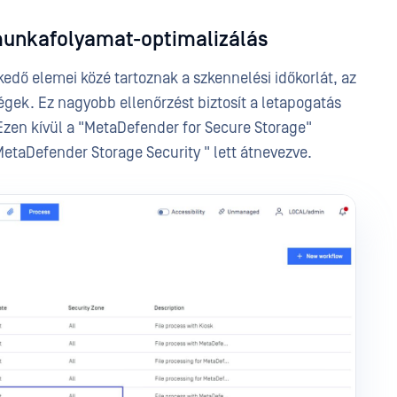
munkafolyamat-optimalizálás
edő elemei közé tartoznak a szkennelési időkorlát, az
ségek. Ez nagyobb ellenőrzést biztosít a letapogatás
. Ezen kívül a "MetaDefender for Secure Storage"
taDefender Storage Security " lett átnevezve.