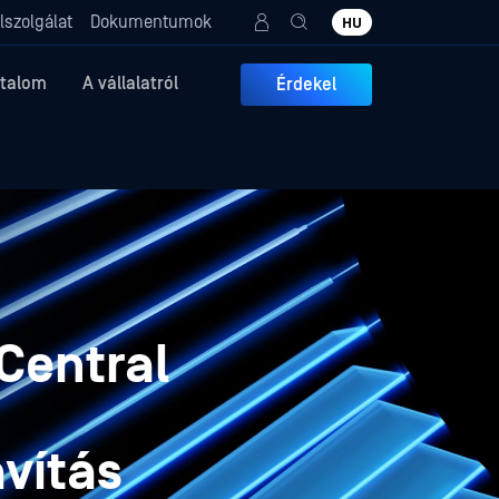
lszolgálat
Dokumentumok
HU
rtalom
A vállalatról
Érdekel
Central
avítás