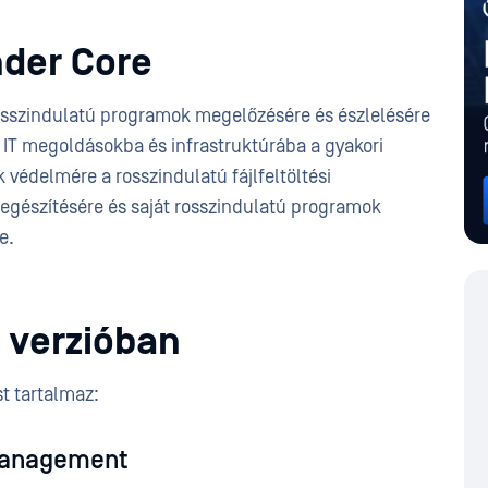
nder Core
 rosszindulatú programok megelőzésére és észlelésére
 IT megoldásokba és infrastruktúrába a gyakori
 védelmére a rosszindulatú fájlfeltöltési
iegészítésére és saját rosszindulatú programok
re.
 verzióban
st tartalmaz:
 Management