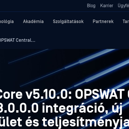
Blog
Karrier
Ügyfé
nológia
Akadémia
Szolgáltatások
Partnerek
Ta
OPSWAT Central...
ore v5.10.0: OPSWAT 
0.0.0 integráció, új
lület és teljesítményj