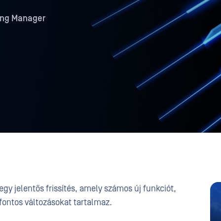
ting Manager
gy jelentős frissítés, amely számos új funkciót,
fontos változásokat tartalmaz.