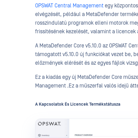
OPSWAT Central Management
egy központosí
elvégzését, például a MetaDefender terméke
rosszindulatú programok elleni motorok meg
frissítésének kezelését, valamint a licencek
A MetaDefender Core v5.10.0 az OPSWAT Cent
támogatott v5.10.0 új funkciókat vezet be, b
előzmények elérését és az egyes fájlok viz
Ez a kiadás egy új MetaDefender Core műszer
Management .Ez a műszerfal valós idejű átte
A Kapcsolatok És Licencek Termékstátusza