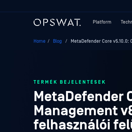
Platform
Tech
Home
/
Blog
/
MetaDefender Core v5.10.0: 
TERMÉK BEJELENTÉSEK
MetaDefender C
Management v8.
felhasználói fe