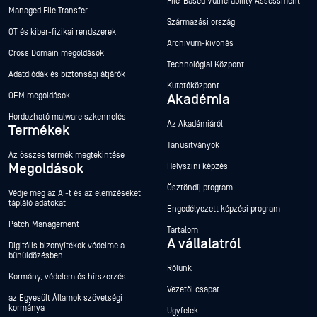
File-Based Vulnerability Assessment
Managed File Transfer
Származási ország
OT és kiber-fizikai rendszerek
Archívum-kivonás
Cross Domain megoldások
Technológiai Központ
Adatdiódák és biztonsági átjárók
Kutatóközpont
OEM megoldások
Akadémia
Hordozható malware szkennelés
Az Akadémiáról
Termékek
Tanúsítványok
Az összes termék megtekintése
Megoldások
Helyszíni képzés
Ösztöndíj program
Védje meg az AI-t és az elemzéseket
tápláló adatokat
Engedélyezett képzési program
Patch Management
Tartalom
A vállalatról
Digitális bizonyítékok védelme a
bűnüldözésben
Rólunk
Kormány, védelem és hírszerzés
Vezetői csapat
az Egyesült Államok szövetségi
kormánya
Ügyfelek