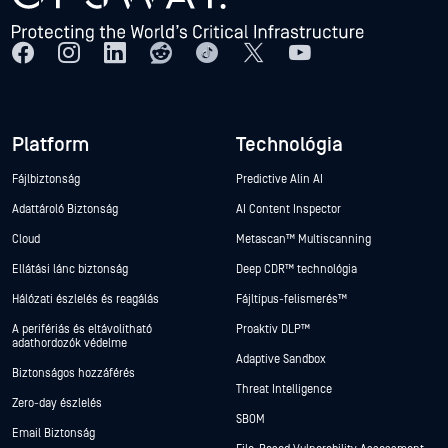
Platform
Technológia
Fájlbiztonság
Predictive Alin AI
Adattároló Biztonság
AI Content Inspector
Cloud
Metascan™ Multiscanning
Ellátási lánc biztonság
Deep CDR™ technológia
Hálózati észlelés és reagálás
Fájltípus-felismerés™
A perifériás és eltávolítható
Proaktív DLP™
adathordozók védelme
Adaptive Sandbox
Biztonságos hozzáférés
Threat Intelligence
Zero-day észlelés
SBOM
Email Biztonság