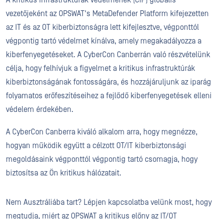
vezetőjeként az OPSWAT's MetaDefender Platform kifejezetten
az IT és az OT kiberbiztonságra lett kifejlesztve, végponttól
végpontig tartó védelmet kínálva, amely megakadályozza a
kiberfenyegetéseket. A CyberCon Canberrán való részvételünk
célja, hogy felhívjuk a figyelmet a kritikus infrastruktúrák
kiberbiztonságának fontosságára, és hozzájáruljunk az iparág
folyamatos erőfeszítéseihez a fejlődő kiberfenyegetések elleni
védelem érdekében.
A CyberCon Canberra kiváló alkalom arra, hogy megnézze,
hogyan működik együtt a célzott OT/IT kiberbiztonsági
megoldásaink végponttól végpontig tartó csomagja, hogy
biztosítsa az Ön kritikus hálózatait.
Nem Ausztráliába tart? Lépjen kapcsolatba velünk most, hogy
megtudja, miért az OPSWAT a kritikus előny az IT/OT