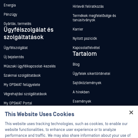
Energia
Hírlevél feliratkozás
Pénzügy
Termékek megfelelősége és
tanúsítványok
Gyártás, termelés
Ügyfélszolgálat és
Karrier
szolgáltatások
Nyitott pozíciók
Ügyfélszolgálat
Kapcsolatfelvétel
Tartalom
Új bejelentés
Blog
Műszaki ügyfélkapcsolat-kezelés
Ügyfelek sikertörténetei
Szakmai szolgáltatások
Sajtóközlemények
My OPSWAT felügyelete
A hírekben
Végrehajtási szolgáltatások
Események
My OPSWAT Portal
Webináriumok
Műszaki dokumentáció
This Website Uses Cookies
Adatlapok
Hey there!
Képzések
This website uses tracking technologies, such as cookies, to enable our
I'm Ozzy, your OPSWAT virtual assistant.
Fehér könyvek
website functionalities, to enhance user experience or to analyze
Biztonsági sebezhetőségi program
How can I help you secure what's critical
performance and traffic. We may also share information about your use of
Partnerek