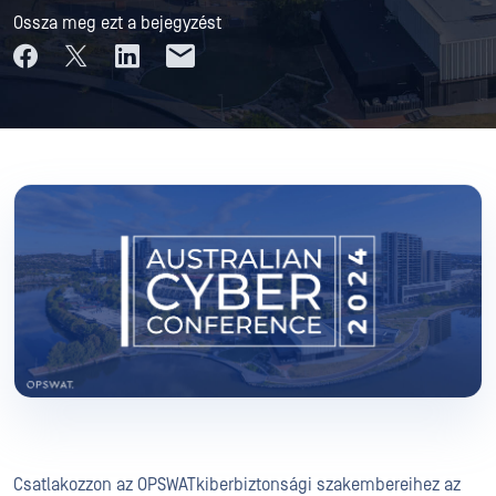
Ossza meg ezt a bejegyzést
Csatlakozzon az OPSWATkiberbiztonsági szakembereihez az