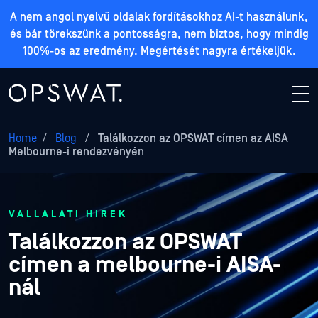
A nem angol nyelvű oldalak fordításokhoz AI-t használunk,
és bár törekszünk a pontosságra, nem biztos, hogy mindig
100%-os az eredmény. Megértését nagyra értékeljük.
Home
/
Blog
/
Találkozzon az OPSWAT címen az AISA
Melbourne-i rendezvényén
VÁLLALATI HÍREK
Találkozzon az OPSWAT
címen a melbourne-i AISA-
nál