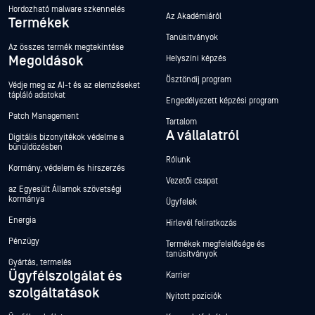
Hordozható malware szkennelés
Az Akadémiáról
Termékek
Tanúsítványok
Az összes termék megtekintése
Megoldások
Helyszíni képzés
Ösztöndíj program
Védje meg az AI-t és az elemzéseket
tápláló adatokat
Engedélyezett képzési program
Patch Management
Tartalom
A vállalatról
Digitális bizonyítékok védelme a
bűnüldözésben
Rólunk
Kormány, védelem és hírszerzés
Vezetői csapat
az Egyesült Államok szövetségi
kormánya
Ügyfelek
Energia
Hírlevél feliratkozás
Pénzügy
Termékek megfelelősége és
tanúsítványok
Gyártás, termelés
Ügyfélszolgálat és
Karrier
szolgáltatások
Nyitott pozíciók