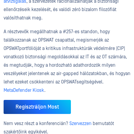
átvizsgálás
, a szervezetek racionalizálhatják a biztonsági
ellenőrzéseik kezelését, és valódi zéró bizalom filozófiát
valósíthatnak meg.
A résztvevők megállhatnak a #257-es standon, hogy
találkozzanak az OPSWAT csapattal, megismerjék az
OPSWATportfólióját a kritikus infrastruktúrák védelmére (CIP)
vonatkozó biztonsági megoldásokkal az IT és az OT számára,
és megtudják, hogy a hordozható adathordozók milyen
veszélyeket jelentenek az air-gapped hálózatokban, és hogyan
lehet ezeket csökkenteni az OPSWATsegítségével.
MetaDefender Kiosk
.
Regisztráljon Most
Nem vesz részt a konferencián?
Szervezzen
bemutatót
szakértőink egyikével.