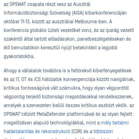
az OPSWAT csapata részt vesz az Ausztrál
Információbiztonsági Szövetség (AISA) kiberkonferenciáján
október 11-13. között az ausztráliai Melbourne-ben. A
konferencia globális üzleti vezetőket vonz, és az iparág vezető
szakértői által tartott előadásokon, panelbeszélgetéseken és
élő bemutatókon keresztül nyújt betekintést a legjobb
gyakorlatokba.
Ahogy a vállalatok továbbra is a feltörekvő kiberfenyegetések
és az IT, OT és ICS hálózatok konvergenciája között navigálnak,
kritikus fontosságúvá vált számukra, hogy olyan végponttól
végpontig terjedő biztonsági megoldásokkal rendelkezzenek,
amelyek a szervezeten belüli összes kritikus eszközt védik. az
OPSWAT'célzott MetaDefender platformjával és az olyan fejlett
megelőzésen alapuló technológiákkal, mint a
mély tartalmi
hatástalanítás és rekonstrukció
(CDR) és a
többszöri