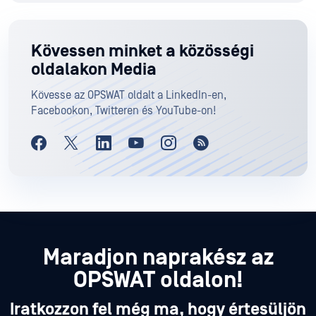
Kövessen minket a közösségi
oldalakon Media
Kövesse az OPSWAT oldalt a LinkedIn-en,
Facebookon, Twitteren és YouTube-on!
Maradjon naprakész az
OPSWAT oldalon!
Iratkozzon fel még ma, hogy értesüljön