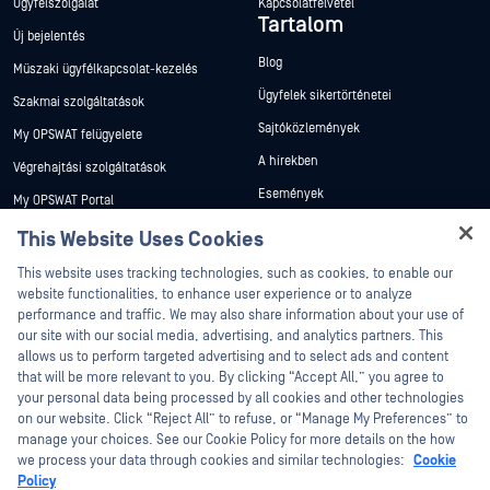
Ügyfélszolgálat
Kapcsolatfelvétel
Tartalom
Új bejelentés
Blog
Műszaki ügyfélkapcsolat-kezelés
Ügyfelek sikertörténetei
Szakmai szolgáltatások
Sajtóközlemények
My OPSWAT felügyelete
A hírekben
Végrehajtási szolgáltatások
Események
My OPSWAT Portal
Webináriumok
Műszaki dokumentáció
This Website Uses Cookies
Adatlapok
Hey there!
Képzések
This website uses tracking technologies, such as cookies, to enable our
I'm Ozzy, your OPSWAT virtual assistant.
Fehér könyvek
website functionalities, to enhance user experience or to analyze
Biztonsági sebezhetőségi program
How can I help you secure what's critical
performance and traffic. We may also share information about your use of
Partnerek
Ingyenes eszközök
today?
our site with our social media, advertising, and analytics partners. This
allows us to perform targeted advertising and to select ads and content
Tanúsítvány
that will be more relevant to you. By clicking “Accept All,” you agree to
Technológiai partnerek
your personal data being processed by all cookies and other technologies
on our website. Click “Reject All” to refuse, or “Manage My Preferences” to
Channel partner program
manage your choices. See our Cookie Policy for more details on the how
we process your data through cookies and similar technologies:
Cookie
©2026 OPSWAT . Minden jog fenntartva. OPSWAT, MetaDefender, Metascan,
Policy