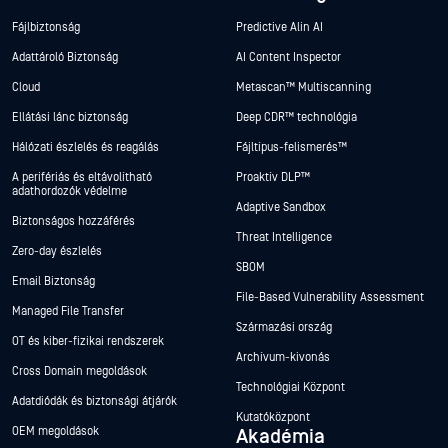
Fájlbiztonság
Predictive Alin AI
Adattároló Biztonság
AI Content Inspector
Cloud
Metascan™ Multiscanning
Ellátási lánc biztonság
Deep CDR™ technológia
Hálózati észlelés és reagálás
Fájltípus-felismerés™
A perifériás és eltávolítható
Proaktív DLP™
adathordozók védelme
Adaptive Sandbox
Biztonságos hozzáférés
Threat Intelligence
Zero-day észlelés
SBOM
Email Biztonság
File-Based Vulnerability Assessment
Managed File Transfer
Származási ország
OT és kiber-fizikai rendszerek
Archívum-kivonás
Cross Domain megoldások
Technológiai Központ
Adatdiódák és biztonsági átjárók
Kutatóközpont
OEM megoldások
Akadémia