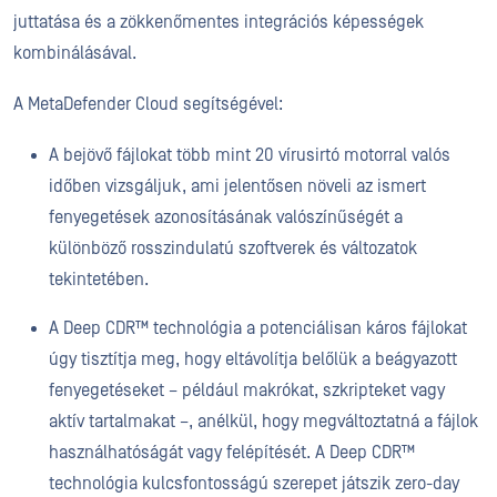
juttatása és a zökkenőmentes integrációs képességek
kombinálásával.
A MetaDefender Cloud segítségével:
A bejövő fájlokat több mint 20 vírusirtó motorral valós
időben vizsgáljuk, ami jelentősen növeli az ismert
fenyegetések azonosításának valószínűségét a
különböző rosszindulatú szoftverek és változatok
tekintetében.
A Deep CDR™ technológia a potenciálisan káros fájlokat
úgy tisztítja meg, hogy eltávolítja belőlük a beágyazott
fenyegetéseket – például makrókat, szkripteket vagy
aktív tartalmakat –, anélkül, hogy megváltoztatná a fájlok
használhatóságát vagy felépítését. A Deep CDR™
technológia kulcsfontosságú szerepet játszik zero-day