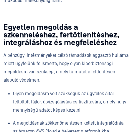
működési hatékonyság iránt.
Egyetlen megoldás a
szkenneléshez, fertőtlenítéshez,
integráláshoz és megfeleléshez
A pénzügyi intézményeket célzó támadások aggasztó hulláma
miatt ügyfelünk felismerte, hogy olyan kiberbiztonsági
megoldásra van szükség, amely túlmutat a felderítésen
alapuló védelmen.
Olyan megoldásra volt szükségük az ügyfelek által
feltöltött fájlok átvizsgálására és tisztítására, amely nagy
mennyiségű adatot képes kezelni.
A megoldásnak zökkenőmentesen kellett integrálódnia
az Amazon AWS Cloud elhelyezett platformjukba.