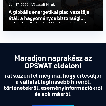
Jun 17, 2026 | Vállalati Hírek
A globális energetikai piac vezetője
átáll a hagyományos biztonsági
sebezhetőségekről Industrial modern
Industrial
Olvass tovább
Maradjon naprakész az
OPSWAT oldalon!
Iratkozzon fel még ma, hogy értesüljön
a vállalat legfrissebb híreiről,
történetekről, eseményinformációkról
és sok másról.