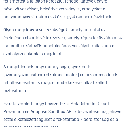
felismerték a fájlokon keresztül terjedő kártevők egyre
növekvő veszélyét, beleértve zero-day is, amelyeket a
hagyományos vírusirtó eszközök gyakran nem észlelnek.
Olyan megoldásra volt szükségük, amely túlmutat az
észlelésen alapuló védekezésen, amely képes kiküszöbölni az
ismeretlen kártevők behatolásának veszélyét, miközben a
szabályozásoknak is megfelel.
A megoldásnak nagy mennyiségű, gyakran PII
(személyazonosításra alkalmas adatok) és bizalmas adatok
feltöltése esetén is magas rendelkezésre állást kellett
biztosítania.
Ez oda vezetett, hogy bevezették a MetaDefender Cloud
Prevention és Adaptive Sandbox API-k bevezetéséhez, jelezve
ezzel elkötelezettségüket a fokozottabb kiberbiztonság és a