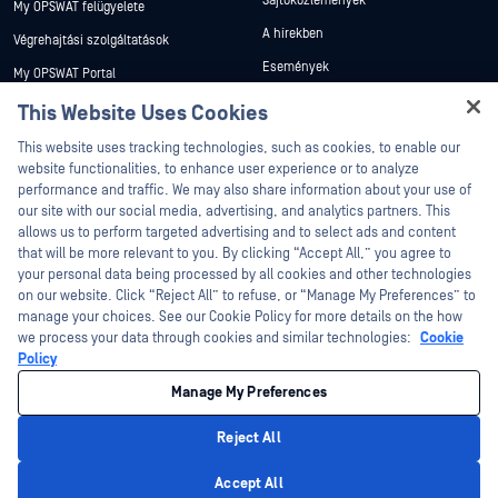
Sajtóközlemények
My OPSWAT felügyelete
A hírekben
Végrehajtási szolgáltatások
Események
My OPSWAT Portal
Webináriumok
Műszaki dokumentáció
This Website Uses Cookies
Adatlapok
Hey there!
Képzések
This website uses tracking technologies, such as cookies, to enable our
Fehér könyvek
I'm Ozzy, your OPSWAT virtual assistant.
website functionalities, to enhance user experience or to analyze
Biztonsági sebezhetőségi program
How can I help you secure what's critical
performance and traffic. We may also share information about your use of
Partnerek
Ingyenes eszközök
today?
our site with our social media, advertising, and analytics partners. This
allows us to perform targeted advertising and to select ads and content
Tanúsítvány
that will be more relevant to you. By clicking “Accept All,” you agree to
Technológiai partnerek
your personal data being processed by all cookies and other technologies
on our website. Click “Reject All” to refuse, or “Manage My Preferences” to
Channel partner program
manage your choices. See our Cookie Policy for more details on the how
we process your data through cookies and similar technologies:
Cookie
©2026 OPSWAT . Minden jog fenntartva. OPSWAT, MetaDefender, Metascan,
Policy
MetaAccess, az OPSWAT , Trust no File. Trust No Device., OPSWAT , Protecting the
World's Critical Infrastructure, Deep CDR™ Technology, InQuest, az InQuest logó,
Manage My Preferences
DFI, RetroHunt, Deep File Inspection és Join the Hunt az OPSWAT védjegyei. A
harmadik felek védjegyei a megfelelő tulajdonosok tulajdonát képezik.
Jogi
Adatvédelmi szabályzat
Cookie beállítások kezelése
Az Ön
Reject All
kaliforniai adatvédelmi döntései
Privacy Policy
Accept All