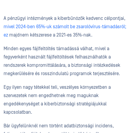
A pénzügyi intézmények a kiberbűnözők kedvenc célpontjai,
mivel 2024-ben 65%-uk számolt be zsarolóvírus-támadásról;
ez
majdnem kétszerese a 2021-es 35%-nak.
Minden egyes fájlfeltöltés támadássá válhat, mivel a
fegyverként használt fájlfeltöltések felhasználhatók a
rendszerek kompromittálására, a biztonsági intézkedések
megkerülésére és rosszindulatú programok terjesztésére.
Egy ilyen nagy tétekkel teli, veszélyes környezetben a
szervezetek nem engedhetnek meg maguknak
engedékenységet a kiberbiztonsági stratégiájukkal
kapcsolatban.
Bár ügyfelünknél nem történt adatbiztonsági incidens,