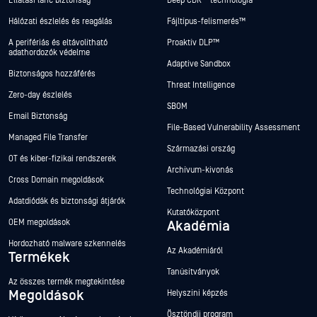
Ellátási lánc biztonság
Deep CDR™ technológia
Hálózati észlelés és reagálás
Fájltípus-felismerés™
A perifériás és eltávolítható
Proaktív DLP™
adathordozók védelme
Adaptive Sandbox
Biztonságos hozzáférés
Threat Intelligence
Zero-day észlelés
SBOM
Email Biztonság
File-Based Vulnerability Assessment
Managed File Transfer
Származási ország
OT és kiber-fizikai rendszerek
Archívum-kivonás
Cross Domain megoldások
Technológiai Központ
Adatdiódák és biztonsági átjárók
Kutatóközpont
OEM megoldások
Akadémia
Hordozható malware szkennelés
Az Akadémiáról
Termékek
Tanúsítványok
Az összes termék megtekintése
Megoldások
Helyszíni képzés
Ösztöndíj program