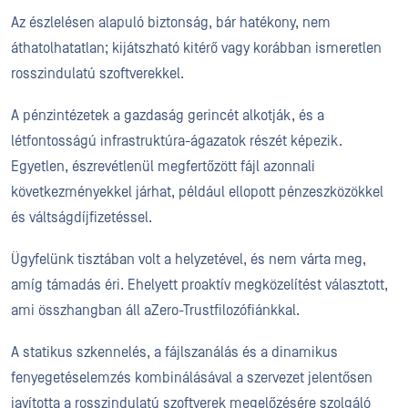
Az észlelésen alapuló biztonság, bár hatékony, nem
áthatolhatatlan; kijátszható kitérő vagy korábban ismeretlen
rosszindulatú szoftverekkel.
A pénzintézetek a gazdaság gerincét alkotják, és a
létfontosságú infrastruktúra-ágazatok részét képezik.
Egyetlen, észrevétlenül megfertőzött fájl azonnali
következményekkel járhat, például ellopott pénzeszközökkel
és váltságdíjfizetéssel.
Ügyfelünk tisztában volt a helyzetével, és nem várta meg,
amíg támadás éri. Ehelyett proaktív megközelítést választott,
ami összhangban áll aZero-Trustfilozófiánkkal.
A statikus szkennelés, a fájlszanálás és a dinamikus
fenyegetéselemzés kombinálásával a szervezet jelentősen
javította a rosszindulatú szoftverek megelőzésére szolgáló