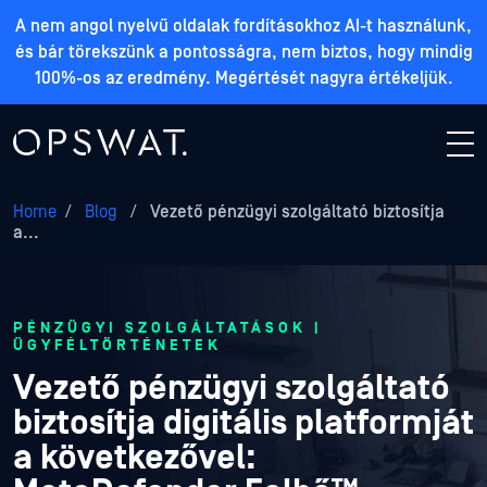
A nem angol nyelvű oldalak fordításokhoz AI-t használunk,
és bár törekszünk a pontosságra, nem biztos, hogy mindig
100%-os az eredmény. Megértését nagyra értékeljük.
Home
/
Blog
/
Vezető pénzügyi szolgáltató biztosítja
a...
PÉNZÜGYI SZOLGÁLTATÁSOK |
ÜGYFÉLTÖRTÉNETEK
Vezető pénzügyi szolgáltató
biztosítja digitális platformját
a következővel: