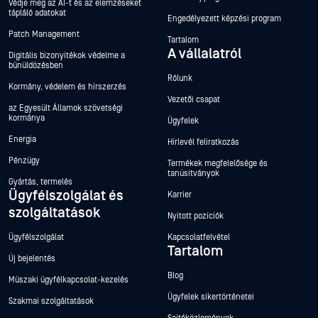
Védje meg az AI-t és az elemzéseket
tápláló adatokat
Engedélyezett képzési program
Patch Management
Tartalom
A vállalatról
Digitális bizonyítékok védelme a
bűnüldözésben
Rólunk
Kormány, védelem és hírszerzés
Vezetői csapat
az Egyesült Államok szövetségi
kormánya
Ügyfelek
Energia
Hírlevél feliratkozás
Pénzügy
Termékek megfelelősége és
tanúsítványok
Gyártás, termelés
Ügyfélszolgálat és
Karrier
szolgáltatások
Nyitott pozíciók
Ügyfélszolgálat
Kapcsolatfelvétel
Tartalom
Új bejelentés
Blog
Műszaki ügyfélkapcsolat-kezelés
Ügyfelek sikertörténetei
Szakmai szolgáltatások