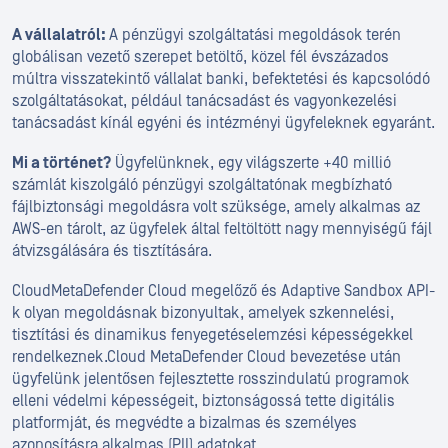
A vállalatról:
A pénzügyi szolgáltatási megoldások terén
globálisan vezető szerepet betöltő, közel fél évszázados
múltra visszatekintő vállalat banki, befektetési és kapcsolódó
szolgáltatásokat, például tanácsadást és vagyonkezelési
tanácsadást kínál egyéni és intézményi ügyfeleknek egyaránt.
Mi a történet?
Ügyfelünknek, egy világszerte +40 millió
számlát kiszolgáló pénzügyi szolgáltatónak megbízható
fájlbiztonsági megoldásra volt szüksége, amely alkalmas az
AWS-en tárolt, az ügyfelek által feltöltött nagy mennyiségű fájl
átvizsgálására és tisztítására.
CloudMetaDefender Cloud megelőző és Adaptive Sandbox API-
k olyan megoldásnak bizonyultak, amelyek szkennelési,
tisztítási és dinamikus fenyegetéselemzési képességekkel
rendelkeznek.Cloud MetaDefender Cloud bevezetése után
ügyfelünk jelentősen fejlesztette rosszindulatú programok
elleni védelmi képességeit, biztonságossá tette digitális
platformját, és megvédte a bizalmas és személyes
azonosításra alkalmas (PII) adatokat.