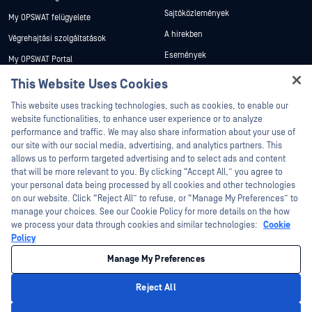
Sajtóközlemények
My OPSWAT felügyelete
A hírekben
Végrehajtási szolgáltatások
Események
My OPSWAT Portal
Webináriumok
Műszaki dokumentáció
This Website Uses Cookies
Adatlapok
Hey there!
Képzések
This website uses tracking technologies, such as cookies, to enable our
I'm Ozzy, your OPSWAT virtual assistant.
Fehér könyvek
website functionalities, to enhance user experience or to analyze
Biztonsági sebezhetőségi program
How can I help you secure what's critical
performance and traffic. We may also share information about your use of
Partnerek
Ingyenes eszközök
today?
our site with our social media, advertising, and analytics partners. This
allows us to perform targeted advertising and to select ads and content
Tanúsítvány
that will be more relevant to you. By clicking “Accept All,” you agree to
Technológiai partnerek
your personal data being processed by all cookies and other technologies
on our website. Click “Reject All” to refuse, or “Manage My Preferences” to
Channel partner program
manage your choices. See our Cookie Policy for more details on the how
we process your data through cookies and similar technologies:
Cookie
©2026 OPSWAT . Minden jog fenntartva. OPSWAT, MetaDefender, Metascan,
Policy
MetaAccess, az OPSWAT , Trust no File. Trust No Device., OPSWAT , Protecting the
World's Critical Infrastructure, Deep CDR™ Technology, InQuest, az InQuest logó,
Manage My Preferences
DFI, RetroHunt, Deep File Inspection és Join the Hunt az OPSWAT védjegyei. A
harmadik felek védjegyei a megfelelő tulajdonosok tulajdonát képezik.
Jogi
Adatvédelmi szabályzat
Cookie beállítások kezelése
Az Ön
Reject All
kaliforniai adatvédelmi döntései
Privacy Policy