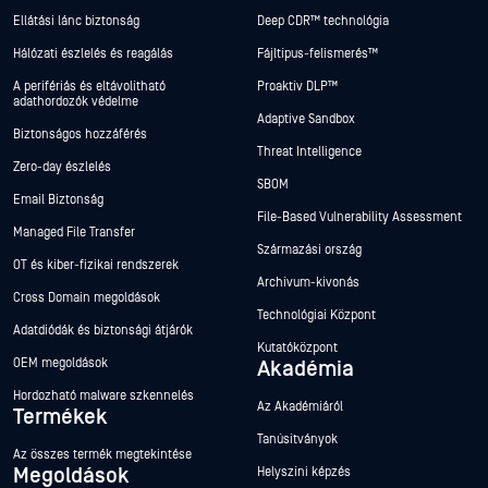
Ellátási lánc biztonság
Deep CDR™ technológia
Hálózati észlelés és reagálás
Fájltípus-felismerés™
A perifériás és eltávolítható
Proaktív DLP™
adathordozók védelme
Adaptive Sandbox
Biztonságos hozzáférés
Threat Intelligence
Zero-day észlelés
SBOM
Email Biztonság
File-Based Vulnerability Assessment
Managed File Transfer
Származási ország
OT és kiber-fizikai rendszerek
Archívum-kivonás
Cross Domain megoldások
Technológiai Központ
Adatdiódák és biztonsági átjárók
Kutatóközpont
OEM megoldások
Akadémia
Hordozható malware szkennelés
Az Akadémiáról
Termékek
Tanúsítványok
Az összes termék megtekintése
Megoldások
Helyszíni képzés