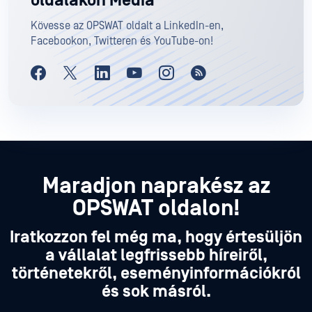
oldalakon Media
Kövesse az OPSWAT oldalt a LinkedIn-en,
Facebookon, Twitteren és YouTube-on!
Maradjon naprakész az
OPSWAT oldalon!
Iratkozzon fel még ma, hogy értesüljön
a vállalat legfrissebb híreiről,
történetekről, eseményinformációkról
és sok másról.