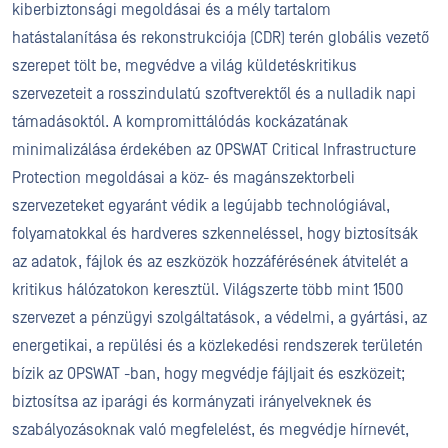
kiberbiztonsági megoldásai és a mély tartalom
hatástalanítása és rekonstrukciója (CDR) terén globális vezető
szerepet tölt be, megvédve a világ küldetéskritikus
szervezeteit a rosszindulatú szoftverektől és a nulladik napi
támadásoktól. A kompromittálódás kockázatának
minimalizálása érdekében az OPSWAT Critical Infrastructure
Protection megoldásai a köz- és magánszektorbeli
szervezeteket egyaránt védik a legújabb technológiával,
folyamatokkal és hardveres szkenneléssel, hogy biztosítsák
az adatok, fájlok és az eszközök hozzáférésének átvitelét a
kritikus hálózatokon keresztül. Világszerte több mint 1500
szervezet a pénzügyi szolgáltatások, a védelmi, a gyártási, az
energetikai, a repülési és a közlekedési rendszerek területén
bízik az OPSWAT -ban, hogy megvédje fájljait és eszközeit;
biztosítsa az iparági és kormányzati irányelveknek és
szabályozásoknak való megfelelést, és megvédje hírnevét,