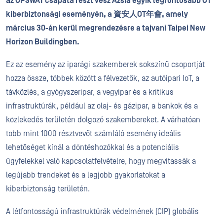
az OPSWAT csapata részt vesz Ázsia egyik legfontosabb OT
kiberbiztonsági eseményén, a 資安人OT年會, amely
március 30-án kerül megrendezésre a tajvani Taipei New
Horizon Buildingben.
Ez az esemény az iparági szakemberek sokszínű csoportját
hozza össze, többek között a félvezetők, az autóipari IoT, a
távközlés, a gyógyszeripar, a vegyipar és a kritikus
infrastruktúrák, például az olaj- és gázipar, a bankok és a
közlekedés területén dolgozó szakembereket. A várhatóan
több mint 1000 résztvevőt számláló esemény ideális
lehetőséget kínál a döntéshozókkal és a potenciális
ügyfelekkel való kapcsolatfelvételre, hogy megvitassák a
legújabb trendeket és a legjobb gyakorlatokat a
kiberbiztonság területén.
A létfontosságú infrastruktúrák védelmének (CIP) globális