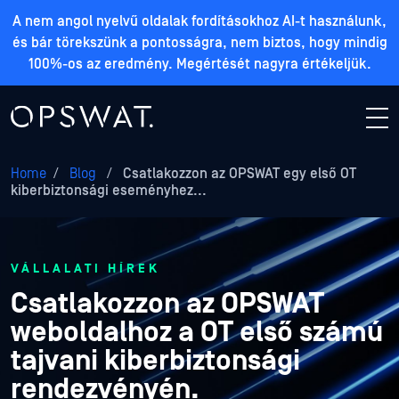
A nem angol nyelvű oldalak fordításokhoz AI-t használunk,
és bár törekszünk a pontosságra, nem biztos, hogy mindig
100%-os az eredmény. Megértését nagyra értékeljük.
Home
/
Blog
/
Csatlakozzon az OPSWAT egy első OT
kiberbiztonsági eseményhez...
VÁLLALATI HÍREK
Csatlakozzon az OPSWAT
weboldalhoz a OT első számú
tajvani kiberbiztonsági
rendezvényén.