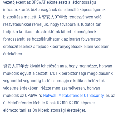
vezetőjeként az OPSWAT elkötelezett a létfontosságú
infrastruktúrák biztonságának és ellenálló képességének
biztosítása mellett. A 資安人OT年會 rendezvényen való
részvételünkkel reméljük, hogy továbbra is tudatosítani
tudjuk a kritikus infrastruktúrák kiberbiztonságának
fontosságát, és hozzájárulhatunk az iparág folyamatos
erőfeszítéseihez a fejlődő kiberfenyegetések elleni védelem
érdekében.
資安人OT年會 kiváló lehetőség arra, hogy megnézze, hogyan
működik együtt a célzott IT/OT kiberbiztonsági megoldásaink
végponttól végpontig tartó csomagja a kritikus hálózatok
védelme érdekében. Nézze meg személyesen, hogyan
működik az OPSWAT's
Netwall
,
MetaDefender OT Security
, és az
új MetaDefender Mobile Kiosk K2100 K2100 képesek
előmozdítani az Ön kiberbiztonsági érettségét.