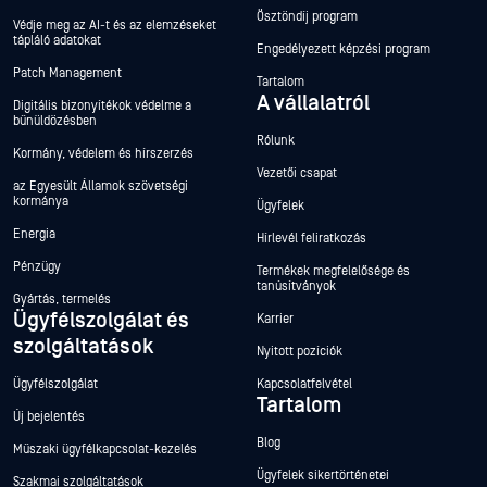
Ösztöndíj program
Védje meg az AI-t és az elemzéseket
tápláló adatokat
Engedélyezett képzési program
Patch Management
Tartalom
A vállalatról
Digitális bizonyítékok védelme a
bűnüldözésben
Rólunk
Kormány, védelem és hírszerzés
Vezetői csapat
az Egyesült Államok szövetségi
kormánya
Ügyfelek
Energia
Hírlevél feliratkozás
Pénzügy
Termékek megfelelősége és
tanúsítványok
Gyártás, termelés
Ügyfélszolgálat és
Karrier
szolgáltatások
Nyitott pozíciók
Ügyfélszolgálat
Kapcsolatfelvétel
Tartalom
Új bejelentés
Blog
Műszaki ügyfélkapcsolat-kezelés
Ügyfelek sikertörténetei
Szakmai szolgáltatások