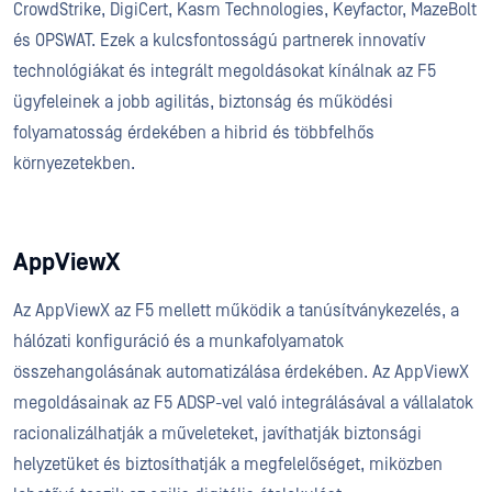
CrowdStrike, DigiCert, Kasm Technologies, Keyfactor, MazeBolt
és OPSWAT. Ezek a kulcsfontosságú partnerek innovatív
technológiákat és integrált megoldásokat kínálnak az F5
ügyfeleinek a jobb agilitás, biztonság és működési
folyamatosság érdekében a hibrid és többfelhős
környezetekben.
AppViewX
Az AppViewX az F5 mellett működik a tanúsítványkezelés, a
hálózati konfiguráció és a munkafolyamatok
összehangolásának automatizálása érdekében. Az AppViewX
megoldásainak az F5 ADSP-vel való integrálásával a vállalatok
racionalizálhatják a műveleteket, javíthatják biztonsági
helyzetüket és biztosíthatják a megfelelőséget, miközben