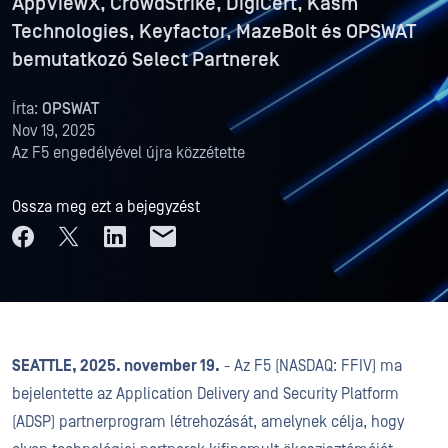
AppViewX, CrowdStrike, DigiCert, Kasm
Technologies, Keyfactor, MazeBolt és OPSWAT
bemutatkozó Select Partnerek
Írta:
OPSWAT
Nov 19, 2025
Az F5 engedélyével újra közzétette
Ossza meg ezt a bejegyzést
SEATTLE, 2025. november 19.
- Az F5 (NASDAQ: FFIV) ma
bejelentette az Application Delivery and Security Platform
(ADSP) partnerprogram létrehozását, amelynek célja, hogy