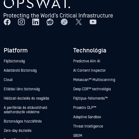
Platform
Technológia
Fájlbiztonság
Predictive Alin AI
Adattároló Biztonság
AI Content Inspector
Cloud
Metascan™ Multiscanning
Ellátási lánc biztonság
Deep CDR™ technológia
Hálózati észlelés és reagálás
Fájltípus-felismerés™
A perifériás és eltávolítható
Proaktív DLP™
adathordozók védelme
Adaptive Sandbox
Biztonságos hozzáférés
Threat Intelligence
Zero-day észlelés
SBOM