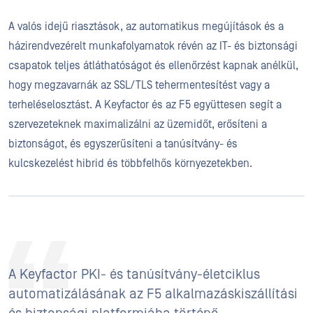
A valós idejű riasztások, az automatikus megújítások és a
házirendvezérelt munkafolyamatok révén az IT- és biztonsági
csapatok teljes átláthatóságot és ellenőrzést kapnak anélkül,
hogy megzavarnák az SSL/TLS tehermentesítést vagy a
terheléselosztást. A Keyfactor és az F5 együttesen segít a
szervezeteknek maximalizálni az üzemidőt, erősíteni a
biztonságot, és egyszerűsíteni a tanúsítvány- és
kulcskezelést hibrid és többfelhős környezetekben.
A Keyfactor PKI- és tanúsítvány-életciklus
automatizálásának az F5 alkalmazáskiszállítási