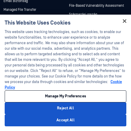
Email Biztonság
File-Based Vulnerability Assessment
Managed File Transfer
Származási ország
OT és kiber-fizikai rendszerek
This Website Uses Cookies
Archívum-kivonás
Cross Domain megoldások
Hey there!
This website uses tracking technologies, such as cookies, to enable our
Technológiai Központ
Adatdiódák és biztonsági átjárók
I'm Ozzy, your OPSWAT virtual assistant.
website functionalities, to enhance user experience or to analyze
Kutatóközpont
How can I help you secure what's critical
performance and traffic. We may also share information about your use of
OEM megoldások
Akadémia
today?
our site with our social media, advertising, and analytics partners. This
Hordozható malware szkennelés
allows us to perform targeted advertising and to select ads and content
Az Akadémiáról
Termékek
that will be more relevant to you. By clicking “Accept All,” you agree to
your personal data being processed by all cookies and other technologies
Tanúsítványok
Az összes termék megtekintése
on our website. Click “Reject All” to refuse, or “Manage My Preferences” to
Megoldások
Helyszíni képzés
manage your choices. See our Cookie Policy for more details on the how
we process your data through cookies and similar technologies:
Cookie
Ösztöndíj program
Védje meg az AI-t és az elemzéseket
Policy
tápláló adatokat
Engedélyezett képzési program
Manage My Preferences
Patch Management
Tartalom
A vállalatról
Digitális bizonyítékok védelme a
Reject All
bűnüldözésben
Privacy Policy
Rólunk
Kormány, védelem és hírszerzés
Accept All
Vezetői csapat
az Egyesült Államok szövetségi