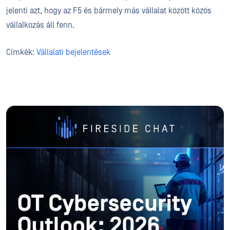
jelenti azt, hogy az F5 és bármely más vállalat között közös
vállalkozás áll fenn.
Címkék:
Vállalati bejelentések