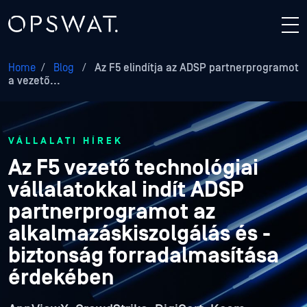
Home
/
Blog
/
Az F5 elindítja az ADSP partnerprogramot
a vezető...
VÁLLALATI HÍREK
Az F5 vezető technológiai
vállalatokkal indít ADSP
partnerprogramot az
alkalmazáskiszolgálás és -
biztonság forradalmasítása
érdekében