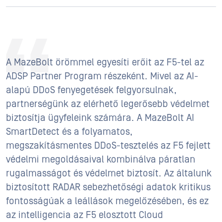
A MazeBolt örömmel egyesíti erőit az F5-tel az
ADSP Partner Program részeként. Mivel az AI-
alapú DDoS fenyegetések felgyorsulnak,
partnerségünk az elérhető legerősebb védelmet
biztosítja ügyfeleink számára. A MazeBolt AI
SmartDetect és a folyamatos,
megszakításmentes DDoS-tesztelés az F5 fejlett
védelmi megoldásaival kombinálva páratlan
rugalmasságot és védelmet biztosít. Az általunk
biztosított RADAR sebezhetőségi adatok kritikus
fontosságúak a leállások megelőzésében, és ez
az intelligencia az F5 elosztott Cloud