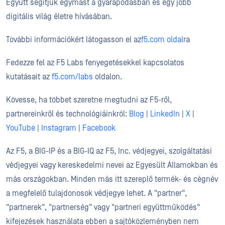
Együtt segítjük egymást a gyarapodásban és egy jobb
digitális világ életre hívásában.
További információkért látogasson el az
f5.com oldal
ra
Fedezze fel az F5 Labs fenyegetésekkel kapcsolatos
kutatásait az
f5.com/labs
oldalon.
Kövesse, ha többet szeretne megtudni az F5-ről,
partnereinkről és technológiáinkról:
Blog
|
LinkedIn
|
X
|
YouTube
|
Instagram
|
Facebook
Az F5, a BIG-IP és a BIG-IQ az F5, Inc. védjegyei, szolgáltatási
védjegyei vagy kereskedelmi nevei az Egyesült Államokban és
más országokban. Minden más itt szereplő termék- és cégnév
a megfelelő tulajdonosok védjegye lehet. A "partner",
"partnerek", "partnerség" vagy "partneri együttműködés"
kifejezések használata ebben a sajtóközleményben nem