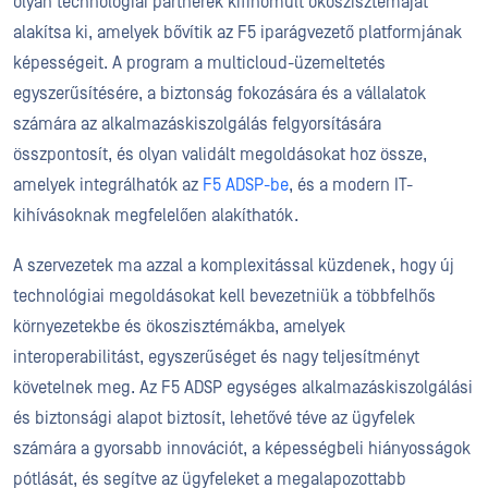
olyan technológiai partnerek kifinomult ökoszisztémáját
alakítsa ki, amelyek bővítik az F5 iparágvezető platformjának
képességeit. A program a multicloud-üzemeltetés
egyszerűsítésére, a biztonság fokozására és a vállalatok
számára az alkalmazáskiszolgálás felgyorsítására
összpontosít, és olyan validált megoldásokat hoz össze,
amelyek integrálhatók az
F5 ADSP-be
, és a modern IT-
kihívásoknak megfelelően alakíthatók.
A szervezetek ma azzal a komplexitással küzdenek, hogy új
technológiai megoldásokat kell bevezetniük a többfelhős
környezetekbe és ökoszisztémákba, amelyek
interoperabilitást, egyszerűséget és nagy teljesítményt
követelnek meg. Az F5 ADSP egységes alkalmazáskiszolgálási
és biztonsági alapot biztosít, lehetővé téve az ügyfelek
számára a gyorsabb innovációt, a képességbeli hiányosságok
pótlását, és segítve az ügyfeleket a megalapozottabb