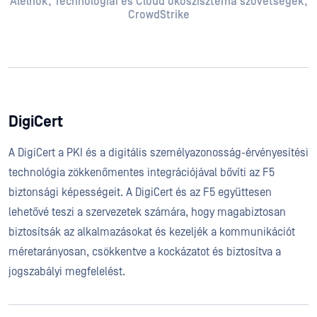
Alelnök, Technológiai és Cloud ökoszisztéma szövetségek,
CrowdStrike
DigiCert
A DigiCert a PKI és a digitális személyazonosság-érvényesítési
technológia zökkenőmentes integrációjával bővíti az F5
biztonsági képességeit. A DigiCert és az F5 együttesen
lehetővé teszi a szervezetek számára, hogy magabiztosan
biztosítsák az alkalmazásokat és kezeljék a kommunikációt
méretarányosan, csökkentve a kockázatot és biztosítva a
jogszabályi megfelelést.