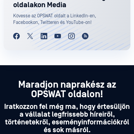
oldalakon Media
Kövesse az OPSWAT oldalt a LinkedIn-en,
Facebookon, Twitteren és YouTube-on!
Maradjon naprakész az
OPSWAT oldalon!
Iratkozzon fel még ma, hogy értesüljön
a vállalat legfrissebb híreiről,
történetekről, eseményinformációkról
és sok másról.