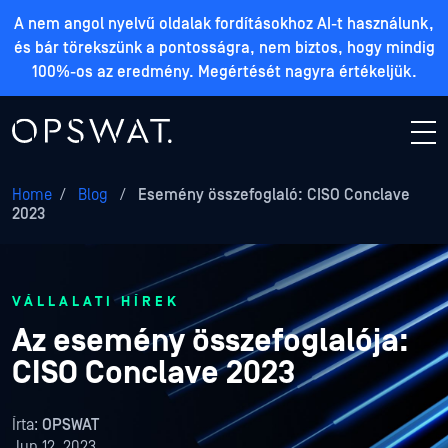
A nem angol nyelvű oldalak fordításokhoz AI-t használunk,
és bár törekszünk a pontosságra, nem biztos, hogy mindig
100%-os az eredmény. Megértését nagyra értékeljük.
Home
/
Blog
/
Esemény összefoglaló: CISO Conclave
2023
VÁLLALATI HÍREK
Az esemény összefoglalója:
CISO Conclave 2023
Írta:
OPSWAT
Jun 12, 2023