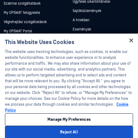
Ügyfelek sikertörténetei
Szakmai szolgáltatások
Sajtóközlemények
My OPSWAT felügyelete
A hírekben
Végrehajtási szolgáltatások
Események
My OPSWAT Portal
Webináriumok
Műszaki dokumentáció
This Website Uses Cookies
Adatlapok
Hey there!
Képzések
This website uses tracking technologies, such as cookies, to enable our
I'm Ozzy, your OPSWAT virtual assistant.
Fehér könyvek
website functionalities, to enhance user experience or to analyze
Biztonsági sebezhetőségi program
How can I help you secure what's critical
performance and traffic. We may also share information about your use of
Partners
Ingyenes eszközök
today?
our site with our social media, advertising, and analytics partners. This
allows us to perform targeted advertising and to select ads and content
Tanúsítvány
that will be more relevant to you. By clicking “Accept All,” you agree to
Technológiai partnerek
your personal data being processed by all cookies and other technologies
on our website. Click “Reject All” to refuse, or “Manage My Preferences” to
Channel partner program
manage your choices. See our Cookie Policy for more details on the how
we process your data through cookies and similar technologies:
Cookie
©2026 OPSWAT . Minden jog fenntartva. OPSWAT, MetaDefender, Metascan,
Policy
MetaAccess, az OPSWAT , Trust no File. Trust No Device., OPSWAT , Protecting the
World's Critical Infrastructure, Deep CDR™ Technology, InQuest, az InQuest logó,
Manage My Preferences
DFI, RetroHunt, Deep File Inspection és Join the Hunt az OPSWAT védjegyei. A
harmadik felek védjegyei a megfelelő tulajdonosok tulajdonát képezik.
Jogi
Adatvédelmi szabályzat
Cookie beállítások kezelése
Az Ön
Reject All
kaliforniai adatvédelmi döntései