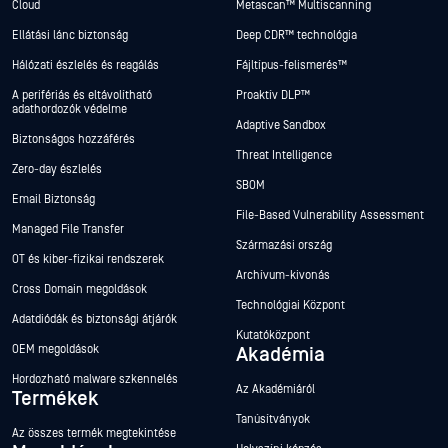
Cloud
Metascan™ Multiscanning
Ellátási lánc biztonság
Deep CDR™ technológia
Hálózati észlelés és reagálás
Fájltípus-felismerés™
A perifériás és eltávolítható
Proaktív DLP™
adathordozók védelme
Adaptive Sandbox
Biztonságos hozzáférés
Threat Intelligence
Zero-day észlelés
SBOM
Email Biztonság
File-Based Vulnerability Assessment
Managed File Transfer
Származási ország
OT és kiber-fizikai rendszerek
Archívum-kivonás
Cross Domain megoldások
Technológiai Központ
Adatdiódák és biztonsági átjárók
Kutatóközpont
OEM megoldások
Akadémia
Hordozható malware szkennelés
Az Akadémiáról
Termékek
Tanúsítványok
Az összes termék megtekintése