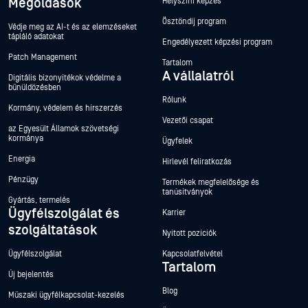
Megoldások
Helyszíni képzés
Ösztöndíj program
Védje meg az AI-t és az elemzéseket
tápláló adatokat
Engedélyezett képzési program
Patch Management
Tartalom
A vállalatról
Digitális bizonyítékok védelme a
bűnüldözésben
Rólunk
Kormány, védelem és hírszerzés
Vezetői csapat
az Egyesült Államok szövetségi
kormánya
Ügyfelek
Energia
Hírlevél feliratkozás
Pénzügy
Termékek megfelelősége és
tanúsítványok
Gyártás, termelés
Ügyfélszolgálat és
Karrier
szolgáltatások
Nyitott pozíciók
Ügyfélszolgálat
Kapcsolatfelvétel
Tartalom
Új bejelentés
Blog
Műszaki ügyfélkapcsolat-kezelés