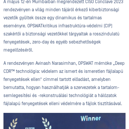
A május 12-én Mumbaiban megrendezett CISO Conclave 2023
rendezvényen a világ minden tájáról érkező kiberbiztonsági
vezetők gyűltek össze egy dinamikus és tartalmas
eseményre. OPSWATkritikus infrastruktúra-védelmi (CIP)
szakértői a biztonsági vezetőkkel tárgyaltak a rosszindulatú
fenyegetések, zero-day és egyéb sebezhetőségek
megelőzéséről.
A rendezvényen Avinash Narasimhan, OPSWAT mérnöke „Deep
CDR™ technológia: védelem az ismert és ismeretlen fájlalapú
fenyegetések ellen” címmel tartott előadást, amelyben
bemutatta, hogyan használhatják a szervezetek a tartalom-
semlegesítési és -rekonstruálási technológiát a hálózatok
fájlalapú fenyegetések elleni védelmére a fájlok tisztításával.