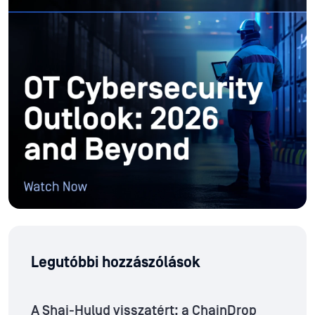
Legutóbbi hozzászólások
A Shai-Hulud visszatért: a ChainDrop