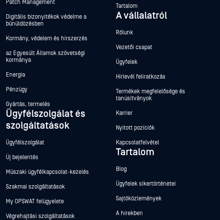
Patch Management
Tartalom
A vállalatról
Digitális bizonyítékok védelme a
bűnüldözésben
Rólunk
Kormány, védelem és hírszerzés
Vezetői csapat
az Egyesült Államok szövetségi
kormánya
Ügyfelek
Energia
Hírlevél feliratkozás
Pénzügy
Termékek megfelelősége és
tanúsítványok
Gyártás, termelés
Ügyfélszolgálat és
Karrier
szolgáltatások
Nyitott pozíciók
Ügyfélszolgálat
Kapcsolatfelvétel
Tartalom
Új bejelentés
Blog
Műszaki ügyfélkapcsolat-kezelés
Ügyfelek sikertörténetei
Szakmai szolgáltatások
Sajtóközlemények
My OPSWAT felügyelete
A hírekben
Végrehajtási szolgáltatások