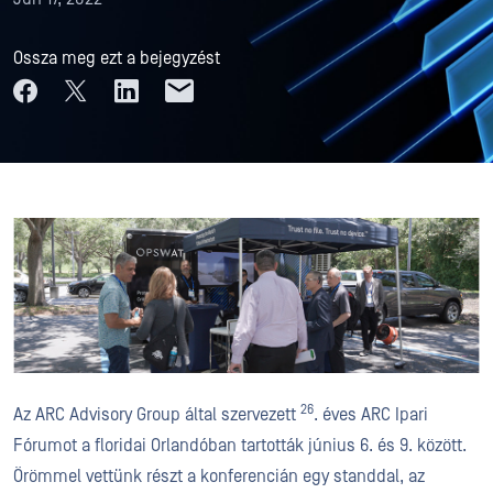
Ossza meg ezt a bejegyzést
26
Az ARC Advisory Group által szervezett
. éves ARC Ipari
Fórumot a floridai Orlandóban tartották június 6. és 9. között.
Örömmel vettünk részt a konferencián egy standdal, az