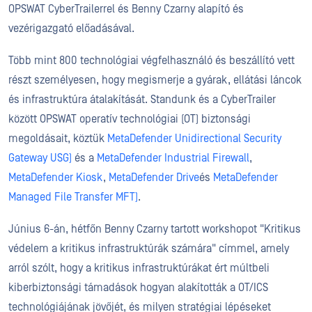
OPSWAT CyberTrailerrel és Benny Czarny alapító és
vezérigazgató előadásával.
Több mint 800 technológiai végfelhasználó és beszállító vett
részt személyesen, hogy megismerje a gyárak, ellátási láncok
és infrastruktúra átalakítását. Standunk és a CyberTrailer
között OPSWAT operatív technológiai (OT) biztonsági
megoldásait, köztük
MetaDefender Unidirectional Security
Gateway USG)
és a
MetaDefender Industrial Firewall
,
MetaDefender Kiosk
,
MetaDefender Drive
és
MetaDefender
Managed File Transfer MFT)
.
Június 6-án, hétfőn Benny Czarny tartott workshopot "Kritikus
védelem a kritikus infrastruktúrák számára" címmel, amely
arról szólt, hogy a kritikus infrastruktúrákat ért múltbeli
kiberbiztonsági támadások hogyan alakították a OT/ICS
technológiájának jövőjét, és milyen stratégiai lépéseket