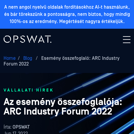
A nem angol nyelvű oldalak fordításokhoz AI-t használunk,
és bár törekszünk a pontosságra, nem biztos, hogy mindig
100%-os az eredmény. Megértését nagyra értékeljük.
Home
/
Blog
/
Esemény összefoglaló: ARC Industry
Forum 2022
VÁLLALATI HÍREK
Az esemény összefoglalója:
ARC Industry Forum 2022
Írta:
OPSWAT
Jun 17, 2022