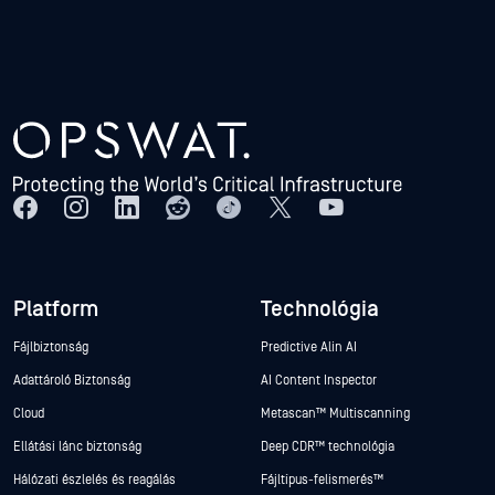
Platform
Technológia
Fájlbiztonság
Predictive Alin AI
Adattároló Biztonság
AI Content Inspector
Cloud
Metascan™ Multiscanning
Ellátási lánc biztonság
Deep CDR™ technológia
Hálózati észlelés és reagálás
Fájltípus-felismerés™