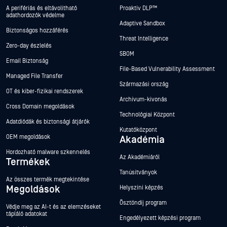
A perifériás és eltávolítható
Proaktív DLP™
adathordozók védelme
Adaptive Sandbox
Biztonságos hozzáférés
Threat Intelligence
Zero-day észlelés
SBOM
Email Biztonság
File-Based Vulnerability Assessment
Managed File Transfer
Származási ország
OT és kiber-fizikai rendszerek
Archívum-kivonás
Cross Domain megoldások
Technológiai Központ
Adatdiódák és biztonsági átjárók
Kutatóközpont
OEM megoldások
Akadémia
Hordozható malware szkennelés
Az Akadémiáról
Termékek
Tanúsítványok
Az összes termék megtekintése
Megoldások
Helyszíni képzés
Ösztöndíj program
Védje meg az AI-t és az elemzéseket
tápláló adatokat
Engedélyezett képzési program