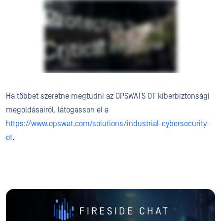
Ha többet szeretne megtudni az OPSWATS OT kiberbiztonsági
megoldásairól, látogasson el a
https://www.opswat.com/solutions/industrial-cybersecurity-
ot
.