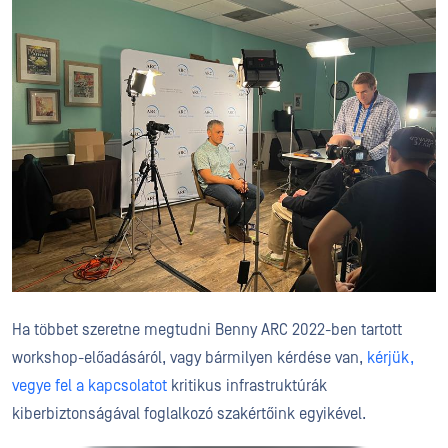
Ha többet szeretne megtudni Benny ARC 2022-ben tartott
workshop-előadásáról, vagy bármilyen kérdése van,
kérjük,
vegye fel a kapcsolatot
kritikus infrastruktúrák
kiberbiztonságával foglalkozó szakértőink egyikével.