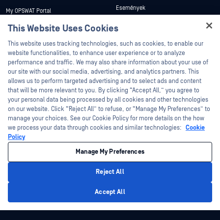
Események
My OPSWAT Portal
Webináriumok
Műszaki dokumentáció
This Website Uses Cookies
Adatlapok
Hey there!
Képzések
This website uses tracking technologies, such as cookies, to enable our
Fehér könyvek
I'm Ozzy, your OPSWAT virtual assistant.
website functionalities, to enhance user experience or to analyze
Biztonsági sebezhetőségi program
How can I help you secure what's critical
performance and traffic. We may also share information about your use of
Partnerek
Ingyenes eszközök
today?
our site with our social media, advertising, and analytics partners. This
allows us to perform targeted advertising and to select ads and content
Tanúsítvány
that will be more relevant to you. By clicking “Accept All,” you agree to
Technológiai partnerek
your personal data being processed by all cookies and other technologies
on our website. Click “Reject All” to refuse, or “Manage My Preferences” to
Channel partner program
manage your choices. See our Cookie Policy for more details on the how
we process your data through cookies and similar technologies:
Cookie
©2026 OPSWAT . Minden jog fenntartva. OPSWAT, MetaDefender, Metascan,
Policy
MetaAccess, az OPSWAT , Trust no File. Trust No Device., OPSWAT , Protecting the
World's Critical Infrastructure, Deep CDR™ Technology, InQuest, az InQuest logó,
Manage My Preferences
DFI, RetroHunt, Deep File Inspection és Join the Hunt az OPSWAT védjegyei. A
harmadik felek védjegyei a megfelelő tulajdonosok tulajdonát képezik.
Jogi
Adatvédelmi szabályzat
Cookie beállítások kezelése
Az Ön
Reject All
kaliforniai adatvédelmi döntései
Privacy Policy
Accept All