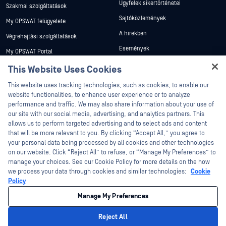
Ügyfelek sikertörténetei
Szakmai szolgáltatások
Sajtóközlemények
My OPSWAT felügyelete
A hírekben
Végrehajtási szolgáltatások
Események
My OPSWAT Portal
Webináriumok
Műszaki dokumentáció
This Website Uses Cookies
Adatlapok
Hey there!
Képzések
This website uses tracking technologies, such as cookies, to enable our
I'm Ozzy, your OPSWAT virtual assistant.
Fehér könyvek
website functionalities, to enhance user experience or to analyze
Biztonsági sebezhetőségi program
How can I help you secure what's critical
performance and traffic. We may also share information about your use of
Partnerek
Ingyenes eszközök
today?
our site with our social media, advertising, and analytics partners. This
allows us to perform targeted advertising and to select ads and content
Tanúsítvány
that will be more relevant to you. By clicking “Accept All,” you agree to
Technológiai partnerek
your personal data being processed by all cookies and other technologies
on our website. Click “Reject All” to refuse, or “Manage My Preferences” to
Channel partner program
manage your choices. See our Cookie Policy for more details on the how
we process your data through cookies and similar technologies:
Cookie
©2026 OPSWAT . Minden jog fenntartva. OPSWAT, MetaDefender, Metascan,
Policy
MetaAccess, az OPSWAT , Trust no File. Trust No Device., OPSWAT , Protecting the
World's Critical Infrastructure, Deep CDR™ Technology, InQuest, az InQuest logó,
Manage My Preferences
DFI, RetroHunt, Deep File Inspection és Join the Hunt az OPSWAT védjegyei. A
harmadik felek védjegyei a megfelelő tulajdonosok tulajdonát képezik.
Jogi
Adatvédelmi szabályzat
Cookie beállítások kezelése
Az Ön
Reject All
kaliforniai adatvédelmi döntései