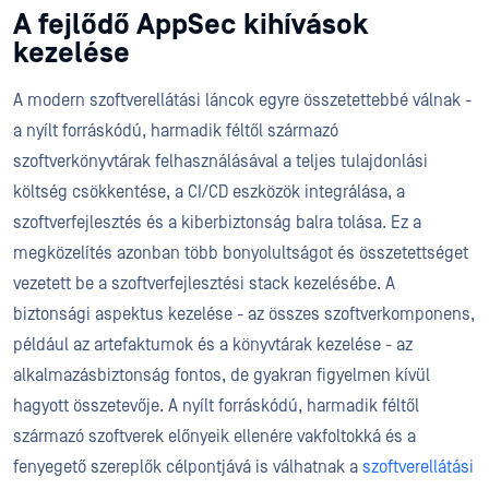
A fejlődő AppSec kihívások
kezelése
A modern szoftverellátási láncok egyre összetettebbé válnak -
a nyílt forráskódú, harmadik féltől származó
szoftverkönyvtárak felhasználásával a teljes tulajdonlási
költség csökkentése, a CI/CD eszközök integrálása, a
szoftverfejlesztés és a kiberbiztonság balra tolása. Ez a
megközelítés azonban több bonyolultságot és összetettséget
vezetett be a szoftverfejlesztési stack kezelésébe. A
biztonsági aspektus kezelése - az összes szoftverkomponens,
például az artefaktumok és a könyvtárak kezelése - az
alkalmazásbiztonság fontos, de gyakran figyelmen kívül
hagyott összetevője. A nyílt forráskódú, harmadik féltől
származó szoftverek előnyeik ellenére vakfoltokká és a
fenyegető szereplők célpontjává is válhatnak a
szoftverellátási