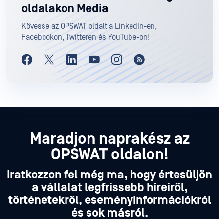
oldalakon Media
Kövesse az OPSWAT oldalt a LinkedIn-en,
Facebookon, Twitteren és YouTube-on!
Maradjon naprakész az
OPSWAT oldalon!
Iratkozzon fel még ma, hogy értesüljön
a vállalat legfrissebb híreiről,
történetekről, eseményinformációkról
és sok másról.