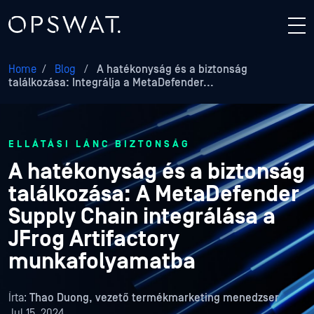
Home
/
Blog
/
A hatékonyság és a biztonság
találkozása: Integrálja a MetaDefender...
ELLÁTÁSI LÁNC BIZTONSÁG
A hatékonyság és a biztonság
találkozása: A MetaDefender
Supply Chain integrálása a
JFrog Artifactory
munkafolyamatba
Írta:
Thao Duong, vezető termékmarketing menedzser
Jul 15, 2024