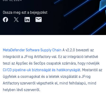
Ossza meg ezt a bejegyzést
MetaDefender Software Supply Chain
A v2.2.0 bevezeti az
integrációt a JFrog Artifactory-val. Ez az integráció lehetővé
teszi az AppSec és SecOps csapatok számára, hogy növeljék
CI/CD pipeline-uk biztonságát és hatékonyságát
. Mostantól az
ügyfelek a csomagokat és a leletek vizsgálatát a JFrog
Artifactory szerverről végezhetik el, mind felhőalapú, mind
helyben lévő szerverről.