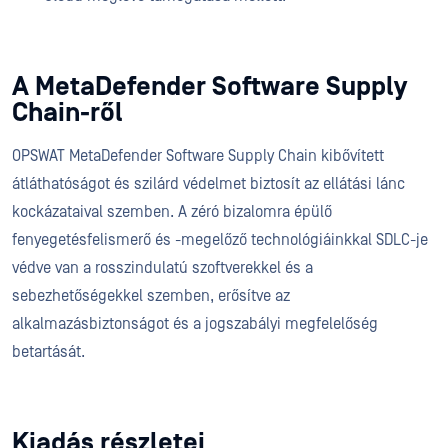
A MetaDefender Software Supply
Chain-ről
OPSWAT MetaDefender Software Supply Chain kibővített
átláthatóságot és szilárd védelmet biztosít az ellátási lánc
kockázataival szemben. A zéró bizalomra épülő
fenyegetésfelismerő és -megelőző technológiáinkkal SDLC-je
védve van a rosszindulatú szoftverekkel és a
sebezhetőségekkel szemben, erősítve az
alkalmazásbiztonságot és a jogszabályi megfelelőség
betartását.
Kiadás részletei