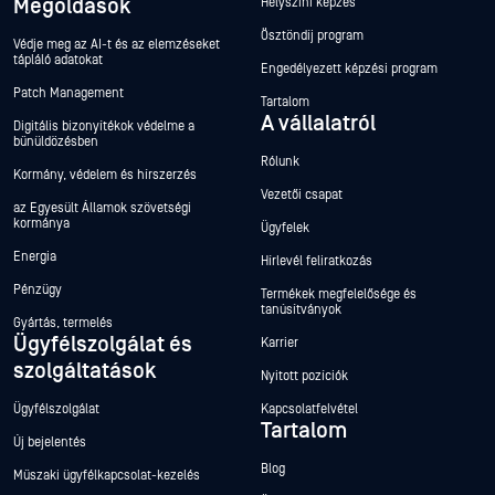
Megoldások
Helyszíni képzés
Ösztöndíj program
Védje meg az AI-t és az elemzéseket
tápláló adatokat
Engedélyezett képzési program
Patch Management
Tartalom
A vállalatról
Digitális bizonyítékok védelme a
bűnüldözésben
Rólunk
Kormány, védelem és hírszerzés
Vezetői csapat
az Egyesült Államok szövetségi
kormánya
Ügyfelek
Energia
Hírlevél feliratkozás
Pénzügy
Termékek megfelelősége és
tanúsítványok
Gyártás, termelés
Ügyfélszolgálat és
Karrier
szolgáltatások
Nyitott pozíciók
Ügyfélszolgálat
Kapcsolatfelvétel
Tartalom
Új bejelentés
Blog
Műszaki ügyfélkapcsolat-kezelés