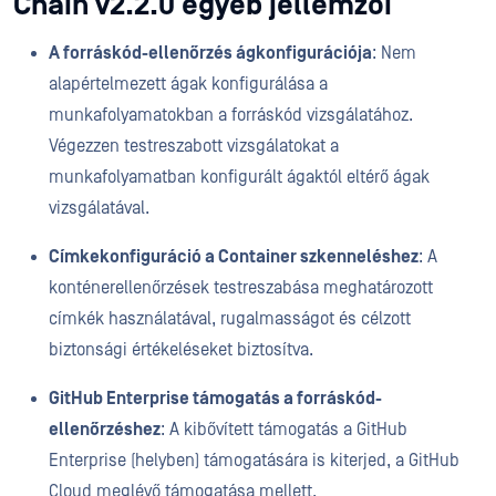
Chain v2.2.0 egyéb jellemzői
A forráskód-ellenőrzés ágkonfigurációja
: Nem
alapértelmezett ágak konfigurálása a
munkafolyamatokban a forráskód vizsgálatához.
Végezzen testreszabott vizsgálatokat a
munkafolyamatban konfigurált ágaktól eltérő ágak
vizsgálatával.
Címkekonfiguráció a Container szkenneléshez
: A
konténerellenőrzések testreszabása meghatározott
címkék használatával, rugalmasságot és célzott
biztonsági értékeléseket biztosítva.
GitHub Enterprise támogatás a forráskód-
ellenőrzéshez
: A kibővített támogatás a GitHub
Enterprise (helyben) támogatására is kiterjed, a GitHub
Cloud meglévő támogatása mellett.