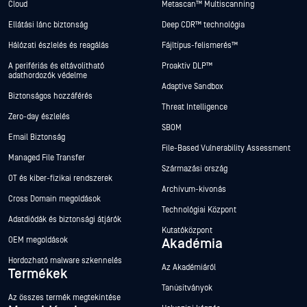
Cloud
Metascan™ Multiscanning
Ellátási lánc biztonság
Deep CDR™ technológia
Hálózati észlelés és reagálás
Fájltípus-felismerés™
A perifériás és eltávolítható
Proaktív DLP™
adathordozók védelme
Adaptive Sandbox
Biztonságos hozzáférés
Threat Intelligence
Zero-day észlelés
SBOM
Email Biztonság
File-Based Vulnerability Assessment
Managed File Transfer
Származási ország
OT és kiber-fizikai rendszerek
Archívum-kivonás
Cross Domain megoldások
Technológiai Központ
Adatdiódák és biztonsági átjárók
Kutatóközpont
OEM megoldások
Akadémia
Hordozható malware szkennelés
Az Akadémiáról
Termékek
Tanúsítványok
Az összes termék megtekintése