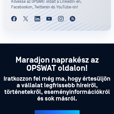
Kövesse az OPSWAT oldalt a LinkedIn-en,
Facebookon, Twitteren és YouTube-on!
Maradjon naprakész az
OPSWAT oldalon!
Iratkozzon fel még ma, hogy értesüljön
a vállalat legfrissebb híreiről,
történetekről, eseményinformációkról
és sok másról.