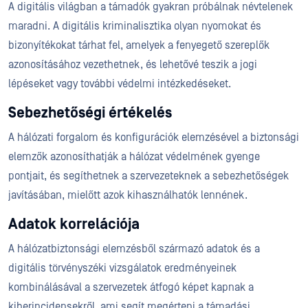
A digitális világban a támadók gyakran próbálnak névtelenek
maradni. A digitális kriminalisztika olyan nyomokat és
bizonyítékokat tárhat fel, amelyek a fenyegető szereplők
azonosításához vezethetnek, és lehetővé teszik a jogi
lépéseket vagy további védelmi intézkedéseket.
Sebezhetőségi értékelés
A hálózati forgalom és konfigurációk elemzésével a biztonsági
elemzők azonosíthatják a hálózat védelmének gyenge
pontjait, és segíthetnek a szervezeteknek a sebezhetőségek
javításában, mielőtt azok kihasználhatók lennének.
Adatok korrelációja
A hálózatbiztonsági elemzésből származó adatok és a
digitális törvényszéki vizsgálatok eredményeinek
kombinálásával a szervezetek átfogó képet kapnak a
kiberincidensekről, ami segít megérteni a támadási