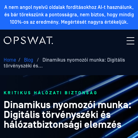
A nem angol nyelvű oldalak fordításokhoz AI-t használunk,
és bár törekszünk a pontosságra, nem biztos, hogy mindig
100%-os az eredmény. Megértését nagyra értékeljük.
Home
/
Blog
/
Dinamikus nyomozói munka: Digitális
törvényszéki és...
KRITIKUS HÁLÓZATI BIZTONSÁG
Dinamikus nyomozói munka:
Digitális törvényszéki és
hálózatbiztonsági elemzés