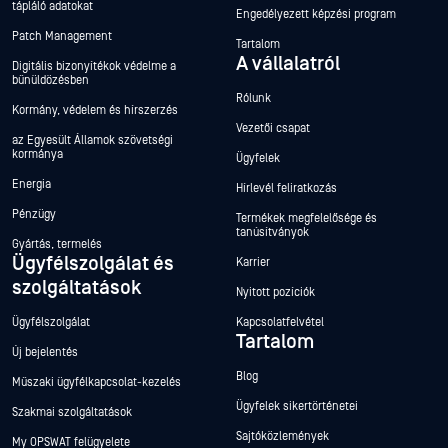
tápláló adatokat
Engedélyezett képzési program
Patch Management
Tartalom
A vállalatról
Digitális bizonyítékok védelme a
bűnüldözésben
Rólunk
Kormány, védelem és hírszerzés
Vezetői csapat
az Egyesült Államok szövetségi
kormánya
Ügyfelek
Energia
Hírlevél feliratkozás
Pénzügy
Termékek megfelelősége és
tanúsítványok
Gyártás, termelés
Ügyfélszolgálat és
Karrier
szolgáltatások
Nyitott pozíciók
Ügyfélszolgálat
Kapcsolatfelvétel
Tartalom
Új bejelentés
Blog
Műszaki ügyfélkapcsolat-kezelés
Ügyfelek sikertörténetei
Szakmai szolgáltatások
Sajtóközlemények
My OPSWAT felügyelete