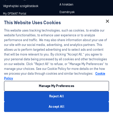
A hírekben
Végrehajtási szolgáltatások
Események
My OPSWAT Portal
Webináriumok
Műszaki dokumentáció
This Website Uses Cookies
Adatlapok
Hey there!
Képzések
This website uses tracking technologies, such as cookies, to enable our
Fehér könyvek
I'm Ozzy, your OPSWAT virtual assistant.
website functionalities, to enhance user experience or to analyze
Biztonsági sebezhetőségi program
How can I help you secure what's critical
performance and traffic. We may also share information about your use of
Partnerek
Ingyenes eszközök
today?
our site with our social media, advertising, and analytics partners. This
allows us to perform targeted advertising and to select ads and content
Tanúsítvány
that will be more relevant to you. By clicking “Accept All,” you agree to
Technológiai partnerek
your personal data being processed by all cookies and other technologies
on our website. Click “Reject All” to refuse, or “Manage My Preferences” to
Channel partner program
manage your choices. See our Cookie Policy for more details on the how
we process your data through cookies and similar technologies:
Cookie
©2026 OPSWAT . Minden jog fenntartva. OPSWAT, MetaDefender, Metascan,
Policy
MetaAccess, az OPSWAT , Trust no File. Trust No Device., OPSWAT , Protecting the
World's Critical Infrastructure, Deep CDR™ Technology, InQuest, az InQuest logó,
Manage My Preferences
DFI, RetroHunt, Deep File Inspection és Join the Hunt az OPSWAT védjegyei. A
harmadik felek védjegyei a megfelelő tulajdonosok tulajdonát képezik.
Jogi
Adatvédelmi szabályzat
Cookie beállítások kezelése
Az Ön
Reject All
kaliforniai adatvédelmi döntései
Privacy Policy
Accept All