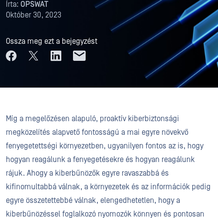
Írta:
OPSWAT
Október 30, 2023
Ossza meg ezt a bejegyzést
Míg a megelőzésen alapuló, proaktív kiberbiztonsági
megközelítés alapvető fontosságú a mai egyre növekvő
fenyegetettségi környezetben, ugyanilyen fontos az is, hogy
hogyan reagálunk a fenyegetésekre és hogyan reagálunk
rájuk. Ahogy a kiberbűnözők egyre ravaszabbá és
kifinomultabbá válnak, a környezetek és az információk pedig
egyre összetettebbé válnak, elengedhetetlen, hogy a
kiberbűnözéssel foglalkozó nyomozók könnyen és pontosan