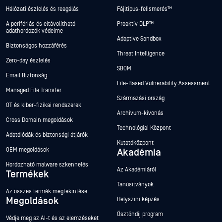
Hálózati észlelés és reagálás
Fájltípus-felismerés™
A perifériás és eltávolítható
Proaktív DLP™
adathordozók védelme
Adaptive Sandbox
Biztonságos hozzáférés
Threat Intelligence
Zero-day észlelés
SBOM
Email Biztonság
File-Based Vulnerability Assessment
Managed File Transfer
Származási ország
OT és kiber-fizikai rendszerek
Archívum-kivonás
Cross Domain megoldások
Technológiai Központ
Adatdiódák és biztonsági átjárók
Kutatóközpont
OEM megoldások
Akadémia
Hordozható malware szkennelés
Az Akadémiáról
Termékek
Tanúsítványok
Az összes termék megtekintése
Megoldások
Helyszíni képzés
Ösztöndíj program
Védje meg az AI-t és az elemzéseket