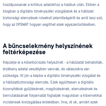
hozzájussanak a kritikus adatokhoz a haláluk után. Ebben a
blogban a digitális törvényszéki vizsgálatok és a hálózati
biztonsági elemzések növekvő jelentőségéről és arról lesz szó,
hogy az OPSWAT hogyan segíthet ezek egyszerűsítésében.
A bűncselekmény helyszínének
feltérképezése
Képzelje el a kiberbűnözés helyszínét - a hálózatát behatolták,
érzékeny adatai veszélyben vannak, és válaszokra van
szüksége. Itt jön a képbe a digitális törvényszéki vizsgálat és
a hálózatbiztonsági elemzés. Ezek együttesen a digitális
bizonyítékok gyűjtésének, megőrzésének, elemzésének és
bemutatásának folyamatát foglalják magukban a kibernetikai
incidensek kivizsgálása érdekében. Íme, öt ok, amiért ezek