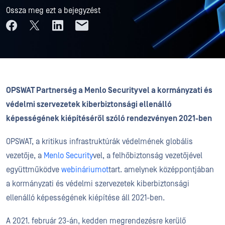
Ossza meg ezt a bejegyzést
OPSWAT Partnerség a Menlo Securityvel a kormányzati és
védelmi szervezetek kiberbiztonsági ellenálló
képességének kiépítéséről szóló rendezvényen 2021-ben
OPSWAT, a kritikus infrastruktúrák védelmének globális
vezetője, a
Menlo Security
vel, a felhőbiztonság vezetőjével
együttműködve
webináriumot
tart. amelynek középpontjában
a kormányzati és védelmi szervezetek kiberbiztonsági
ellenálló képességének kiépítése áll 2021-ben.
A 2021. február 23-án, kedden megrendezésre kerülő