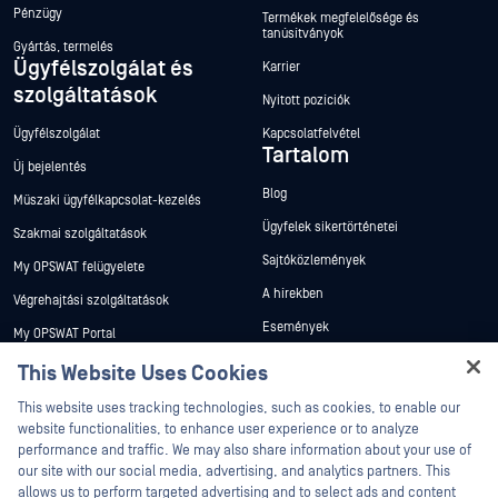
Pénzügy
Termékek megfelelősége és
tanúsítványok
Gyártás, termelés
Ügyfélszolgálat és
Karrier
szolgáltatások
Nyitott pozíciók
Ügyfélszolgálat
Kapcsolatfelvétel
Tartalom
Új bejelentés
Blog
Műszaki ügyfélkapcsolat-kezelés
Ügyfelek sikertörténetei
Szakmai szolgáltatások
Sajtóközlemények
My OPSWAT felügyelete
A hírekben
Végrehajtási szolgáltatások
Események
My OPSWAT Portal
Webináriumok
Műszaki dokumentáció
This Website Uses Cookies
Adatlapok
Hey there!
Képzések
This website uses tracking technologies, such as cookies, to enable our
Fehér könyvek
I'm Ozzy, your OPSWAT virtual assistant.
website functionalities, to enhance user experience or to analyze
Biztonsági sebezhetőségi program
How can I help you secure what's critical
performance and traffic. We may also share information about your use of
Partnerek
Ingyenes eszközök
today?
our site with our social media, advertising, and analytics partners. This
allows us to perform targeted advertising and to select ads and content
Tanúsítvány