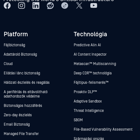
Platform
Technológia
Fájlbiztonság
Predictive Alin AI
Adattároló Biztonság
AI Content Inspector
Cloud
Metascan™ Multiscanning
Ellátási lánc biztonság
Deep CDR™ technológia
Hálózati észlelés és reagálás
Fájltípus-felismerés™
A perifériás és eltávolítható
Proaktív DLP™
adathordozók védelme
Adaptive Sandbox
Biztonságos hozzáférés
Threat Intelligence
Zero-day észlelés
SBOM
Email Biztonság
File-Based Vulnerability Assessment
Managed File Transfer
Származási ország