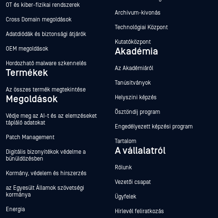
OT és kiber-fizikai rendszerek
Archívum-kivonás
Cross Domain megoldások
Technológiai Központ
Adatdiódák és biztonsági átjárók
Kutatóközpont
OEM megoldások
Akadémia
Hordozható malware szkennelés
Az Akadémiáról
Termékek
Tanúsítványok
Az összes termék megtekintése
Megoldások
Helyszíni képzés
Ösztöndíj program
Védje meg az AI-t és az elemzéseket
tápláló adatokat
Engedélyezett képzési program
Patch Management
Tartalom
A vállalatról
Digitális bizonyítékok védelme a
bűnüldözésben
Rólunk
Kormány, védelem és hírszerzés
Vezetői csapat
az Egyesült Államok szövetségi
kormánya
Ügyfelek
Energia
Hírlevél feliratkozás