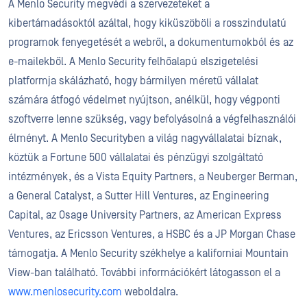
A Menlo Security megvédi a szervezeteket a
kibertámadásoktól azáltal, hogy kiküszöböli a rosszindulatú
programok fenyegetését a webről, a dokumentumokból és az
e-mailekből. A Menlo Security felhőalapú elszigetelési
platformja skálázható, hogy bármilyen méretű vállalat
számára átfogó védelmet nyújtson, anélkül, hogy végponti
szoftverre lenne szükség, vagy befolyásolná a végfelhasználói
élményt. A Menlo Securityben a világ nagyvállalatai bíznak,
köztük a Fortune 500 vállalatai és pénzügyi szolgáltató
intézmények, és a Vista Equity Partners, a Neuberger Berman,
a General Catalyst, a Sutter Hill Ventures, az Engineering
Capital, az Osage University Partners, az American Express
Ventures, az Ericsson Ventures, a HSBC és a JP Morgan Chase
támogatja. A Menlo Security székhelye a kaliforniai Mountain
View-ban található. További információkért látogasson el a
www.menlosecurity.com
weboldalra.