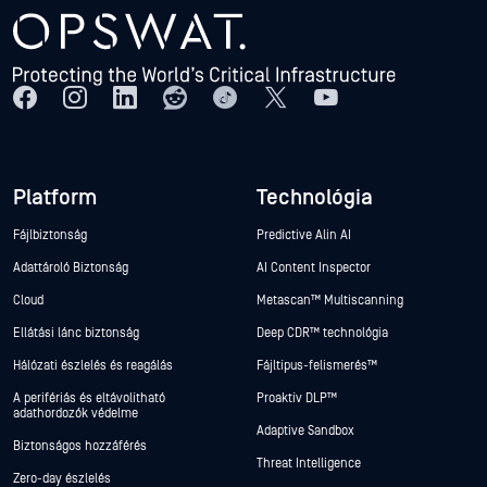
Platform
Technológia
Fájlbiztonság
Predictive Alin AI
Adattároló Biztonság
AI Content Inspector
Cloud
Metascan™ Multiscanning
Ellátási lánc biztonság
Deep CDR™ technológia
Hálózati észlelés és reagálás
Fájltípus-felismerés™
A perifériás és eltávolítható
Proaktív DLP™
adathordozók védelme
Adaptive Sandbox
Biztonságos hozzáférés
Threat Intelligence
Zero-day észlelés