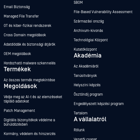
SBOM
Email Biztonság
File-Based Vulnerability Assessment
Managed File Transfer
Származási ország
OT és kiber-fizikai rendszerek
Archívum-kivonás
Cross Domain megoldások
Technológiai Központ
Adatdiódák és biztonsági átjárók
Kutatóközpont
OEM megoldások
Akadémia
Hordozható malware szkennelés
Az Akadémiáról
Termékek
Tanúsítványok
Az összes termék megtekintése
Megoldások
Helyszíni képzés
Ösztöndíj program
Védje meg az AI-t és az elemzéseket
tápláló adatokat
Engedélyezett képzési program
Patch Management
Tartalom
A vállalatról
Digitális bizonyítékok védelme a
bűnüldözésben
Rólunk
Kormány, védelem és hírszerzés
Vezetői csapat