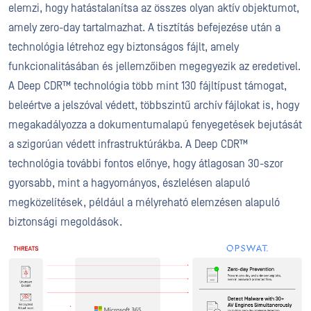
elemzi, hogy hatástalanítsa az összes olyan aktív objektumot,
amely zero-day tartalmazhat. A tisztítás befejezése után a
technológia létrehoz egy biztonságos fájlt, amely
funkcionalitásában és jellemzőiben megegyezik az eredetivel.
A Deep CDR™ technológia több mint 130 fájltípust támogat,
beleértve a jelszóval védett, többszintű archív fájlokat is, hogy
megakadályozza a dokumentumalapú fenyegetések bejutását
a szigorúan védett infrastruktúrákba. A Deep CDR™
technológia további fontos előnye, hogy átlagosan 30-szor
gyorsabb, mint a hagyományos, észlelésen alapuló
megközelítések, például a mélyreható elemzésen alapuló
biztonsági megoldások.