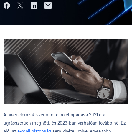
A piaci elemzők szerint a felhő elfogadása 2021 óta
ugrásszerűen megnőtt, és 2023-ban várhatóan tovább nő. Ez
alól az
e-mail biztonság
sem kivétel, mivel egyre több