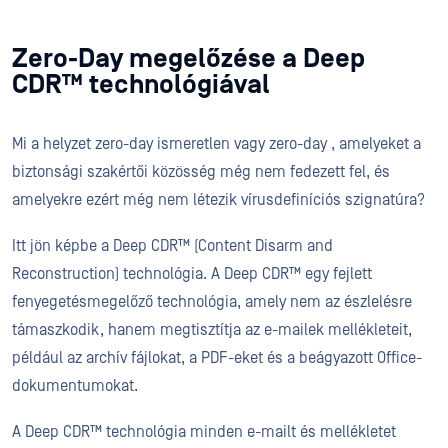
Zero-Day megelőzése a Deep
CDR™ technológiával
Mi a helyzet zero-day ismeretlen vagy zero-day , amelyeket a
biztonsági szakértői közösség még nem fedezett fel, és
amelyekre ezért még nem létezik vírusdefiníciós szignatúra?
Itt jön képbe a Deep CDR™ (Content Disarm and
Reconstruction) technológia. A Deep CDR™ egy fejlett
fenyegetésmegelőző technológia, amely nem az észlelésre
támaszkodik, hanem megtisztítja az e-mailek mellékleteit,
például az archív fájlokat, a PDF-eket és a beágyazott Office-
dokumentumokat.
A Deep CDR™ technológia minden e-mailt és mellékletet