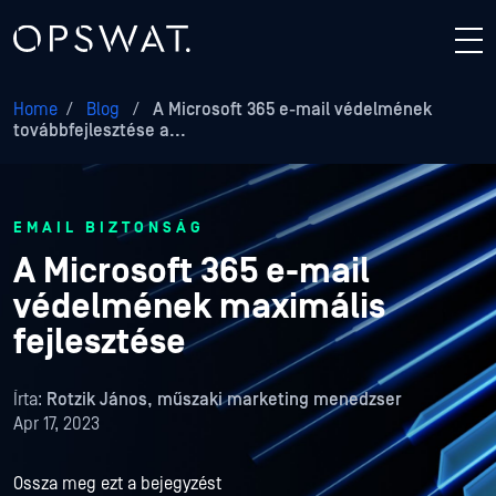
Home
/
Blog
/
A Microsoft 365 e-mail védelmének
továbbfejlesztése a...
EMAIL BIZTONSÁG
A Microsoft 365 e-mail
védelmének maximális
fejlesztése
Írta:
Rotzik János, műszaki marketing menedzser
Apr 17, 2023
Ossza meg ezt a bejegyzést