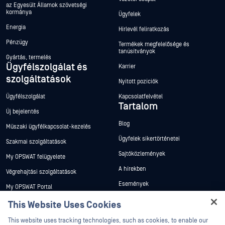
az Egyesült Államok szövetségi
kormánya
Ügyfelek
Energia
Hírlevél feliratkozás
Pénzügy
Termékek megfelelősége és
tanúsítványok
Gyártás, termelés
Ügyfélszolgálat és
Karrier
szolgáltatások
Nyitott pozíciók
Ügyfélszolgálat
Kapcsolatfelvétel
Tartalom
Új bejelentés
Blog
Műszaki ügyfélkapcsolat-kezelés
Ügyfelek sikertörténetei
Szakmai szolgáltatások
Sajtóközlemények
My OPSWAT felügyelete
A hírekben
Végrehajtási szolgáltatások
Események
My OPSWAT Portal
Webináriumok
Műszaki dokumentáció
This Website Uses Cookies
Adatlapok
Hey there!
Képzések
This website uses tracking technologies, such as cookies, to enable our