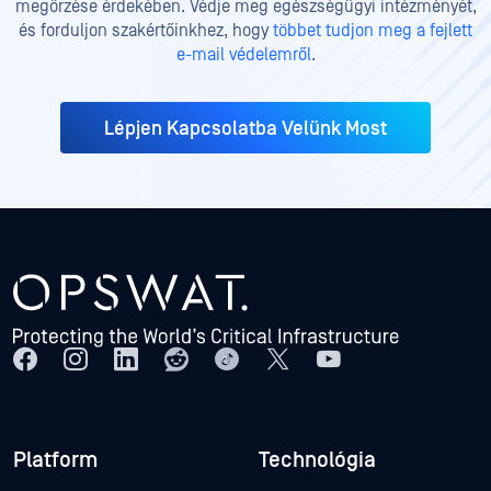
megőrzése érdekében. Védje meg egészségügyi intézményét,
és forduljon szakértőinkhez, hogy
többet tudjon meg a fejlett
e-mail védelemről
.
Lépjen Kapcsolatba Velünk Most
Platform
Technológia