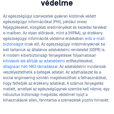
védelme
Az egészségügyi szervezetek gyakran közölnek védett
egészségügyi információkat (PHI), például orvosi
feljegyzéseket, vizsgálati eredményeket és kezelési terveket
e-mailben. Az olyan előírások, mint a (HIPAA), az érzékeny
egészségügyi információk védelme érdekében
erős e-mail-
biztonságot
írnak elő. Az egészségügyi intézményeknek be
kell tartaniuk az általános adatvédelmi rendeletet (GDPR) is.
A modern kiberbiztonsági fenyegetések folyamatosan
kihívások elé állítják az adatvédelmi
erőfeszítéseket,
átlagosan heti 1463 támadással
. Az adatvédelmi incidensek
veszélyeztethetik a betegek adatait. Az adathalászat és a
social engineering szintén megtévesztheti a felhasználókat,
hogy felfedjék az érzékeny adatokat. A számos fenyegetés
mellett, amellyel az egészségügynek szembe kell néznie, egy
robusztus biztonsági megoldás védelmet nyújt a
kihasználások ellen, fenntartva a szervezetek pozitív hírnevét.