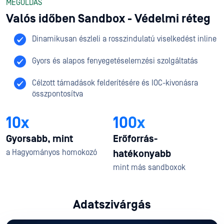
MEGOLDÁS
Valós időben Sandbox - Védelmi réteg
Dinamikusan észleli a rosszindulatú viselkedést inline
Gyors és alapos fenyegetéselemzési szolgáltatás
Célzott támadások felderítésére és IOC-kivonásra
összpontosítva
10x
100x
Gyorsabb, mint
Erőforrás-
a Hagyományos homokozó
hatékonyabb
mint más sandboxok
Adatszivárgás