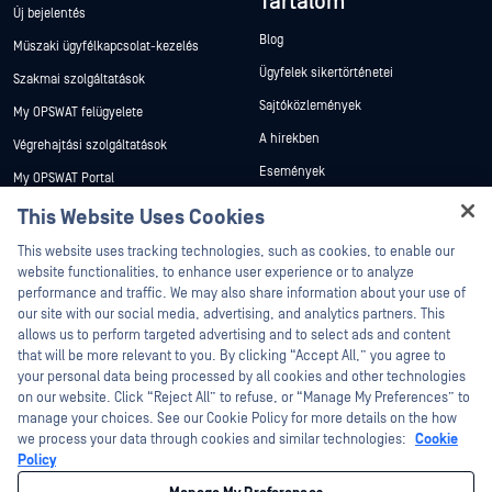
Tartalom
Új bejelentés
Blog
Műszaki ügyfélkapcsolat-kezelés
Ügyfelek sikertörténetei
Szakmai szolgáltatások
Sajtóközlemények
My OPSWAT felügyelete
A hírekben
Végrehajtási szolgáltatások
Események
My OPSWAT Portal
Webináriumok
Műszaki dokumentáció
This Website Uses Cookies
Adatlapok
Hey there!
Képzések
This website uses tracking technologies, such as cookies, to enable our
I'm Ozzy, your OPSWAT virtual assistant.
Fehér könyvek
website functionalities, to enhance user experience or to analyze
Biztonsági sebezhetőségi program
How can I help you secure what's critical
performance and traffic. We may also share information about your use of
Partnerek
Ingyenes eszközök
today?
our site with our social media, advertising, and analytics partners. This
allows us to perform targeted advertising and to select ads and content
Tanúsítvány
that will be more relevant to you. By clicking “Accept All,” you agree to
Technológiai partnerek
your personal data being processed by all cookies and other technologies
on our website. Click “Reject All” to refuse, or “Manage My Preferences” to
Channel partner program
manage your choices. See our Cookie Policy for more details on the how
we process your data through cookies and similar technologies:
Cookie
©2026 OPSWAT . Minden jog fenntartva. OPSWAT, MetaDefender, Metascan,
Policy
MetaAccess, az OPSWAT , Trust no File. Trust No Device., OPSWAT , Protecting the
World's Critical Infrastructure, Deep CDR™ Technology, InQuest, az InQuest logó,