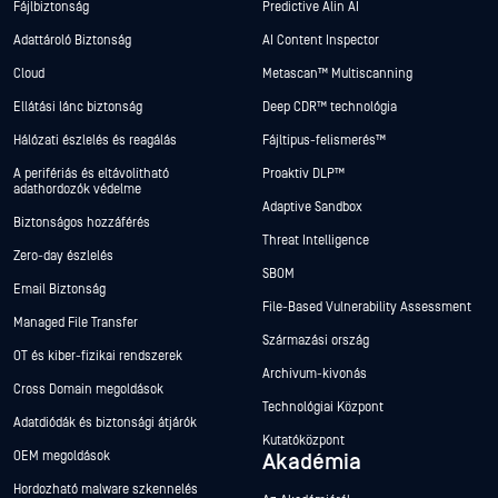
Fájlbiztonság
Predictive Alin AI
Adattároló Biztonság
AI Content Inspector
Cloud
Metascan™ Multiscanning
Ellátási lánc biztonság
Deep CDR™ technológia
Hálózati észlelés és reagálás
Fájltípus-felismerés™
A perifériás és eltávolítható
Proaktív DLP™
adathordozók védelme
Adaptive Sandbox
Biztonságos hozzáférés
Threat Intelligence
Zero-day észlelés
SBOM
Email Biztonság
File-Based Vulnerability Assessment
Managed File Transfer
Származási ország
OT és kiber-fizikai rendszerek
Archívum-kivonás
Cross Domain megoldások
Technológiai Központ
Adatdiódák és biztonsági átjárók
Kutatóközpont
OEM megoldások
Akadémia
Hordozható malware szkennelés