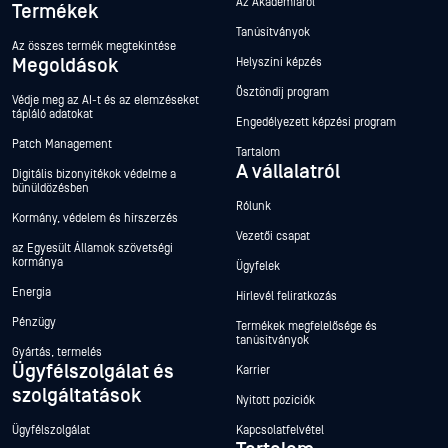
Az Akadémiáról
Termékek
Tanúsítványok
Az összes termék megtekintése
Megoldások
Helyszíni képzés
Ösztöndíj program
Védje meg az AI-t és az elemzéseket
tápláló adatokat
Engedélyezett képzési program
Patch Management
Tartalom
A vállalatról
Digitális bizonyítékok védelme a
bűnüldözésben
Rólunk
Kormány, védelem és hírszerzés
Vezetői csapat
az Egyesült Államok szövetségi
kormánya
Ügyfelek
Energia
Hírlevél feliratkozás
Pénzügy
Termékek megfelelősége és
tanúsítványok
Gyártás, termelés
Ügyfélszolgálat és
Karrier
szolgáltatások
Nyitott pozíciók
Ügyfélszolgálat
Kapcsolatfelvétel