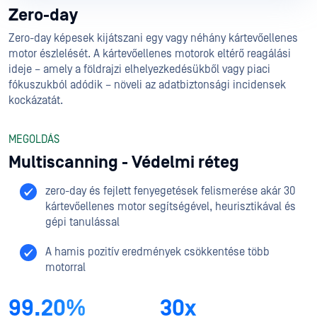
Zero-day
Zero-day képesek kijátszani egy vagy néhány kártevőellenes
motor észlelését. A kártevőellenes motorok eltérő reagálási
ideje – amely a földrajzi elhelyezkedésükből vagy piaci
fókuszukból adódik – növeli az adatbiztonsági incidensek
kockázatát.
MEGOLDÁS
Multiscanning - Védelmi réteg
zero-day és fejlett fenyegetések felismerése akár 30
kártevőellenes motor segítségével, heurisztikával és
gépi tanulással
A hamis pozitív eredmények csökkentése több
motorral
99.20%
30x