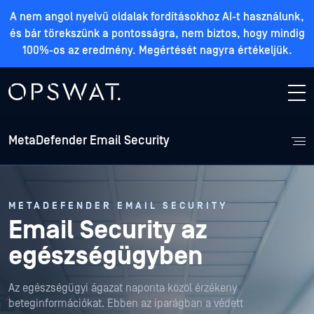
A nem angol nyelvű oldalak fordításokhoz AI-t használunk,
és bár törekszünk a pontosságra, nem biztos, hogy mindig
100%-os az eredmény. Megértését nagyra értékeljük.
MetaDefender Email Security
METADEFENDER EMAIL SECURITY
Email Security az
egészségügyben
Az egészségügyi ágazat naponta közöl érzékeny
beteginformációkat. Ebben az iparágban a védett