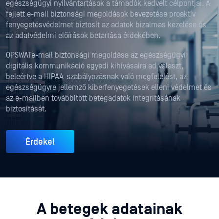
egészségügyi nyilvántartások a támadók kedvelt célpontjai. A
fejlett e-mail biztonsági megoldások bevezetése proaktív
fenyegetésvédelmet biztosít az adatok bizalmas kezelése és
az adatvédelmi előírások betartása érdekében.
OPSWATe-mail biztonsági megoldása az egészségügyi
digitális kommunikáció egyedi kihívásaira ad választ,
beleértve a HIPAA-szabályozásnak való megfelelést, az
egészségügyre jellemző kiberfenyegetések elleni védelmet és
az e-mailben továbbított betegadatok integritásának
biztosítását.
Érdekel
A betegek adatainak