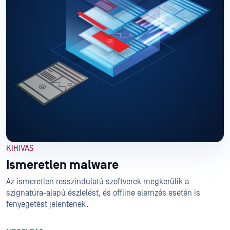
KIHÍVÁS
Ismeretlen malware
Az ismeretlen rosszindulatú szoftverek megkerülik a
szignatúra-alapú észlelést, és offline elemzés esetén is
fenyegetést jelentenek.