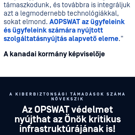
támaszkodunk, és továbbra is integráljuk
azt a legmodernebb technológiákkal,
sokat elmond.
AOPSWAT az ügyfeleink
és ügyfeleink számára nyújtott
szolgáltatásnyújtás alapvető eleme
."
A kanadai kormány képviselője
A KIBERBIZTONSÁGI TÁMADÁSOK SZÁMA
NÖVEKSZIK
Az OPSWAT védelmet
nyújthat az Önök kritikus
infrastruktúrájának is!