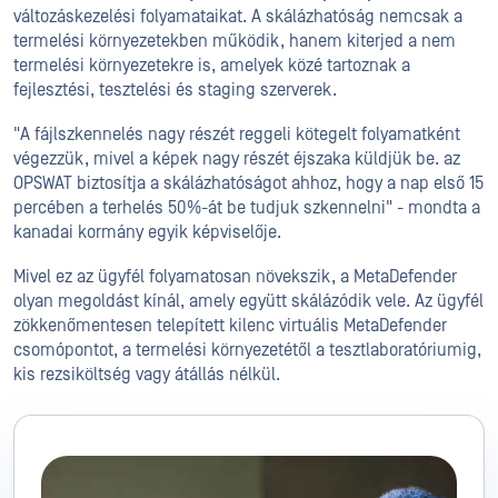
változáskezelési folyamataikat. A skálázhatóság nemcsak a
termelési környezetekben működik, hanem kiterjed a nem
termelési környezetekre is, amelyek közé tartoznak a
fejlesztési, tesztelési és staging szerverek.
"A fájlszkennelés nagy részét reggeli kötegelt folyamatként
végezzük, mivel a képek nagy részét éjszaka küldjük be. az
OPSWAT biztosítja a skálázhatóságot ahhoz, hogy a nap első 15
percében a terhelés 50%-át be tudjuk szkennelni" - mondta a
kanadai kormány egyik képviselője.
Mivel ez az ügyfél folyamatosan növekszik, a MetaDefender
olyan megoldást kínál, amely együtt skálázódik vele. Az ügyfél
zökkenőmentesen telepített kilenc virtuális MetaDefender
csomópontot, a termelési környezetétől a tesztlaboratóriumig,
kis rezsiköltség vagy átállás nélkül.