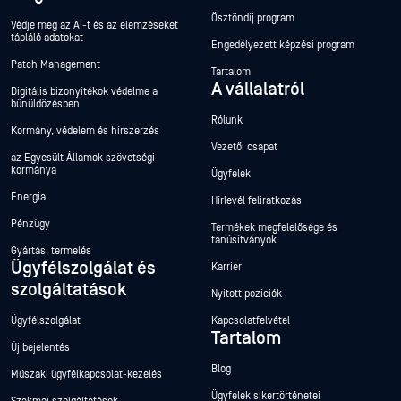
Ösztöndíj program
Védje meg az AI-t és az elemzéseket
tápláló adatokat
Engedélyezett képzési program
Patch Management
Tartalom
A vállalatról
Digitális bizonyítékok védelme a
bűnüldözésben
Rólunk
Kormány, védelem és hírszerzés
Vezetői csapat
az Egyesült Államok szövetségi
kormánya
Ügyfelek
Energia
Hírlevél feliratkozás
Pénzügy
Termékek megfelelősége és
tanúsítványok
Gyártás, termelés
Ügyfélszolgálat és
Karrier
szolgáltatások
Nyitott pozíciók
Ügyfélszolgálat
Kapcsolatfelvétel
Tartalom
Új bejelentés
Blog
Műszaki ügyfélkapcsolat-kezelés
Ügyfelek sikertörténetei