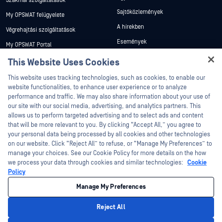
Szakmai szolgáltatások
Sajtóközlemények
My OPSWAT felügyelete
A hírekben
Végrehajtási szolgáltatások
Események
My OPSWAT Portal
Webináriumok
Műszaki dokumentáció
This Website Uses Cookies
Adatlapok
Hey there!
Képzések
This website uses tracking technologies, such as cookies, to enable our
Fehér könyvek
I'm Ozzy, your OPSWAT virtual assistant.
website functionalities, to enhance user experience or to analyze
Biztonsági sebezhetőségi program
How can I help you secure what's critical
performance and traffic. We may also share information about your use of
Partnerek
Ingyenes eszközök
today?
our site with our social media, advertising, and analytics partners. This
allows us to perform targeted advertising and to select ads and content
Tanúsítvány
that will be more relevant to you. By clicking “Accept All,” you agree to
Technológiai partnerek
your personal data being processed by all cookies and other technologies
on our website. Click “Reject All” to refuse, or “Manage My Preferences” to
Channel partner program
manage your choices. See our Cookie Policy for more details on the how
we process your data through cookies and similar technologies:
Cookie
©2026 OPSWAT . Minden jog fenntartva. OPSWAT, MetaDefender, Metascan,
Policy
MetaAccess, az OPSWAT , Trust no File. Trust No Device., OPSWAT , Protecting the
World's Critical Infrastructure, Deep CDR™ Technology, InQuest, az InQuest logó,
Manage My Preferences
DFI, RetroHunt, Deep File Inspection és Join the Hunt az OPSWAT védjegyei. A
harmadik felek védjegyei a megfelelő tulajdonosok tulajdonát képezik.
Jogi
Adatvédelmi szabályzat
Cookie beállítások kezelése
Az Ön
Reject All
kaliforniai adatvédelmi döntései
Privacy Policy