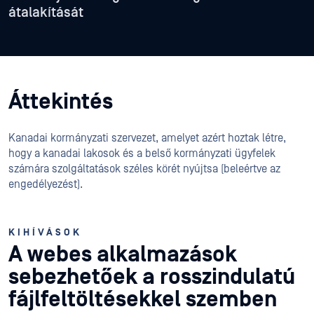
átalakítását
Áttekintés
Kanadai kormányzati szervezet, amelyet azért hoztak létre,
hogy a kanadai lakosok és a belső kormányzati ügyfelek
számára szolgáltatások széles körét nyújtsa (beleértve az
engedélyezést).
KIHÍVÁSOK
A webes alkalmazások
sebezhetőek a rosszindulatú
fájlfeltöltésekkel szemben