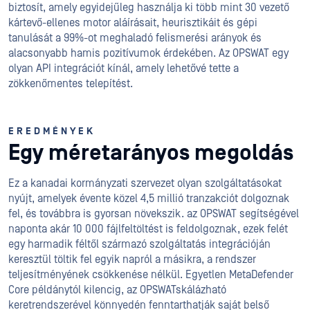
biztosít, amely egyidejűleg használja ki több mint 30 vezető
kártevő-ellenes motor aláírásait, heurisztikáit és gépi
tanulását a 99%-ot meghaladó felismerési arányok és
alacsonyabb hamis pozitívumok érdekében. Az OPSWAT egy
olyan API integrációt kínál, amely lehetővé tette a
zökkenőmentes telepítést.
EREDMÉNYEK
Egy méretarányos megoldás
Ez a kanadai kormányzati szervezet olyan szolgáltatásokat
nyújt, amelyek évente közel 4,5 millió tranzakciót dolgoznak
fel, és továbbra is gyorsan növekszik. az OPSWAT segítségével
naponta akár 10 000 fájlfeltöltést is feldolgoznak, ezek felét
egy harmadik féltől származó szolgáltatás integrációján
keresztül töltik fel egyik napról a másikra, a rendszer
teljesítményének csökkenése nélkül. Egyetlen MetaDefender
Core példánytól kilencig, az OPSWATskálázható
keretrendszerével könnyedén fenntarthatják saját belső