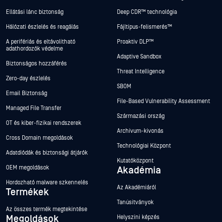
Ellátási lánc biztonság
Deep CDR™ technológia
Hálózati észlelés és reagálás
Fájltípus-felismerés™
A perifériás és eltávolítható
Proaktív DLP™
adathordozók védelme
Adaptive Sandbox
Biztonságos hozzáférés
Threat Intelligence
Zero-day észlelés
SBOM
Email Biztonság
File-Based Vulnerability Assessment
Managed File Transfer
Származási ország
OT és kiber-fizikai rendszerek
Archívum-kivonás
Cross Domain megoldások
Technológiai Központ
Adatdiódák és biztonsági átjárók
Kutatóközpont
OEM megoldások
Akadémia
Hordozható malware szkennelés
Az Akadémiáról
Termékek
Tanúsítványok
Az összes termék megtekintése
Megoldások
Helyszíni képzés