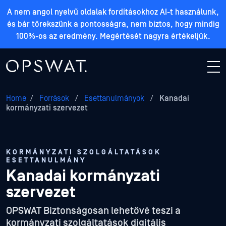
A nem angol nyelvű oldalak fordításokhoz AI-t használunk,
és bár törekszünk a pontosságra, nem biztos, hogy mindig
100%-os az eredmény. Megértését nagyra értékeljük.
Home
/
Források
/
Esettanulmányok
/
Kanadai
kormányzati szervezet
KORMÁNYZATI SZOLGÁLTATÁSOK
ESETTANULMÁNY
Kanadai kormányzati
szervezet
OPSWAT Biztonságosan lehetővé teszi a
kormányzati szolgáltatások digitális