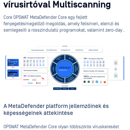
vírusirtóval Multiscanning
Core OPSWAT MetaDefender Core egy fejlett
fenyegetésmegelőző megoldás, amely felismeri, elemzi és
semlegesíti a rosszindulatú programokat, valamint zero-day .
A MetaDefender platform jellemzőinek és
képességeinek áttekintése
OPSWAT MetaDefender Core olyan többszörös víruskeresést