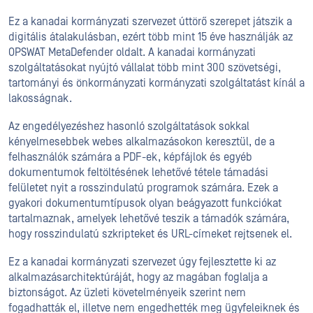
Ez a kanadai kormányzati szervezet úttörő szerepet játszik a
digitális átalakulásban, ezért több mint 15 éve használják az
OPSWAT MetaDefender oldalt. A kanadai kormányzati
szolgáltatásokat nyújtó vállalat több mint 300 szövetségi,
tartományi és önkormányzati kormányzati szolgáltatást kínál a
lakosságnak.
Az engedélyezéshez hasonló szolgáltatások sokkal
kényelmesebbek webes alkalmazásokon keresztül, de a
felhasználók számára a PDF-ek, képfájlok és egyéb
dokumentumok feltöltésének lehetővé tétele támadási
felületet nyit a rosszindulatú programok számára. Ezek a
gyakori dokumentumtípusok olyan beágyazott funkciókat
tartalmaznak, amelyek lehetővé teszik a támadók számára,
hogy rosszindulatú szkripteket és URL-címeket rejtsenek el.
Ez a kanadai kormányzati szervezet úgy fejlesztette ki az
alkalmazásarchitektúráját, hogy az magában foglalja a
biztonságot. Az üzleti követelményeik szerint nem
fogadhatták el, illetve nem engedhették meg ügyfeleiknek és