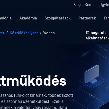
Blog
Karrier
Ügyfé
nológia
Akadémia
Szolgáltatások
Partnerek
Ta
Támogatott
zer
/
Készülékhelyzet
/
Webes
alkalmazáso
ttműködés
sznos funkciót kínálnak, többek között
és azonnali üzenetküldést. Ezek a
ntenek a véletlen vagy rosszindulatú