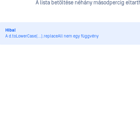
A lista betöltése néhány másodpercig eltart
Hiba!
A d.toLowerCase(...).replaceAll nem egy függvény