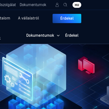
lszolgálat
Dokumentumok
HU
rtalom
A vállalatról
Érdekel
Dokumentumok
Érdekel
k