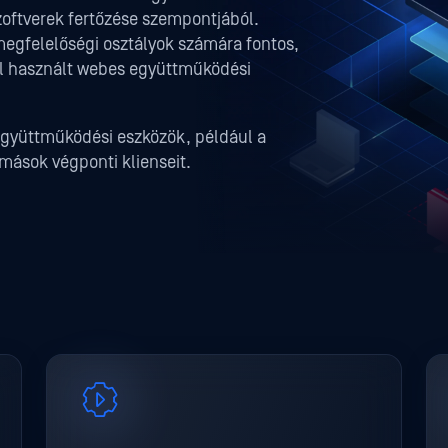
zoftverek fertőzése szempontjából.
megfelelőségi osztályok számára fontos,
al használt webes együttműködési
 együttműködési eszközök, például a
mások végponti klienseit.