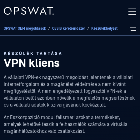
OPSWAT OEM megoldások
/
OESIS keretrendszer
/
Készülékhelyzet
/
VPN klien
KÉSZÜLÉK TARTÁSA
VPN kliens
A vállalati VPN-ek nagyszerű megoldást jelentenek a vállalati
internetforgalom és a magánélet védelmére a nem kívánt
megfigyeléstől. A nem engedélyezett fogyasztói VPN-ek a
vállalaton belül azonban növelik a megfelelés megsértésének
és a vállalati adatok kiszivárgásának kockázatát.
Az Eszközpozíció modul felismeri azokat a termékeket,
amelyek lehetővé teszik a felhasználók számára a virtuális
magánhálózatokhoz való csatlakozást.