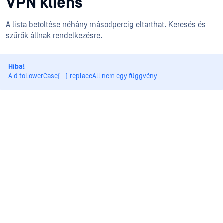
VPN kliens
A lista betöltése néhány másodpercig eltarthat. Keresés és
szűrők állnak rendelkezésre.
Hiba!
A d.toLowerCase(...).replaceAll nem egy függvény