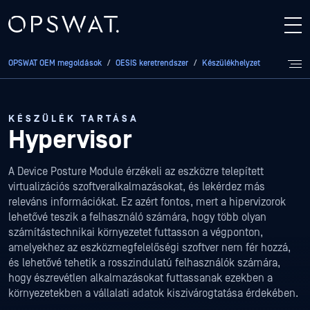
OPSWAT OEM megoldások
/
OESIS keretrendszer
/
Készülékhelyzet
/
Hyperviso
KÉSZÜLÉK TARTÁSA
Hypervisor
A Device Posture Module érzékeli az eszközre telepített
virtualizációs szoftveralkalmazásokat, és lekérdez más
releváns információkat. Ez azért fontos, mert a hipervizorok
lehetővé teszik a felhasználó számára, hogy több olyan
számítástechnikai környezetet futtasson a végponton,
amelyekhez az eszközmegfelelőségi szoftver nem fér hozzá,
és lehetővé tehetik a rosszindulatú felhasználók számára,
hogy észrevétlen alkalmazásokat futtassanak ezekben a
környezetekben a vállalati adatok kiszivárogtatása érdekében.