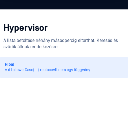
Hypervisor
A lista betöltése néhány másodpercig eltarthat. Keresés és
szűrők állnak rendelkezésre.
Hiba!
A d.toLowerCase(...).replaceAll nem egy függvény