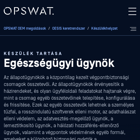
OPSWAT OEM megoldások
/
OESIS keretrendszer
/
Készülékhelyzet
/
Egészség
KÉSZÜLÉK TARTÁSA
Egészségügyi ügynök
Az állapotügynökök a központilag kezelt végpontbiztonsági
csomagok összetevői. Az állapotügynökök érvényesítik a
házirendeket, és olyan ügyféloldali feladatokat hajtanak végre,
mint a csomag egyéb összetevőinek telepítése, konfigurálása
és frissítése. Ezek az egyéb összetevők lehetnek a személyes
tűzfal, a rosszindulatú szoftverek elleni motor, az adathalászat
elleni védelem, az adatvesztés-megelőző ügynök, a
lemeztitkosító ügynök, a hálózati hozzáférés-ellenőrző
ügynök, valamint a végpontok védelmének egyéb formái,
amelyeket a különböző biztonsági gyártók a