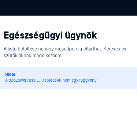
Egészségügyi ügynök
A lista betöltése néhány másodpercig eltarthat. Keresés és
szűrők állnak rendelkezésre.
Hiba!
A d.toLowerCase(...).replaceAll nem egy függvény