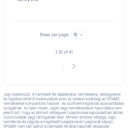
Rows per page
10
1–10 of 41
Jogi nyilatkozat: A harmadik fél vállalatokra, termékeikre, védjegyeikre
és logóikra történő hivatkozások ezen az oldalon kizárólag az OPSWAT
termékekkel kompatibilis hardver- és szoftverintegrációk azonosítására
szolgálnak. Az ilyen nevek, logók vagy termékleírások használata nem
jelenti azt, hogy az érintett védjegyek tulajdonosai kapcsolatban állnak,
szponzorálják vagy támogatják őket. Minden említett védjegy, logó,
terméknév és cégnév a megfelelő tulajdonosok tulajdonát képezi.
OPSWAT nem tart igényt a harmadik fél által használt védjegyek