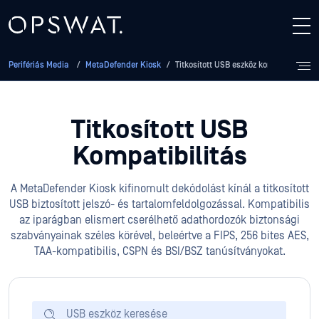
Perifériás Media
/
MetaDefender Kiosk
/
Titkosított USB eszköz kompatibilitás
Titkosított USB
Kompatibilitás
A MetaDefender Kiosk kifinomult dekódolást kínál a titkosított
USB biztosított jelszó- és tartalomfeldolgozással. Kompatibilis
az iparágban elismert cserélhető adathordozók biztonsági
szabványainak széles körével, beleértve a FIPS, 256 bites AES,
TAA-kompatibilis, CSPN és BSI/BSZ tanúsítványokat.