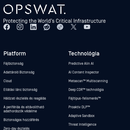
Platform
Technológia
Fájlbiztonság
Predictive Alin AI
Adattároló Biztonság
AI Content Inspector
Cloud
Metascan™ Multiscanning
Ellátási lánc biztonság
Deep CDR™ technológia
Hálózati észlelés és reagálás
Fájltípus-felismerés™
A perifériás és eltávolítható
Proaktív DLP™
adathordozók védelme
Adaptive Sandbox
Biztonságos hozzáférés
Threat Intelligence
Zero-day észlelés