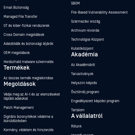
SBOM
Email Biztonság
File-Based Vulnerability Assessment
Managed File Transfer
Származási ország
OT és kiber-fizikai rendszerek
Archívum-kivonás
Cross Domain megoldások
Technológiai Központ
Adatdiódák és biztonsági átjárók
Kutatóközpont
OEM megoldások
Akadémia
Hordozható malware szkennelés
Az Akadémiáról
Termékek
Tanúsítványok
Az összes termék megtekintése
Megoldások
Helyszíni képzés
Ösztöndíj program
Védje meg az AI-t és az elemzéseket
tápláló adatokat
Engedélyezett képzési program
Patch Management
Tartalom
A vállalatról
Digitális bizonyítékok védelme a
bűnüldözésben
Rólunk
Kormány, védelem és hírszerzés