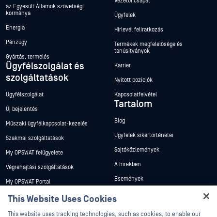
Vezetői csapat
az Egyesült Államok szövetségi
kormánya
Ügyfelek
Energia
Hírlevél feliratkozás
Pénzügy
Termékek megfelelősége és
tanúsítványok
Gyártás, termelés
Ügyfélszolgálat és
Karrier
szolgáltatások
Nyitott pozíciók
Ügyfélszolgálat
Kapcsolatfelvétel
Tartalom
Új bejelentés
Blog
Műszaki ügyfélkapcsolat-kezelés
Ügyfelek sikertörténetei
Szakmai szolgáltatások
Sajtóközlemények
My OPSWAT felügyelete
A hírekben
Végrehajtási szolgáltatások
Események
My OPSWAT Portal
Webináriumok
Műszaki dokumentáció
This Website Uses Cookies
Adatlapok
Hey there!
Képzések
This website uses tracking technologies, such as cookies, to enable our