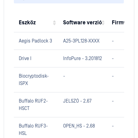
Eszköz
Software verzió
Firmware 
Aegis Padlock 3
A25-3PL128-XXXX
-
Drive I
InfoPure - 3.201812
-
Biocryptodisk-
-
-
ISPX
Buffalo RUF2-
JELSZÓ - 2.67
-
HSCT
Buffalo RUF3-
OPEN_HS - 2.68
-
HSL