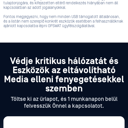
tulajdonjogára, és kifejezetten eltérő rendelkezés hiányában nem áll
kapcsolatban az adott jogalanyokkal.
Fontos megjegyezni, hogy nem minden USB támogatott általánosan,
és a listán nem szereplő konkrét eszközök esetében a felhasználóknak
ajánlott kapcsolatba lépni OPSWAT ügyfélszolgálatával.
Védje kritikus hálózatát és
Eszközök az eltávolítható
Media elleni fenyegetésekkel
szemben
Töltse ki az űrlapot, és 1 munkanapon belül
felvesszük Önnel a kapcsolatot.