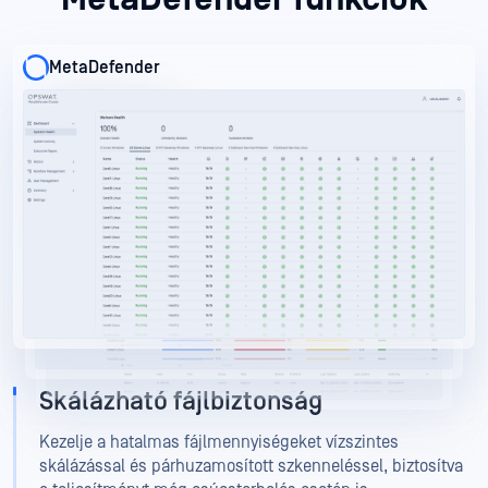
MetaDefender
MetaDefender
MetaDefender
Skálázható fájlbiztonság
Kezelje a hatalmas fájlmennyiségeket vízszintes
skálázással és párhuzamosított szkenneléssel, biztosítva