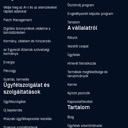
Ösztöndíj program
Védje meg az AI-t és az elemzéseket
tápláló adatokat
Engedélyezett képzési program
Patch Management
Tartalom
A vállalatról
Digitális bizonyítékok védelme a
bűnüldözésben
Rólunk
Kormány, védelem és hírszerzés
Vezetői csapat
az Egyesült Államok szövetségi
kormánya
Ügyfelek
Energia
Hírlevél feliratkozás
Pénzügy
Termékek megfelelősége és
tanúsítványok
Gyártás, termelés
Ügyfélszolgálat és
Karrier
szolgáltatások
Nyitott pozíciók
Ügyfélszolgálat
Kapcsolatfelvétel
Tartalom
Új bejelentés
Blog
Műszaki ügyfélkapcsolat-kezelés
Ügyfelek sikertörténetei
Szakmai szolgáltatások