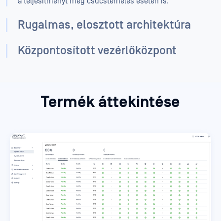
a teljesítményt még csúcsterhelés esetén is.
Rugalmas, elosztott architektúra
Központosított vezérlőközpont
Termék áttekintése