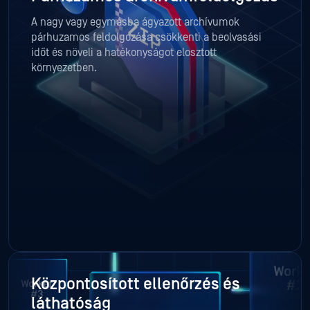
A nagy vagy egymásba ágyazott archívumok
párhuzamos feldolgozása csökkenti a beolvasási
időt és növeli a hatékonyságot elosztott
környezetben.
Központosított ellenőrzés és
láthatóság