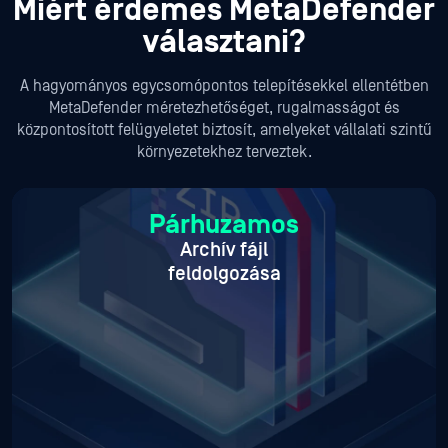
Miért érdemes MetaDefender
választani?
A hagyományos egycsomópontos telepítésekkel ellentétben
MetaDefender méretezhetőséget, rugalmasságot és
központosított felügyeletet biztosít, amelyeket vállalati szintű
környezetekhez terveztek.
Párhuzamos
Archív fájl
feldolgozása