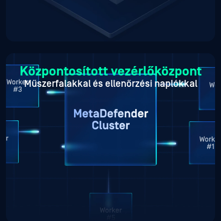
Központosított vezérlőközpont
Műszerfalakkal és ellenőrzési naplókkal