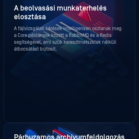
A beolvasási munkaterhelés
elosztása
A fájlvizsgálati kérések intelligensen oszlanak meg
a Core példányok között a RabbitMQ és a Redis
segítségével, ami szűk keresztmetszetek nélküli
átbocsátást biztosít.
Párhuzamos archívumfeldolgozás