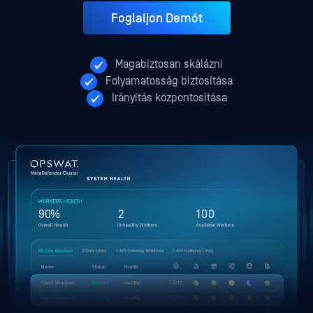
Foglaljon Demót
Magabiztosan skálázni
Folyamatosság biztosítása
Irányítás központosítása
0
%
0
0
12
0