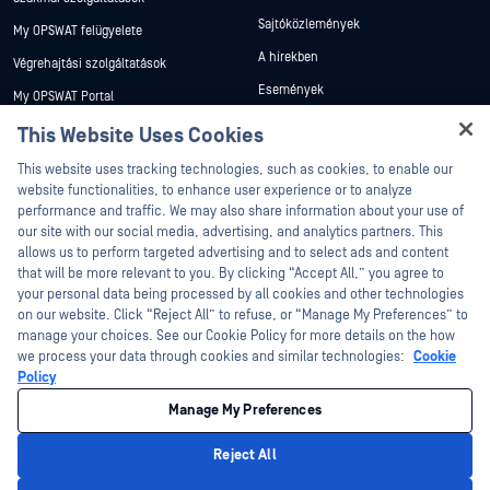
Sajtóközlemények
My OPSWAT felügyelete
A hírekben
Végrehajtási szolgáltatások
Események
My OPSWAT Portal
Webináriumok
Műszaki dokumentáció
This Website Uses Cookies
Adatlapok
Hey there!
Képzések
This website uses tracking technologies, such as cookies, to enable our
I'm Ozzy, your OPSWAT virtual assistant.
Fehér könyvek
website functionalities, to enhance user experience or to analyze
Biztonsági sebezhetőségi program
How can I help you secure what's critical
performance and traffic. We may also share information about your use of
Partnerek
Ingyenes eszközök
today?
our site with our social media, advertising, and analytics partners. This
allows us to perform targeted advertising and to select ads and content
Tanúsítvány
that will be more relevant to you. By clicking “Accept All,” you agree to
Technológiai partnerek
your personal data being processed by all cookies and other technologies
on our website. Click “Reject All” to refuse, or “Manage My Preferences” to
Channel partner program
manage your choices. See our Cookie Policy for more details on the how
we process your data through cookies and similar technologies:
Cookie
©2026 OPSWAT . Minden jog fenntartva. OPSWAT, MetaDefender, Metascan,
Policy
MetaAccess, az OPSWAT , Trust no File. Trust No Device., OPSWAT , Protecting the
World's Critical Infrastructure, Deep CDR™ Technology, InQuest, az InQuest logó,
Manage My Preferences
DFI, RetroHunt, Deep File Inspection és Join the Hunt az OPSWAT védjegyei. A
harmadik felek védjegyei a megfelelő tulajdonosok tulajdonát képezik.
Jogi
Adatvédelmi szabályzat
Cookie beállítások kezelése
Az Ön
Reject All
kaliforniai adatvédelmi döntései
Privacy Policy