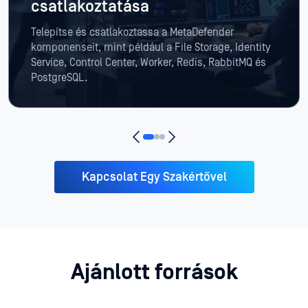
csatlakoztatása
Telepítse és csatlakoztassa a MetaDefender
komponenseit, mint például a File Storage, Identity
Service, Control Center, Worker, Redis, RabbitMQ és
PostgreSQL.
Kapcsolat Egy Szakértővel
Ajánlott források