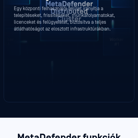
Egy központi felhasználói felület irányítja a
telepítéseket, frissítéseket, munkafolyamatokat,
licenceket és felügyeletet, biztosítva a teljes
átláthatóságot az elosztott infrastruktúrákban.
MetaDefender funkciók