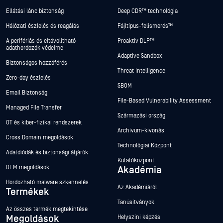
Ellátási lánc biztonság
Deep CDR™ technológia
Hálózati észlelés és reagálás
Fájltípus-felismerés™
A perifériás és eltávolítható
Proaktív DLP™
adathordozók védelme
Adaptive Sandbox
Biztonságos hozzáférés
Threat Intelligence
Zero-day észlelés
SBOM
Email Biztonság
File-Based Vulnerability Assessment
Managed File Transfer
Származási ország
OT és kiber-fizikai rendszerek
Archívum-kivonás
Cross Domain megoldások
Technológiai Központ
Adatdiódák és biztonsági átjárók
Kutatóközpont
OEM megoldások
Akadémia
Hordozható malware szkennelés
Az Akadémiáról
Termékek
Tanúsítványok
Az összes termék megtekintése
Megoldások
Helyszíni képzés