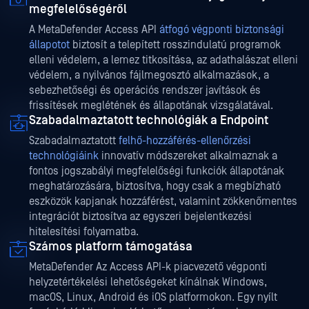
megfelelőségéről
A MetaDefender Access API
átfogó végponti biztonsági
állapotot
biztosít a telepített rosszindulatú programok
elleni védelem, a lemez titkosítása, az adathalászat elleni
védelem, a nyilvános fájlmegosztó alkalmazások, a
sebezhetőségi és operációs rendszer javítások és
frissítések meglétének és állapotának vizsgálatával.
Szabadalmaztatott technológiák a Endpoint
Szabadalmaztatott
felhő-hozzáférés-ellenőrzési
technológiáink
innovatív módszereket alkalmaznak a
fontos jogszabályi megfelelőségi funkciók állapotának
meghatározására, biztosítva, hogy csak a megbízható
eszközök kapjanak hozzáférést, valamint zökkenőmentes
integrációt biztosítva az egyszeri bejelentkezési
hitelesítési folyamatba.
Számos platform támogatása
MetaDefender Az Access API-k piacvezető végponti
helyzetértékelési lehetőségeket kínálnak Windows,
macOS, Linux, Android és iOS platformokon. Egy nyílt