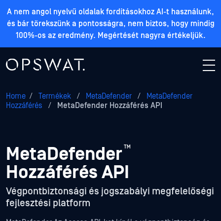
A nem angol nyelvű oldalak fordításokhoz AI-t használunk,
és bár törekszünk a pontosságra, nem biztos, hogy mindig
100%-os az eredmény. Megértését nagyra értékeljük.
Home
/
Termékek
/
MetaDefender
/
MetaDefender
Hozzáférés
/
MetaDefender Hozzáférés API
MetaDefender
™
Hozzáférés API
Végpontbiztonsági és jogszabályi megfelelőségi
fejlesztési platform