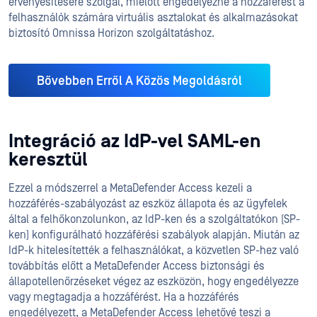
érvényesítésére szolgál, mielőtt engedélyezné a hozzáférést a
felhasználók számára virtuális asztalokat és alkalmazásokat
biztosító Omnissa Horizon szolgáltatáshoz.
Bővebben Erről A Közös Megoldásról
Integráció az IdP-vel SAML-en
keresztül
Ezzel a módszerrel a MetaDefender Access kezeli a
hozzáférés-szabályozást az eszköz állapota és az ügyfelek
által a felhőkonzolunkon, az IdP-ken és a szolgáltatókon (SP-
ken) konfigurálható hozzáférési szabályok alapján. Miután az
IdP-k hitelesítették a felhasználókat, a közvetlen SP-hez való
továbbítás előtt a MetaDefender Access biztonsági és
állapotellenőrzéseket végez az eszközön, hogy engedélyezze
vagy megtagadja a hozzáférést. Ha a hozzáférés
engedélyezett, a MetaDefender Access lehetővé teszi a