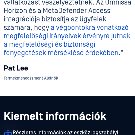
vállalkozást veszélyeztetnek. Az Omnissa
Horizon és a MetaDefender Access
integrációja biztosítja az ügyfelek
számára, hogy
a végpontokra vonatkozó
megfelelőségi irányelvek érvényre jutnak
a megfelelőségi és biztonsági
fenyegetések mérséklése érdekében
."
Pat Lee
Termékmenedzsment Alelnök
Kiemelt információk
Részletes információk az eszköz jogszabályi