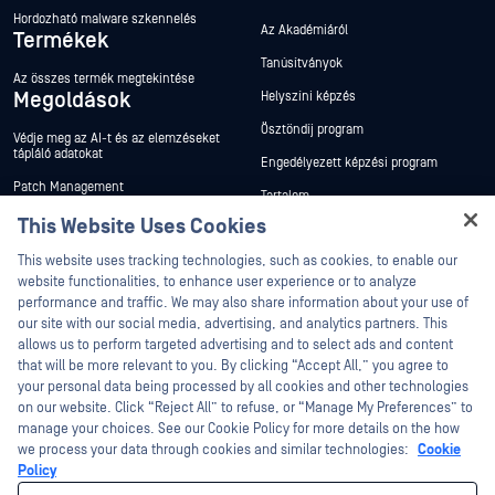
Hordozható malware szkennelés
Az Akadémiáról
Termékek
Tanúsítványok
Az összes termék megtekintése
Megoldások
Helyszíni képzés
Ösztöndíj program
Védje meg az AI-t és az elemzéseket
tápláló adatokat
Engedélyezett képzési program
Patch Management
Tartalom
A vállalatról
Digitális bizonyítékok védelme a
This Website Uses Cookies
bűnüldözésben
Hey there!
Rólunk
This website uses tracking technologies, such as cookies, to enable our
Kormány, védelem és hírszerzés
I'm Ozzy, your OPSWAT virtual assistant.
website functionalities, to enhance user experience or to analyze
Vezetői csapat
How can I help you secure what's critical
az Egyesült Államok szövetségi
performance and traffic. We may also share information about your use of
kormánya
Ügyfelek
today?
our site with our social media, advertising, and analytics partners. This
allows us to perform targeted advertising and to select ads and content
Energia
Hírlevél feliratkozás
that will be more relevant to you. By clicking “Accept All,” you agree to
Pénzügy
your personal data being processed by all cookies and other technologies
Termékek megfelelősége és
tanúsítványok
on our website. Click “Reject All” to refuse, or “Manage My Preferences” to
Gyártás, termelés
manage your choices. See our Cookie Policy for more details on the how
Ügyfélszolgálat és
Karrier
we process your data through cookies and similar technologies:
Cookie
szolgáltatások
Nyitott pozíciók
Policy