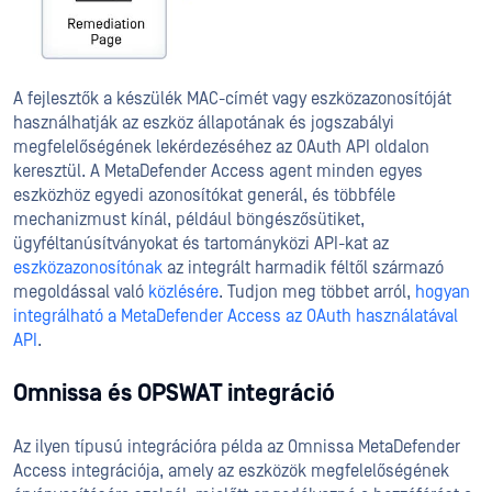
A fejlesztők a készülék MAC-címét vagy eszközazonosítóját
használhatják az eszköz állapotának és jogszabályi
megfelelőségének lekérdezéséhez az OAuth API oldalon
keresztül. A MetaDefender Access agent minden egyes
eszközhöz egyedi azonosítókat generál, és többféle
mechanizmust kínál, például böngészősütiket,
ügyféltanúsítványokat és tartományközi API-kat az
eszközazonosítónak
az integrált harmadik féltől származó
megoldással való
közlésére
. Tudjon meg többet arról,
hogyan
integrálható a MetaDefender Access az OAuth használatával
API
.
Omnissa és OPSWAT integráció
Az ilyen típusú integrációra példa az Omnissa MetaDefender
Access integrációja, amely az eszközök megfelelőségének