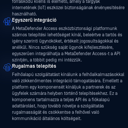
forráskódú kliens is elérhető, amely a tárgyak
internetének (IoT) eszközei biztonságának érvényesítésére
használható.
Egyszerű integráció
A MetaDefender Access eszközbiztonsági platformunk
számos telepítési lehetőséget kínál, beleértve a tartós és
igény szerinti ügynököket, értékelt jogosultságokkal és
anélkül. Nincs szükség saját ügynök kifejlesztésére,
egyszerűen integrálhatja a MetaDefender Access-t a API
szintjén, a többit pedig mi intézzük.
Rugalmas telepítés
Felhőalapú szolgáltatást kínálunk a felhőalkalmazásokkal
való zökkenőmentes integráció támogatására. Emellett a
platform egy komponensét kínáljuk a partnerek és az
ügyfelek számára helyben történő telepítésekhez. Ez a
komponens tartalmazza a teljes API és a fiókalapú
adattárolást, hogy tovább növelje a szolgáltatás
rugalmasságát és csökkentse a felhővel való
kommunikáció általános költségeit.