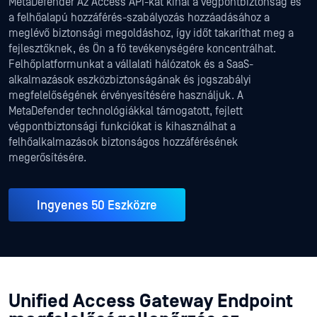
MetaDefender Az Access API-kat kínál a végpontbiztonság és
a felhőalapú hozzáférés-szabályozás hozzáadásához a
meglévő biztonsági megoldáshoz, így időt takaríthat meg a
fejlesztőknek, és Ön a fő tevékenységére koncentrálhat.
Felhőplatformunkat a vállalati hálózatok és a SaaS-
alkalmazások eszközbiztonságának és jogszabályi
megfelelőségének érvényesítésére használjuk. A
MetaDefender technológiákkal támogatott, fejlett
végpontbiztonsági funkciókat is kihasználhat a
felhőalkalmazások biztonságos hozzáférésének
megerősítésére.
Ingyenes 50 Eszközre
Unified Access Gateway Endpoint