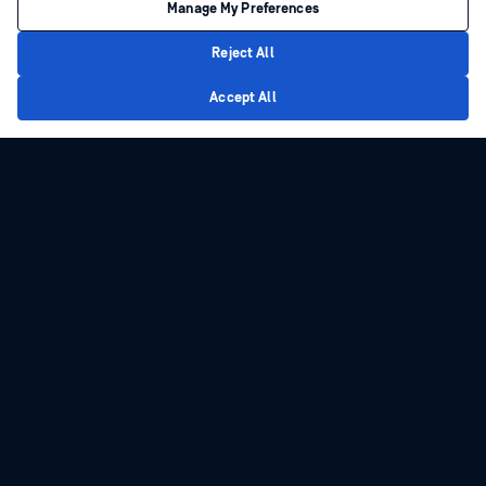
Ügyfélszolgálat
Kapcsolatfelvétel
Manage My Preferences
Tartalom
Új bejelentés
Reject All
Blog
Műszaki ügyfélkapcsolat-kezelés
Privacy Policy
Accept All
Ügyfelek sikertörténetei
Szakmai szolgáltatások
Sajtóközlemények
My OPSWAT felügyelete
A hírekben
Végrehajtási szolgáltatások
Események
My OPSWAT Portal
Webináriumok
Műszaki dokumentáció
Adatlapok
Képzések
Fehér könyvek
Biztonsági sebezhetőségi program
Partnerek
Ingyenes eszközök
Tanúsítvány
Technológiai partnerek
Channel partner program
©2026 OPSWAT . Minden jog fenntartva. OPSWAT, MetaDefender, Metascan,