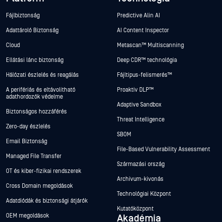
Fájlbiztonság
Predictive Alin AI
Adattároló Biztonság
AI Content Inspector
Cloud
Metascan™ Multiscanning
Ellátási lánc biztonság
Deep CDR™ technológia
Hálózati észlelés és reagálás
Fájltípus-felismerés™
A perifériás és eltávolítható
Proaktív DLP™
adathordozók védelme
Adaptive Sandbox
Biztonságos hozzáférés
Threat Intelligence
Zero-day észlelés
SBOM
Email Biztonság
File-Based Vulnerability Assessment
Managed File Transfer
Származási ország
OT és kiber-fizikai rendszerek
Archívum-kivonás
Cross Domain megoldások
Technológiai Központ
Adatdiódák és biztonsági átjárók
Kutatóközpont
OEM megoldások
Akadémia