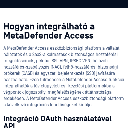
Hogyan integrálható a
MetaDefender Access
A MetaDefender Access eszközbiztonsági platform a vállalati
hálózatok és a SaaS-alkalmazások biztonságos hozzáférési
megoldásainak, például SSL VPN, IPSEC VPN, hálózati
hozzáférés-szabályozás (NAC), felhő-hozzáférési biztonsági
brókerek (CASB) és egyszeri bejelentkezés (SSO) javítására
használható. Ezen túlmenően a MetaDefender Access funkciói
integrálhatók a távfelügyeleti és -kezelési platformokba a
végpontok jogszabályi megfelelőségének átláthatósága
érdekében. A MetaDefender Access eszközbiztonsági platform
a következő integrációs lehetőségeket kínálja:
Integráció OAuth használatával
API