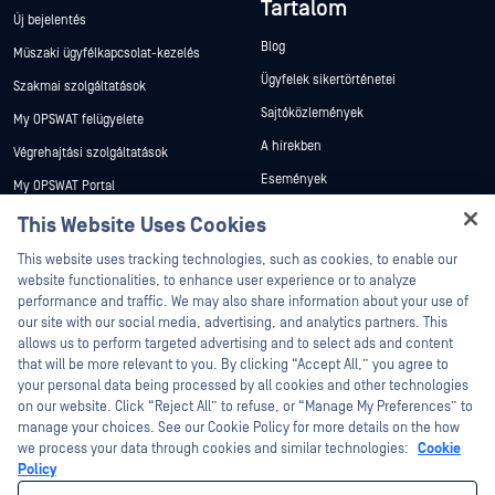
Tartalom
Új bejelentés
Blog
Műszaki ügyfélkapcsolat-kezelés
Ügyfelek sikertörténetei
Szakmai szolgáltatások
Sajtóközlemények
My OPSWAT felügyelete
A hírekben
Végrehajtási szolgáltatások
Események
My OPSWAT Portal
Webináriumok
Műszaki dokumentáció
This Website Uses Cookies
Adatlapok
Hey there!
Képzések
This website uses tracking technologies, such as cookies, to enable our
I'm Ozzy, your OPSWAT virtual assistant.
Fehér könyvek
website functionalities, to enhance user experience or to analyze
Biztonsági sebezhetőségi program
How can I help you secure what's critical
performance and traffic. We may also share information about your use of
Partnerek
Ingyenes eszközök
today?
our site with our social media, advertising, and analytics partners. This
allows us to perform targeted advertising and to select ads and content
Tanúsítvány
that will be more relevant to you. By clicking “Accept All,” you agree to
Technológiai partnerek
your personal data being processed by all cookies and other technologies
on our website. Click “Reject All” to refuse, or “Manage My Preferences” to
Channel partner program
manage your choices. See our Cookie Policy for more details on the how
we process your data through cookies and similar technologies:
Cookie
©2026 OPSWAT . Minden jog fenntartva. OPSWAT, MetaDefender, Metascan,
Policy
MetaAccess, az OPSWAT , Trust no File. Trust No Device., OPSWAT , Protecting the