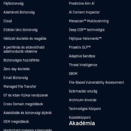
Fájlbiztonság
Predictive Alin AI
Adattároló Biztonság
AI Content Inspector
Cloud
Metascan™ Multiscanning
Ellátási lánc biztonság
Deep CDR™ technológia
Hálózati észlelés és reagálás
Fájltípus-felismerés™
A perifériás és eltávolítható
Proaktív DLP™
adathordozók védelme
Adaptive Sandbox
Biztonságos hozzáférés
Threat Intelligence
Zero-day észlelés
SBOM
Email Biztonság
File-Based Vulnerability Assessment
Managed File Transfer
Származási ország
OT és kiber-fizikai rendszerek
Archívum-kivonás
Cross Domain megoldások
Technológiai Központ
Adatdiódák és biztonsági átjárók
Kutatóközpont
OEM megoldások
Akadémia
Hordozható malware szkennelés