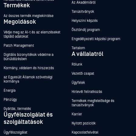
Az Akadémiáról
Termékek
Tanúsítványok
Az összes termék megtekintése
Megoldások
Helyszíni képzés
Ösztöndíj program
Védje meg az AI-t és az elemzéseket
tápláló adatokat
Engedélyezett képzési program
Patch Management
Tartalom
A vállalatról
Digitális bizonyítékok védelme a
bűnüldözésben
Rólunk
Kormány, védelem és hírszerzés
Vezetői csapat
az Egyesült Államok szövetségi
kormánya
Ügyfelek
Energia
Hírlevél feliratkozás
Pénzügy
Termékek megfelelősége és
tanúsítványok
Gyártás, termelés
Ügyfélszolgálat és
Karrier
szolgáltatások
Nyitott pozíciók
Ügyfélszolgálat
Kapcsolatfelvétel