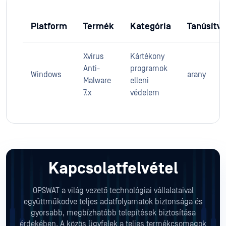
Platform
Termék
Kategória
Tanúsítv
Xvirus
Kártékony
Anti-
programok
Windows
arany
Malware
elleni
7.x
védelem
Kapcsolatfelvétel
OPSWAT a világ vezető technológiai vállalataival
együttműködve teljes adatfolyamatok biztonsága és
gyorsabb, megbízhatóbb telepítések biztosítása
érdekében. A közös ügyfelek a teljes termékcsomagok