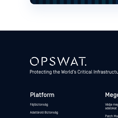
Platform
Meg
Fájlbiztonság
Védje meg
adatokat
Adattároló Biztonság
Patch M