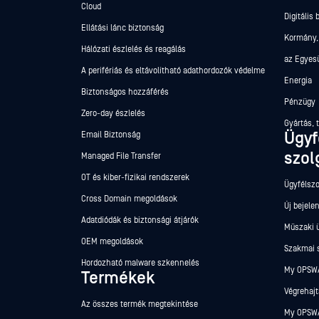
Cloud
Digitális
Ellátási lánc biztonság
Kormány,
Hálózati észlelés és reagálás
az Egyes
A perifériás és eltávolítható adathordozók védelme
Energia
Biztonságos hozzáférés
Pénzügy
Zero-day észlelés
Gyártás, 
Ügyf
Email Biztonság
szol
Managed File Transfer
OT és kiber-fizikai rendszerek
Ügyfélszo
Cross Domain megoldások
Új bejele
Adatdiódák és biztonsági átjárók
Műszaki 
OEM megoldások
Szakmai 
Hordozható malware szkennelés
My OPSWA
Termékek
Végrehajt
Az összes termék megtekintése
My OPSWA