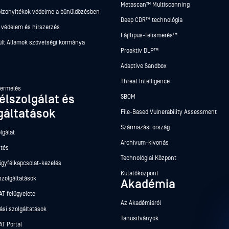
Metascan™ Multiscanning
 bizonyítékok védelme a bűnüldözésben
Deep CDR™ technológia
 védelem és hírszerzés
Fájltípus-felismerés™
ült Államok szövetségi kormánya
Proaktív DLP™
Adaptive Sandbox
Threat Intelligence
termelés
élszolgálat és
SBOM
gáltatások
File-Based Vulnerability Assessment
Származási ország
lgálat
Archívum-kivonás
ntés
Technológiai Központ
ügyfélkapcsolat-kezelés
Kutatóközpont
szolgáltatások
Akadémia
T felügyelete
Az Akadémiáról
ási szolgáltatások
Tanúsítványok
T Portal