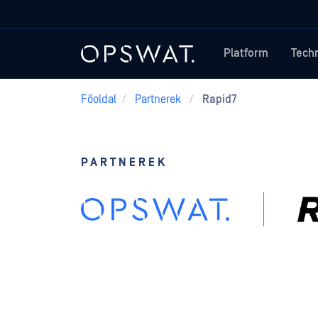
Platform
Tech
Főoldal
/
Partnerek
/
Rapid7
PARTNEREK
Rapid7 + 