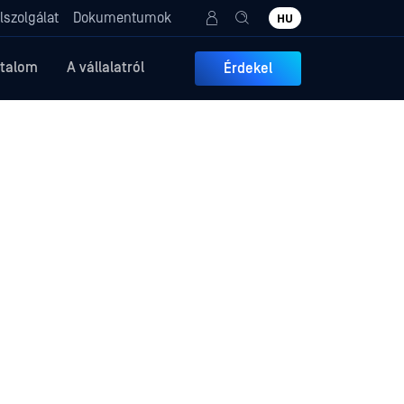
lszolgálat
Dokumentumok
HU
rtalom
A vállalatról
Érdekel