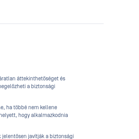
áratlan áttekinthetőséget és
egelőzheti a biztonsági
nne, ha többé nem kellene
ahelyett, hogy alkalmazkodnia
jelentősen javítják a biztonsági