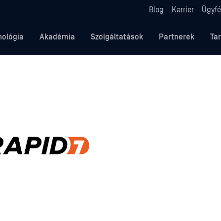
Blog
Karrier
Ügyfé
nológia
Akadémia
Szolgáltatások
Partnerek
Ta
OPSWAT