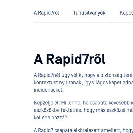
A Rapid7ről
Tanúsítványok
Kapcs
A Rapid7ről
A Rapid7nél úgy vélik, hogy a biztonság teré
kontextust nyújtanak, így világos képet adn
incidenseket.
Képzelje el: Mi lenne, ha csapata kevesebb 
eszközökbe fektetnie, hogy más eszközei műk
kellene hozzá?
A Rapid7 csapata elkötelezett amellett, hog