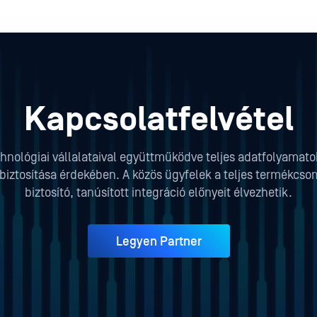
Kapcsolatfelvétel
hnológiai vállalataival együttműködve teljes adatfolyamat
iztosítása érdekében. A közös ügyfelek a teljes termékcso
biztosító, tanúsított integráció előnyeit élvezhetik.
Legyen Partner