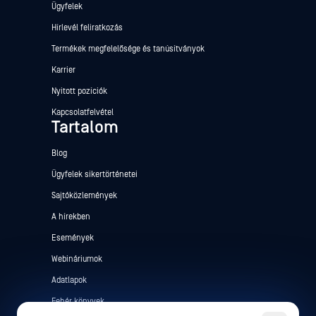
Ügyfelek
Hírlevél feliratkozás
Termékek megfelelősége és tanúsítványok
Karrier
Nyitott pozíciók
Kapcsolatfelvétel
Tartalom
Blog
Ügyfelek sikertörténetei
Sajtóközlemények
A hírekben
Események
Webináriumok
Adatlapok
Fehér könyvek