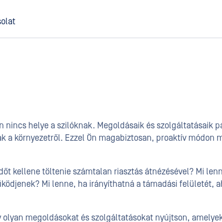
olat
n nincs helye a szilóknak. Megoldásaik és szolgáltatásaik p
ak a környezetről. Ezzel Ön magabiztosan, proaktív módon m
időt kellene töltenie számtalan riasztás átnézésével? Mi le
ödjenek? Mi lenne, ha irányíthatná a támadási felületét, 
y olyan megoldásokat és szolgáltatásokat nyújtson, amelyek 