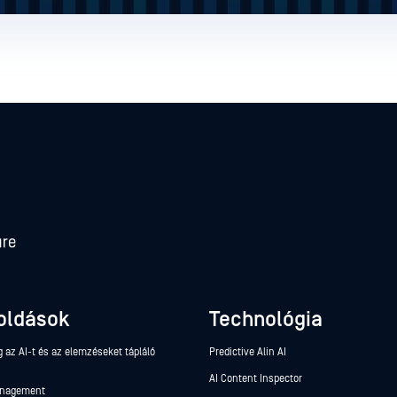
oldások
Technológia
 az AI-t és az elemzéseket tápláló
Predictive Alin AI
AI Content Inspector
anagement