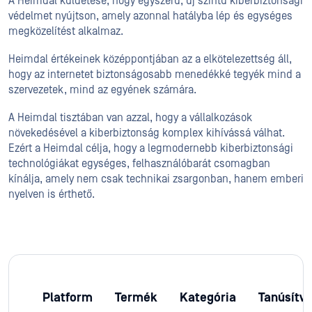
A Heimdal küldetése, hogy egyszerű, új szintű kiberbiztonsági
védelmet nyújtson, amely azonnal hatályba lép és egységes
megközelítést alkalmaz.
Heimdal értékeinek középpontjában az a elkötelezettség áll,
hogy az internetet biztonságosabb menedékké tegyék mind a
szervezetek, mind az egyének számára.
A Heimdal tisztában van azzal, hogy a vállalkozások
növekedésével a kiberbiztonság komplex kihívássá válhat.
Ezért a Heimdal célja, hogy a legmodernebb kiberbiztonsági
technológiákat egységes, felhasználóbarát csomagban
kínálja, amely nem csak technikai zsargonban, hanem emberi
nyelven is érthető.
Platform
Termék
Kategória
Tanúsítv