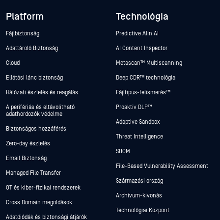
Platform
Technológia
Fájlbiztonság
Predictive Alin AI
Adattároló Biztonság
AI Content Inspector
Cloud
Metascan™ Multiscanning
Ellátási lánc biztonság
Deep CDR™ technológia
Hálózati észlelés és reagálás
Fájltípus-felismerés™
A perifériás és eltávolítható
Proaktív DLP™
adathordozók védelme
Adaptive Sandbox
Biztonságos hozzáférés
Threat Intelligence
Zero-day észlelés
SBOM
Email Biztonság
File-Based Vulnerability Assessment
Managed File Transfer
Származási ország
OT és kiber-fizikai rendszerek
Archívum-kivonás
Cross Domain megoldások
Technológiai Központ
Adatdiódák és biztonsági átjárók