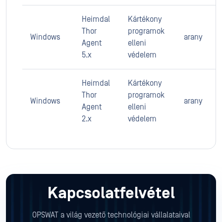
Heimdal
Kártékony
Thor
programok
Windows
arany
Agent
elleni
5.x
védelem
Heimdal
Kártékony
Thor
programok
Windows
arany
Agent
elleni
2.x
védelem
Kapcsolatfelvétel
OPSWAT a világ vezető technológiai vállalataival