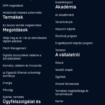
Kutatóközpont
OEM megoldások
Akadémia
Hordozható malware szkennelés
Az Akadémiáról
Termékek
Tanúsítványok
Az összes termék megtekintése
Megoldások
Helyszíni képzés
Ösztöndíj program
Védje meg az AI-t és az elemzéseket
tápláló adatokat
Engedélyezett képzési program
Patch Management
Tartalom
A vállalatról
Digitális bizonyítékok védelme a
bűnüldözésben
Rólunk
Kormány, védelem és hírszerzés
Vezetői csapat
az Egyesült Államok szövetségi
kormánya
Ügyfelek
Energia
Hírlevél feliratkozás
Pénzügy
Termékek megfelelősége és
tanúsítványok
Gyártás, termelés
Ügyfélszolgálat és
Karrier