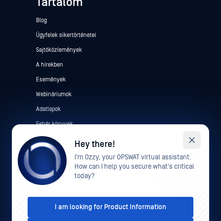
Tartalom
Blog
Ügyfelek sikertörténetei
Sajtóközlemények
A hírekben
Események
Webináriumok
Adatlapok
Fehér könyvek
Ingyenes eszközök
Hey there!
I'm Ozzy, your OPSWAT virtual assistant.
How can I help you secure what's critical
today?
I am looking for Product Information