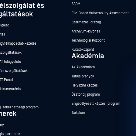
élszolgálat és
SBOM
gáltatások
File-Based Vulnerability Assessment
Származási ország
lgálat
Archívum-kivonás
ntés
Technológiai Központ
ügyfélkapcsolat-kezelés
Kutatóközpont
szolgáltatások
Akadémia
T felügyelete
Az Akadémiáról
ási szolgáltatások
Tanúsítványok
T Portal
Helyszíni képzés
dokumentáció
Ösztöndíj program
Engedélyezett képzési program
gi sebezhetőségi program
nerek
Tartalom
ány
iai partnerek