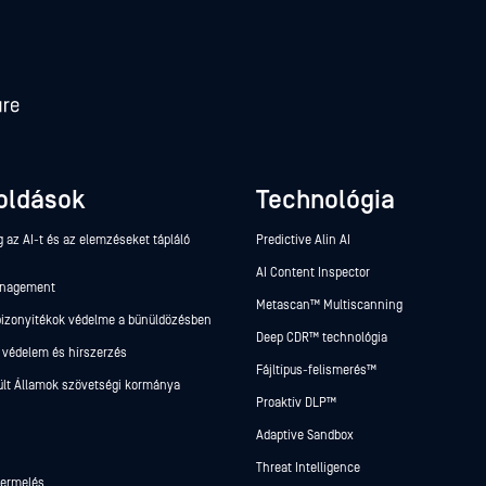
oldások
Technológia
 az AI-t és az elemzéseket tápláló
Predictive Alin AI
AI Content Inspector
anagement
Metascan™ Multiscanning
 bizonyítékok védelme a bűnüldözésben
Deep CDR™ technológia
 védelem és hírszerzés
Fájltípus-felismerés™
ült Államok szövetségi kormánya
Proaktív DLP™
Adaptive Sandbox
Threat Intelligence
termelés