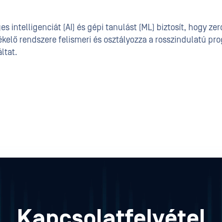
 intelligenciát (AI) és gépi tanulást (ML) biztosít, hogy ze
ékelő rendszere felismeri és osztályozza a rosszindulatú pr
ltat.
Kapcsolatfelvétel