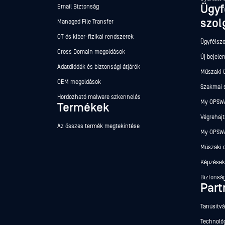
Ügyf
Email Biztonság
szol
Managed File Transfer
OT és kiber-fizikai rendszerek
Ügyfélszo
Cross Domain megoldások
Új bejele
Adatdiódák és biztonsági átjárók
Műszaki 
OEM megoldások
Szakmai 
Hordozható malware szkennelés
My OPSWA
Termékek
Végrehajt
Az összes termék megtekintése
My OPSWA
Műszaki 
Képzések
Biztonsá
Part
Tanúsítv
Technológ