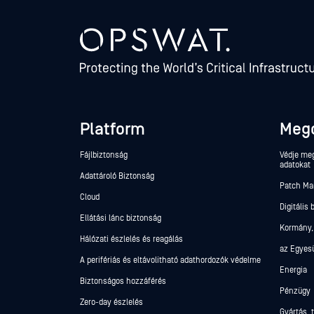
Platform
Meg
Fájlbiztonság
Védje meg
adatokat
Adattároló Biztonság
Patch M
Cloud
Digitális
Ellátási lánc biztonság
Kormány,
Hálózati észlelés és reagálás
az Egyes
A perifériás és eltávolítható adathordozók védelme
Energia
Biztonságos hozzáférés
Pénzügy
Zero-day észlelés
Gyártás, 