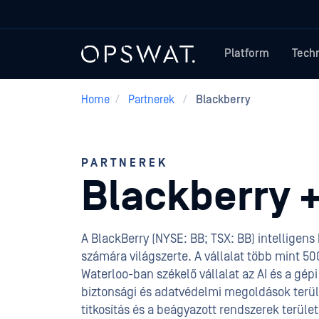
Platform
Tech
Home
/
Partnerek
/
Blackberry
PARTNEREK
Blackberry 
A BlackBerry (NYSE: BB; TSX: BB) intelligens
számára világszerte. A vállalat több mint 5
Waterloo-ban székelő vállalat az AI és a gép
biztonsági és adatvédelmi megoldások terüle
titkosítás és a beágyazott rendszerek terüle