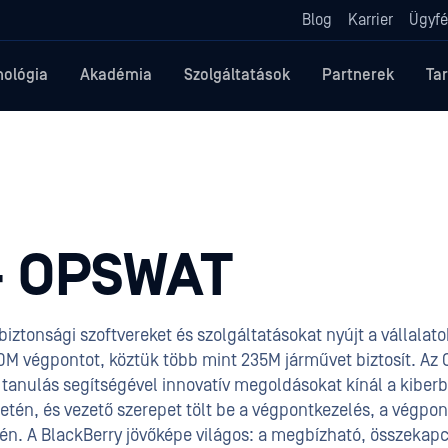
Blog
Karrier
Ügyfé
nológia
Akadémia
Szolgáltatások
Partnerek
Ta
+ OPSWAT
 biztonsági szoftvereket és szolgáltatásokat nyújt a vállala
00M végpontot, köztük több mint 235M járművet biztosít. Az 
i tanulás segítségével innovatív megoldásokat kínál a kiberb
tén, és vezető szerepet tölt be a végpontkezelés, a végpon
tén. A BlackBerry jövőképe világos: a megbízható, összekapc