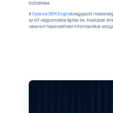
biztosítása.
A
Cylance OEM Engine
beágyazott mesterséges
az IoT-végpontokba építse be. Kockázati ért
valamint hasznosítható információkat szolgá