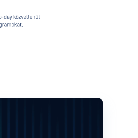
ro-day közvetlenül
ogramokat,