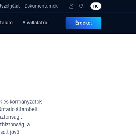
lszolgálat
Dokumentumok
HU
rtalom
A vállalatról
Érdekel
tok és kormányzatok
Ontario állambeli
iztonsági,
tbiztonság, a
solt jövő