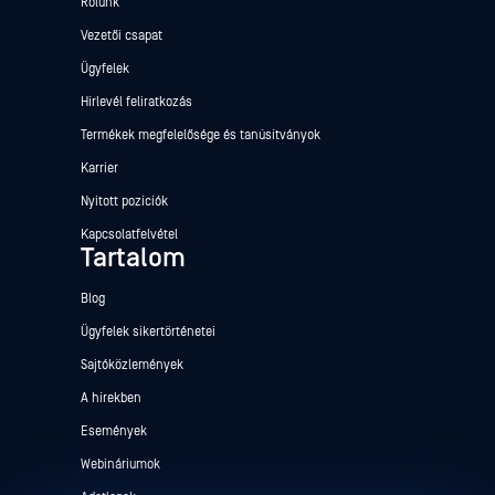
Rólunk
Vezetői csapat
Ügyfelek
Hírlevél feliratkozás
Termékek megfelelősége és tanúsítványok
Karrier
Nyitott pozíciók
Kapcsolatfelvétel
Tartalom
Blog
Ügyfelek sikertörténetei
Sajtóközlemények
A hírekben
Események
Webináriumok