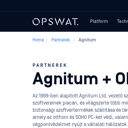
Platform
Tech
Home
/
Partnerek
/
Agnitum
PARTNEREK
Agnitum + 
Az 1999-ben alapított Agnitum Ltd. vezető sz
szoftvereinek piacán, és világszerte több mi
biztonsági szoftvertermékek szállítása és tá
amely az otthoni és SOHO PC-ket védi, valam
végpontvédelmet nyújt a vállalati hálózatok