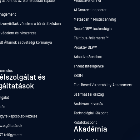
 az AI-t és az elemzéseket tápláló
Predictive Alin AI
AI Content Inspector
anagement
Metascan™ Multiscanning
 bizonyítékok védelme a bűnüldözésben
Deep CDR™ technológia
 védelem és hírszerzés
Fájltípus-felismerés™
ült Államok szövetségi kormánya
Proaktív DLP™
Adaptive Sandbox
Threat Intelligence
termelés
élszolgálat és
SBOM
gáltatások
File-Based Vulnerability Assessment
Származási ország
lgálat
Archívum-kivonás
ntés
Technológiai Központ
ügyfélkapcsolat-kezelés
Kutatóközpont
szolgáltatások
Akadémia
T felügyelete