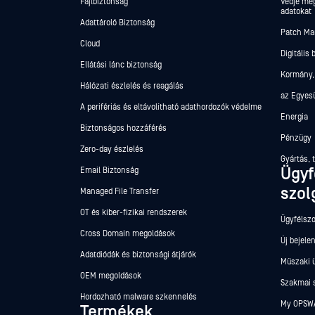
Fájlbiztonság
Védje meg
adatokat
Adattároló Biztonság
Patch M
Cloud
Digitális
Ellátási lánc biztonság
Kormány,
Hálózati észlelés és reagálás
az Egyes
A perifériás és eltávolítható adathordozók védelme
Energia
Biztonságos hozzáférés
Pénzügy
Zero-day észlelés
Gyártás, 
Ügyf
Email Biztonság
szol
Managed File Transfer
OT és kiber-fizikai rendszerek
Ügyfélszo
Cross Domain megoldások
Új bejele
Adatdiódák és biztonsági átjárók
Műszaki 
OEM megoldások
Szakmai 
Hordozható malware szkennelés
My OPSWA
Termékek