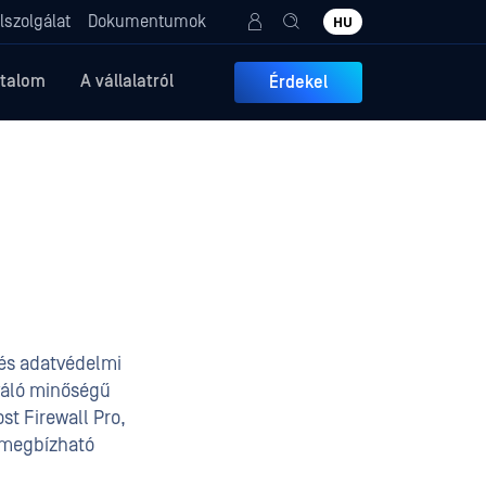
lszolgálat
Dokumentumok
HU
rtalom
A vállalatról
Érdekel
 és adatvédelmi
iváló minőségű
st Firewall Pro,
, megbízható