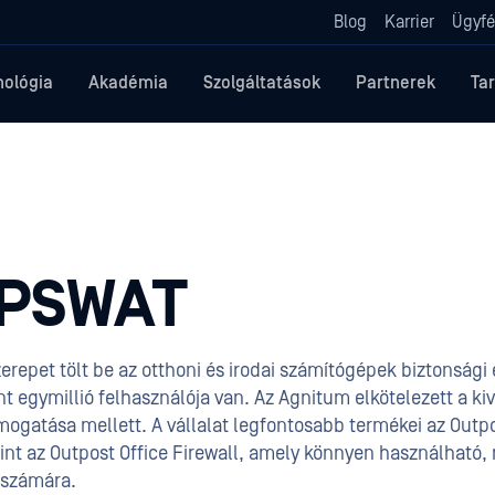
Blog
Karrier
Ügyfé
nológia
Akadémia
Szolgáltatások
Partnerek
Ta
OPSWAT
erepet tölt be az otthoni és irodai számítógépek biztonsági
nt egymillió felhasználója van. Az Agnitum elkötelezett a k
mogatása mellett. A vállalat legfontosabb termékei az Outpo
int az Outpost Office Firewall, amely könnyen használható
 számára.