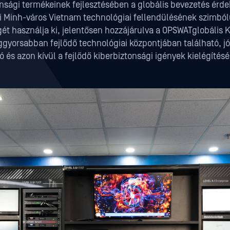
nsági termékeinek fejlesztésében a globális bevezetés érde
Si Minh-város Vietnam technológiai fellendülésének szimbólu
ét használja ki, jelentősen hozzájárulva a OPSWATglobális K
ggyorsabban fejlődő technológiai központjában található, j
ó és azon kívül a fejlődő kiberbiztonsági igények kielégítés