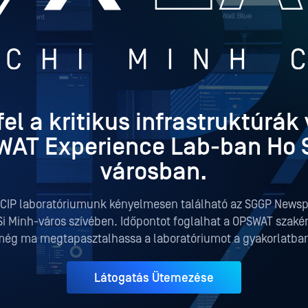
el a kritikus infrastruktúrá
WAT Experience Lab-ban Ho S
városban.
CIP laboratóriumunk kényelmesen található az SGGP Newsp
i Minh-város szívében. Időpontot foglalhat a OPSWAT szakér
ég ma megtapasztalhassa a laboratóriumot a gyakorlatba
Látogatás Ütemezése