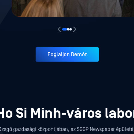
Foglaljon Demót
o Si Minh-város labo
üzsgő gazdasági központjában, az SGGP Newspaper épületéb