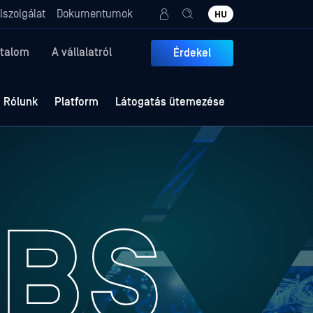
lszolgálat
Dokumentumok
HU
rtalom
A vállalatról
Érdekel
Rólunk
Platform
Látogatás ütemezése