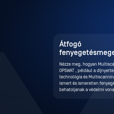
Átfogó
fenyegetésmege
Nézze meg, hogyan Multisc
OPSWAT , például a díjnyer
technológia és Multiscannin
ismert és ismeretlen fenyeg
behatoljanak a védelmi vona