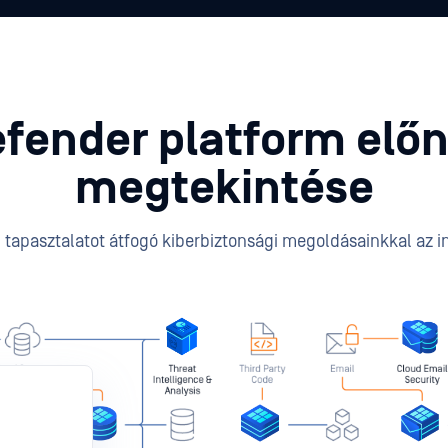
fender platform elő
megtekintése
ti tapasztalatot átfogó kiberbiztonsági megoldásainkkal az 