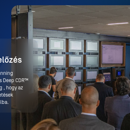
lőzés
anning
tes Deep CDR™
g , hogy az
etések
lba.