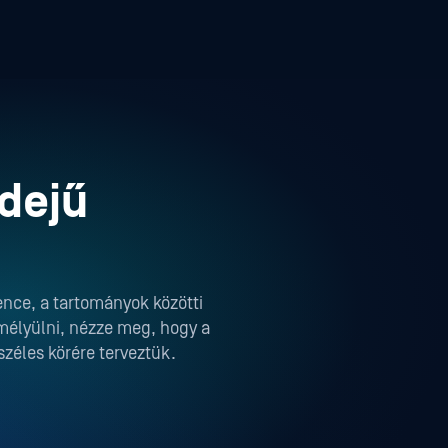
idejű
gence, a tartományok közötti
mélyülni, nézze meg, hogy a
zéles körére terveztük.