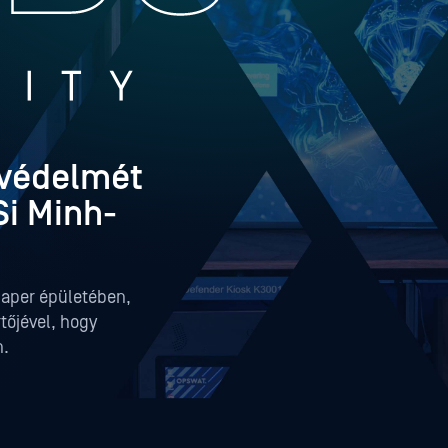
k védelmét
i Minh-
aper épületében,
tőjével, hogy
n.