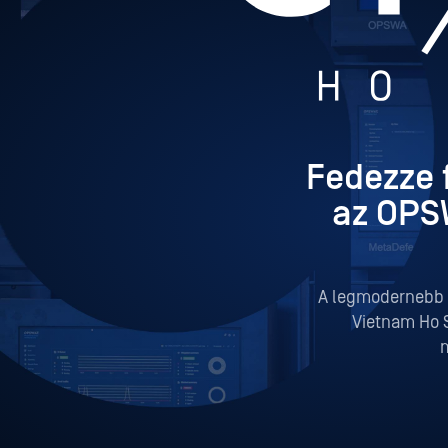
Fedezze f
az OPS
A legmodernebb 
Vietnam Ho S
m