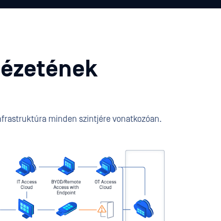
nézetének
infrastruktúra minden szintjére vonatkozóan.