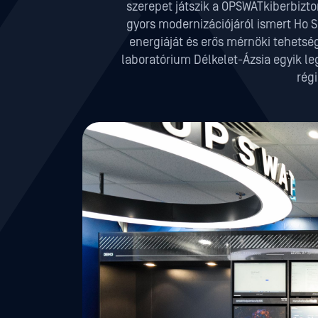
szerepet játszik a OPSWATkiberbizto
gyors modernizációjáról ismert Ho 
energiáját és erős mérnöki tehetség
laboratórium Délkelet-Ázsia egyik le
régi