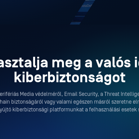
sztalja meg a valós 
kiberbiztonságot
perifériás Media védelméről, Email Security, a Threat Intelli
hain biztonságáról vagy valami egészen másról szeretne el
újtó kiberbiztonsági platformunkat a felhasználási esetek s