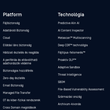
Platform
Technológia
Fájlbiztonság
Predictive Alin AI
Adattároló Biztonság
AI Content Inspector
Cloud
Metascan™ Multiscanning
Ellátási lánc biztonság
Deep CDR™ technológia
Hálózati észlelés és reagálás
Fájltípus-felismerés™
A perifériás és eltávolítható
Proaktív DLP™
adathordozók védelme
Adaptive Sandbox
Biztonságos hozzáférés
Threat Intelligence
Zero-day észlelés
SBOM
Email Biztonság
File-Based Vulnerability Assessment
Managed File Transfer
Származási ország
OT és kiber-fizikai rendszerek
Archívum-kivonás
Cross Domain megoldások