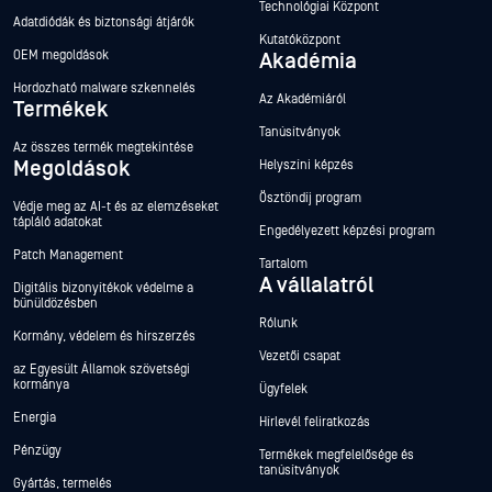
Technológiai Központ
Adatdiódák és biztonsági átjárók
Kutatóközpont
OEM megoldások
Akadémia
Hordozható malware szkennelés
Az Akadémiáról
Termékek
Tanúsítványok
Az összes termék megtekintése
Megoldások
Helyszíni képzés
Ösztöndíj program
Védje meg az AI-t és az elemzéseket
tápláló adatokat
Engedélyezett képzési program
Patch Management
Tartalom
A vállalatról
Digitális bizonyítékok védelme a
bűnüldözésben
Rólunk
Kormány, védelem és hírszerzés
Vezetői csapat
az Egyesült Államok szövetségi
kormánya
Ügyfelek
Energia
Hírlevél feliratkozás
Pénzügy
Termékek megfelelősége és
tanúsítványok
Gyártás, termelés