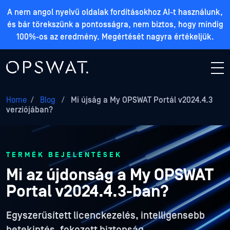
A nem angol nyelvű oldalak fordításokhoz AI-t használunk,
és bár törekszünk a pontosságra, nem biztos, hogy mindig
100%-os az eredmény. Megértését nagyra értékeljük.
Home
/
Blog
/
Mi újság a My OPSWAT Portál v2024.4.3
verziójában?
TERMÉK BEJELENTÉSEK
Mi az újdonság a My OPSWAT
Portal v2024.4.3-ban?
Egyszerűsített licenckezelés, intelligensebb