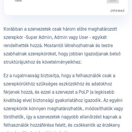
Korábban a szervezetek csak három előre meghatározott
szerepkör -Super Admin, Admin vagy User - egyikét
rendelhették hozzá. Mostantól létrehozhatnak és testre
szabhatnak szerepköröket, hogy jobban igazodjanak belső
struktúrájukhoz és követelményeikhez.
Ez a rugalmasság biztosítja, hogy a felhasználók csak a
szerepkörükhöz szükséges eszközökhöz és adatokhoz
férjenek hozzá, és ezzel a szervezet a PoLP (a legkisebb
kiváltság elve) biztonsági gyakorlatához igazodik. Az egyéni
szerepkörök könnyen meghatározhatók, módosíthatók vagy
törölhetők, így a szervezetek nagyobb ellenőrzést kapnak a
felhasználók hozzáférése felett, és csökkentik az érzékeny