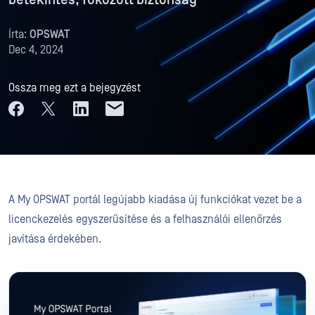
betekintés, fokozott biztonság
Írta:
OPSWAT
Dec 4, 2024
Ossza meg ezt a bejegyzést
A My OPSWAT portál legújabb kiadása új funkciókat vezet be a
licenckezelés egyszerűsítése és a felhasználói ellenőrzés
javítása érdekében.