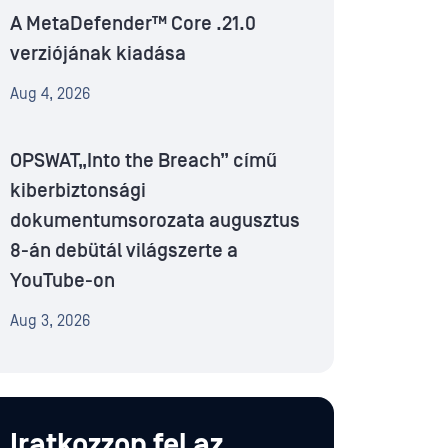
A MetaDefender™ Core .21.0
verziójának kiadása
Aug 4, 2026
OPSWAT„Into the Breach” című
kiberbiztonsági
dokumentumsorozata augusztus
8-án debütál világszerte a
YouTube-on
Aug 3, 2026
Iratkozzon fel az