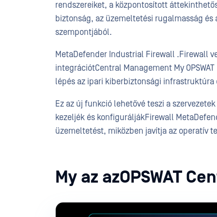
rendszereiket, a központosított áttekinthető
biztonság, az üzemeltetési rugalmasság és a
szempontjából.
MetaDefender Industrial Firewall .Firewall 
integrációtCentral Management My OPSWAT C
lépés az ipari kiberbiztonsági infrastruktúra
Ez az új funkció lehetővé teszi a szervezete
kezeljék és konfiguráljákFirewall MetaDefende
üzemeltetést, miközben javítja az operatív t
My az azOPSWAT Cen