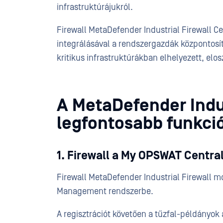
infrastruktúrájukról.
Firewall MetaDefender Industrial Firewall
integrálásával a rendszergazdák központosíto
kritikus infrastruktúrákban elhelyezett, elosz
A MetaDefender Indus
legfontosabb funkció
1. Firewall a My OPSWAT Centr
Firewall MetaDefender Industrial Firewall 
Management rendszerbe.
A regisztrációt követően a tűzfal-példányo