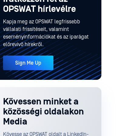
OPSWAT hírlevélre
Kapja meg az OPSWAT legfrissebb
vállalati frissítéseit, valamint
eseményinformációkat és az iparágat
előrevivő hírekről.
Sign Me Up
Kövessen minket a
közösségi oldalakon
Media
Kövesse az OPSWAT oldalt a LinkedIn-