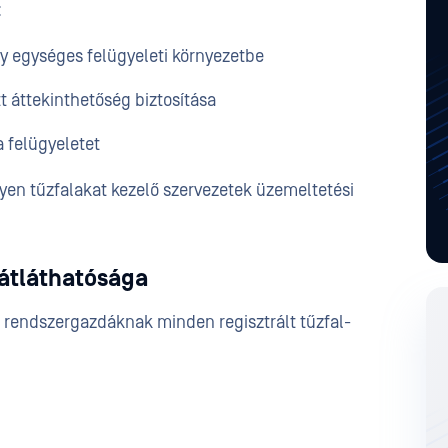
:
egy egységes felügyeleti környezetbe
tt áttekinthetőség biztosítása
a felügyeletet
lyen tűzfalakat kezelő szervezetek üzemeltetési
s átláthatósága
 a rendszergazdáknak minden regisztrált tűzfal-