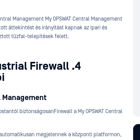
 Central Management My OPSWAT Central Management
tt áttekintést és irányítást kapnak az ipari és
tott tűzfal-telepítések felett.
trial Firewall .4
i
al Management
mostantól biztonságosanFirewall a My OPSWAT Central
k automatikusan megjelennek a központi platformon,