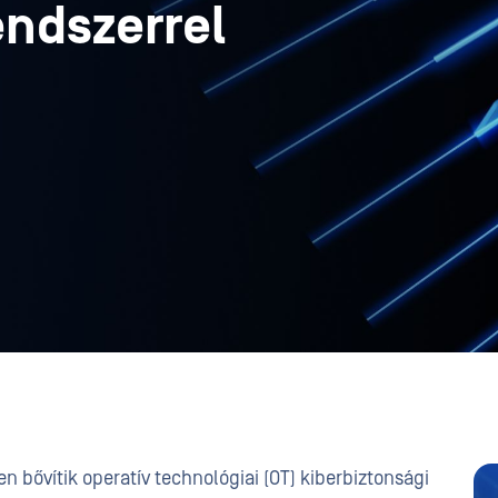
ndszerrel
 bővítik operatív technológiai (OT) kiberbiztonsági