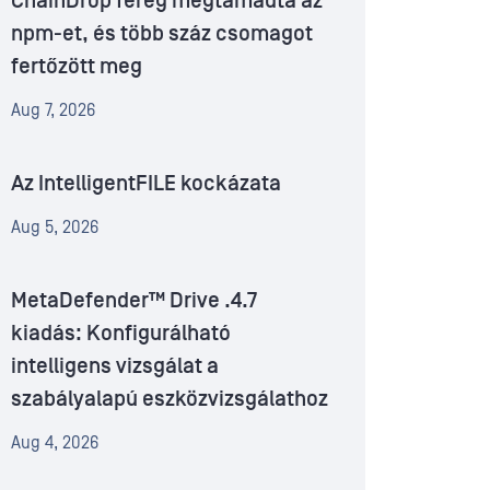
ChainDrop féreg megtámadta az
npm-et, és több száz csomagot
fertőzött meg
Aug 7, 2026
Az IntelligentFILE kockázata
Aug 5, 2026
MetaDefender™ Drive .4.7
kiadás: Konfigurálható
intelligens vizsgálat a
szabályalapú eszközvizsgálathoz
Aug 4, 2026