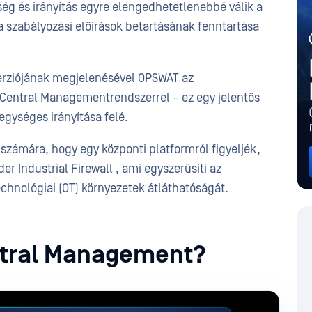
ség és irányítás egyre elengedhetetlenebbé válik a
 szabályozási előírások betartásának fenntartása
verziójának megjelenésével OPSWAT az
entral Managementrendszerrel – ez egy jelentős
 egységes irányítása felé.
k számára, hogy egy központi platformról figyeljék,
r Industrial Firewall , ami egyszerűsíti az
echnológiai (OT) környezetek átláthatóságát.
tral Management?