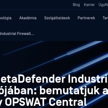
Blog
Karrier
Ügyfé
nológia
Akadémia
Szolgáltatások
Partnerek
Ta
dustrial Firewall...
etaDefender Industri
ziójában: bemutatjuk 
My OPSWAT Central