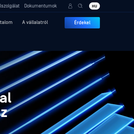
lszolgálat
Dokumentumok
HU
rtalom
A vállalatról
Érdekel
al
az