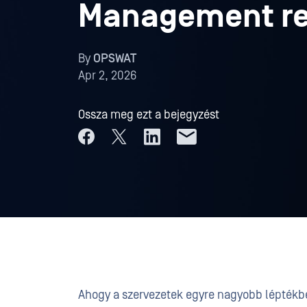
Management re
By
OPSWAT
Apr 2, 2026
Ossza meg ezt a bejegyzést
Ahogy a szervezetek egyre nagyobb léptékben