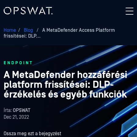
Home
/
Blog
/
A MetaDefender Access Platform
frissítései: DLP...
ENDPOINT
A MetaDefender hozzáférési
platform frissítései: DLP-
érzékelés és egyéb funkciók
Írta:
OPSWAT
Dec 21, 2022
Ossza meg ezt a bejegyzést