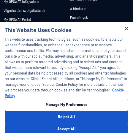
Sajtóközlemények
My OPSWAT felügyelete
A hírekben
Végrehajtási szolgáltatások
Események
My OPSWAT Portal
Webináriumok
Műszaki dokumentáció
This Website Uses Cookies
Adatlapok
Hey there!
Képzések
This website uses tracking technologies, such as cookies, to enable our
I'm Ozzy, your OPSWAT virtual assistant.
Fehér könyvek
website functionalities, to enhance user experience or to analyze
Biztonsági sebezhetőségi program
How can I help you secure what's critical
performance and traffic. We may also share information about your use of
Partnerek
Ingyenes eszközök
today?
our site with our social media, advertising, and analytics partners. This
allows us to perform targeted advertising and to select ads and content
Tanúsítvány
that will be more relevant to you. By clicking “Accept All,” you agree to
Technológiai partnerek
your personal data being processed by all cookies and other technologies
on our website. Click “Reject All” to refuse, or “Manage My Preferences” to
Channel partner program
manage your choices. See our Cookie Policy for more details on the how
we process your data through cookies and similar technologies:
Cookie
©2026 OPSWAT . Minden jog fenntartva. OPSWAT, MetaDefender, Metascan,
Policy
MetaAccess, az OPSWAT , Trust no File. Trust No Device., OPSWAT , Protecting the
World's Critical Infrastructure, Deep CDR™ Technology, InQuest, az InQuest logó,
Manage My Preferences
DFI, RetroHunt, Deep File Inspection és Join the Hunt az OPSWAT védjegyei. A
harmadik felek védjegyei a megfelelő tulajdonosok tulajdonát képezik.
Jogi
Adatvédelmi szabályzat
Cookie beállítások kezelése
Az Ön
Reject All
kaliforniai adatvédelmi döntései
Privacy Policy
Accept All