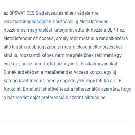
az OPSWAT OESIS adatvesztés elleni védelemre
vonatkozó
képességét
kihasználva új MetaDefender
hozzáférési megfelelési kategóriát adtunk hozzá a DLP-hez.
MetaDefender Az Access, amely már most is a rendelkezésre
álló legátfogóbb jogszabályi megfelelőségi ellenőrzéseket
kínálja, mostantól képes nem megfelelőnek tekinteni egy
eszközt, ha az nem futtat bizonyos DLP-alkalmazásokat.
Ennek érdekében a MetaDefender Access konzol egy új
kategóriával frissült, amely engedélyezi vagy letiltja a DLP
funkciót. Emellett lehetővé teszi a felhasználók számára, hogy
a házirendet saját preferenciáik szerint állítsák be.