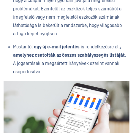
hogy a csapat milyen gyorsan javítja a megfelelési
problémákat. Ezenfelül az eszközök teljes számából a
(megfelelő vagy nem megfelelő) eszközök számának
láthatósága is bekerült a rendszerbe, hogy világosabb
átfogó képet nyújtson.
Mostantól
egy új e-mail jelentés
is rendelkezésre áll
,
amelyhez csatolták az összes szabályszegés listáját
.
A jogsértések a megsértett irányelvek szerint vannak
csoportosítva.