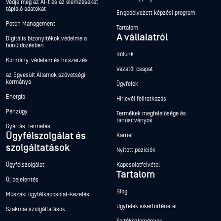
Védje meg az AI-t és az elemzéseket
tápláló adatokat
Engedélyezett képzési program
Patch Management
Tartalom
A vállalatról
Digitális bizonyítékok védelme a
bűnüldözésben
Rólunk
Kormány, védelem és hírszerzés
Vezetői csapat
az Egyesült Államok szövetségi
kormánya
Ügyfelek
Energia
Hírlevél feliratkozás
Pénzügy
Termékek megfelelősége és
tanúsítványok
Gyártás, termelés
Ügyfélszolgálat és
Karrier
szolgáltatások
Nyitott pozíciók
Ügyfélszolgálat
Kapcsolatfelvétel
Tartalom
Új bejelentés
Blog
Műszaki ügyfélkapcsolat-kezelés
Ügyfelek sikertörténetei
Szakmai szolgáltatások