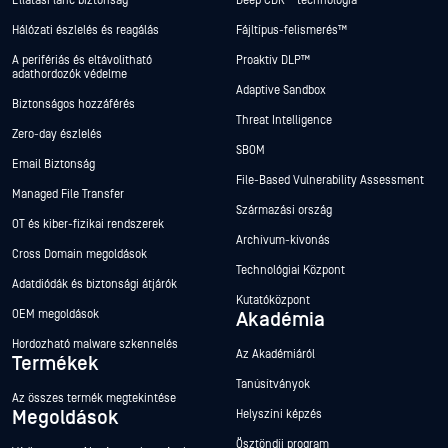
Ellátási lánc biztonság
Deep CDR™ technológia
Hálózati észlelés és reagálás
Fájltípus-felismerés™
A perifériás és eltávolítható
Proaktív DLP™
adathordozók védelme
Adaptive Sandbox
Biztonságos hozzáférés
Threat Intelligence
Zero-day észlelés
SBOM
Email Biztonság
File-Based Vulnerability Assessment
Managed File Transfer
Származási ország
OT és kiber-fizikai rendszerek
Archívum-kivonás
Cross Domain megoldások
Technológiai Központ
Adatdiódák és biztonsági átjárók
Kutatóközpont
OEM megoldások
Akadémia
Hordozható malware szkennelés
Az Akadémiáról
Termékek
Tanúsítványok
Az összes termék megtekintése
Megoldások
Helyszíni képzés
Ösztöndíj program