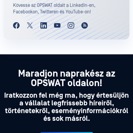
Kövesse az OPSWAT oldalt a LinkedIn-en,
Facebookon, Twitteren és YouTube-on!
Maradjon naprakész az
OPSWAT oldalon!
Iratkozzon fel még ma, hogy értesüljön
a vállalat legfrissebb híreiről,
történetekről, eseményinformációkról
és sok másról.