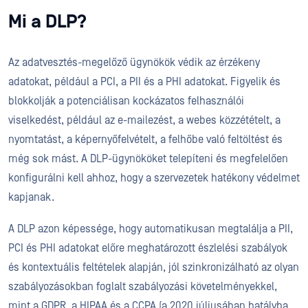
Mi a DLP?
Az adatvesztés-megelőző ügynökök védik az érzékeny
adatokat, például a PCI, a PII és a PHI adatokat. Figyelik és
blokkolják a potenciálisan kockázatos felhasználói
viselkedést, például az e-mailezést, a webes közzétételt, a
nyomtatást, a képernyőfelvételt, a felhőbe való feltöltést és
még sok mást. A DLP-ügynököket telepíteni és megfelelően
konfigurálni kell ahhoz, hogy a szervezetek hatékony védelmet
kapjanak.
A DLP azon képessége, hogy automatikusan megtalálja a PII,
PCI és PHI adatokat előre meghatározott észlelési szabályok
és kontextuális feltételek alapján, jól szinkronizálható az olyan
szabályozásokban foglalt szabályozási követelményekkel,
mint a GDPR, a HIPAA és a CCPA (a 2020 júliusában hatályba